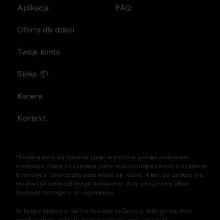
Aplikacja
FAQ
Oferta dla dzieci
Twoje konto
Sklep 📦
Kariera
Kontakt
*Podana data otrzymania planu wyliczona jest na podstawie
średniego czasu otrzymania planu przez podopiecznych z ostatnich
6 miesięcy. Ostateczna data może się różnić. Klient po zakupie ma
możliwość samodzielnego ustawienia daty otrzymania planu.
Sprawdź szczegóły w regulaminie.
W Respo dbamy o niemarnowanie żywności, dlatego niektóre
grafiki potraw zostały wygenerowane przy użyciu AI.