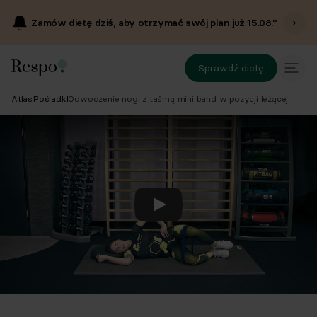
Zamów dietę dziś, aby otrzymać swój plan już
15.08
.*
Sprawdź dietę
Atlas
Pośladki
Odwodzenie nogi z taśmą mini band w pozycji leżącej
Odtwórz