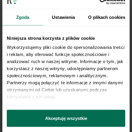
Odwodzenie nogi z taśmą mini band w pozycji
leżącej
Zgoda
Ustawienia
O plikach cookies
Niniejsza strona korzysta z plików cookie
Wykorzystujemy pliki cookie do spersonalizowania treści 
i reklam, aby oferować funkcje społecznościowe i 
analizować ruch w naszej witrynie. Informacje o tym, jak 
korzystasz z naszej witryny, udostępniamy partnerom 
społecznościowym, reklamowym i analitycznym. 
Partnerzy mogą połączyć te informacje z innymi danymi 
Single Arm Kettlebell Deadlift
otrzymanymi od Ciebie lub uzyskanymi podczas 
korzystania z ich usług.
Dowiedz się więcej na temat tego, kim jesteśmy, jak 
można się z nami skontaktować i w jaki sposób 
Marzy Ci się osiągnięcie
przetwarzamy dane osobowe w ramach 
Polityki 
Akceptuję wszystkie
płaskiego brzucha?
prywatności.