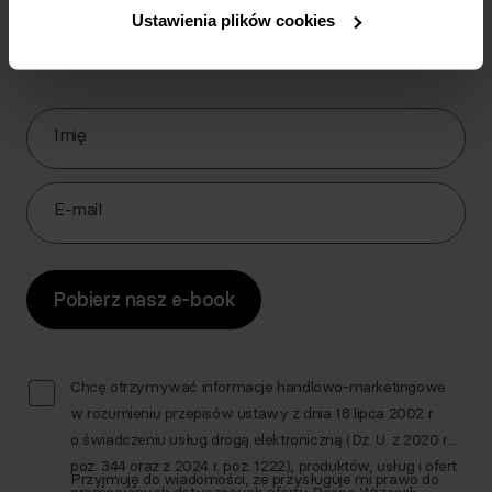
Ustawienia plików cookies
Pobierz zestaw 10 najskuteczniejszych ćwiczeń na
brzuch.
Zapisz się do Newslettera
Imię
E-mail
Pobierz nasz e-book
Chcę otrzymywać informacje handlowo-marketingowe
w rozumieniu przepisów ustawy z dnia 18 lipca 2002 r.
o świadczeniu usług drogą elektroniczną (Dz. U. z 2020 r.
poz. 344 oraz z 2024 r. poz. 1222), produktów, usług i ofert
Przyjmuję do wiadomości, że przysługuje mi prawo do
promocyjnych dotyczących oferty Respo Wrzosek