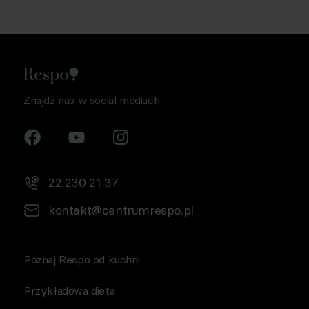
osobowych w celu prowadzenia marketingu
bezpośredniego drogą elektroniczną, zgodnie z art. 6 ust.
1 lit a RODO, a także komunikację/przesyłanie informacji
handlowych drogą elektroniczną, zgodnie z art. 398
ustawy Prawo komunikacji elektronicznej z dnia 12 lipca
2024 r. (Dz. U. 2024 poz. 1221) w celu prowadzenia
Znajdź nas w social mediach
marketingu bezpośredniego drogą elektroniczną za
pośrednictwem wiadomości e‑mail, przez
Współadministratorów (Respo Wrzosek Witkowski SK,
Respo Wydawnictwo S.C. oraz RespoMed sp.z o.o, TEKA
TRADE sp. z o.o.)
22 230 21 37
kontakt@centrumrespo.pl
Poznaj Respo od kuchni
Przykładowa dieta