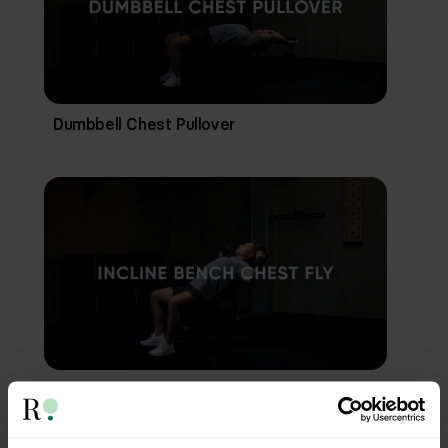
Dumbbell Chest Pullover
Incline Bench Chest Fly