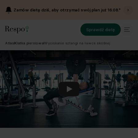
Zamów dietę dziś, aby otrzymać swój plan już
16.08
.*
Sprawdź dietę
Atlas
Klatka piersiowa
Wyciskanie sztangi na ławce skośnej
Odtwórz