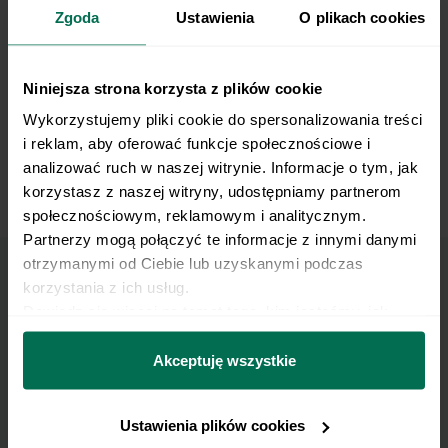
Zgoda
Ustawienia
O plikach cookies
Niniejsza strona korzysta z plików cookie
Wykorzystujemy pliki cookie do spersonalizowania treści 
i reklam, aby oferować funkcje społecznościowe i 
analizować ruch w naszej witrynie. Informacje o tym, jak 
korzystasz z naszej witryny, udostępniamy partnerom 
Alternating Staggered Push-Up
społecznościowym, reklamowym i analitycznym. 
Partnerzy mogą połączyć te informacje z innymi danymi 
otrzymanymi od Ciebie lub uzyskanymi podczas 
korzystania z ich usług.
Marzy Ci się osiągnięcie
Dowiedz się więcej na temat tego, kim jesteśmy, jak 
można się z nami skontaktować i w jaki sposób 
płaskiego brzucha?
przetwarzamy dane osobowe w ramach 
Polityki 
Akceptuję wszystkie
prywatności.
Pobierz zestaw 10 najskuteczniejszych ćwiczeń na
brzuch.
Ustawienia plików cookies