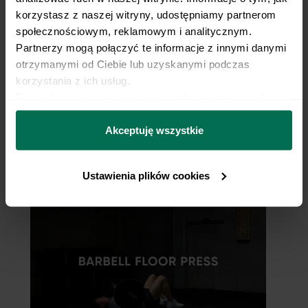
korzystasz z naszej witryny, udostępniamy partnerom 
społecznościowym, reklamowym i analitycznym. 
Partnerzy mogą połączyć te informacje z innymi danymi 
otrzymanymi od Ciebie lub uzyskanymi podczas 
korzystania z ich usług.
Dowiedz się więcej na temat tego, kim jesteśmy, jak 
można się z nami skontaktować i w jaki sposób 
przetwarzamy dane osobowe w ramach 
Polityki 
Akceptuję wszystkie
prywatności.
Landmine Press
Ustawienia plików cookies