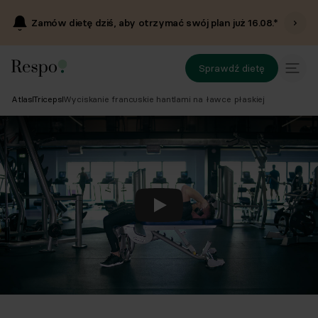
Zamów dietę dziś, aby otrzymać swój plan już
16.08
.*
Sprawdź dietę
Atlas
Triceps
Wyciskanie francuskie hantlami na ławce płaskiej
Odtwórz