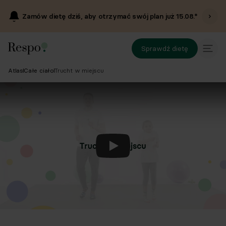
Zamów dietę dziś, aby otrzymać swój plan już
15.08
.*
Sprawdź dietę
Atlas
Całe ciało
Trucht w miejscu
Odtwórz