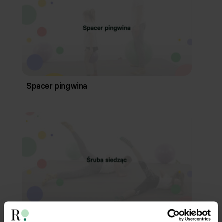
Spacer pingwina
Śruba siedząc