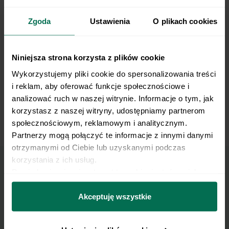
Zgoda
Ustawienia
O plikach cookies
Niniejsza strona korzysta z plików cookie
Wykorzystujemy pliki cookie do spersonalizowania treści 
i reklam, aby oferować funkcje społecznościowe i 
analizować ruch w naszej witrynie. Informacje o tym, jak 
korzystasz z naszej witryny, udostępniamy partnerom 
społecznościowym, reklamowym i analitycznym. 
Spacer małpki
Partnerzy mogą połączyć te informacje z innymi danymi 
otrzymanymi od Ciebie lub uzyskanymi podczas 
korzystania z ich usług.
Dowiedz się więcej na temat tego, kim jesteśmy, jak 
Marzy Ci się osiągnięcie
można się z nami skontaktować i w jaki sposób 
przetwarzamy dane osobowe w ramach 
Polityki 
Akceptuję wszystkie
płaskiego brzucha?
prywatności.
Pobierz zestaw 10 najskuteczniejszych ćwiczeń na