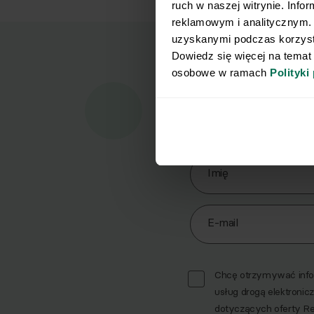
ruch w naszej witrynie. Info
reklamowym i analitycznym. 
uzyskanymi podczas korzysta
Dowiedz się więcej na temat
osobowe w ramach 
Polityki
Marz
Pobi
Zapisz się do Newslett
Imię
E-mail
Chcę otrzymywać infor
usług drogą elektronicz
dotyczących oferty R