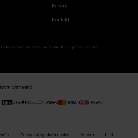
Kariera
Kontakt
Ostateczna data może się różnić. Klient po zakupie ma
tody płatności
ności
Zarządzaj zgodami cookie
Kariera
LLM