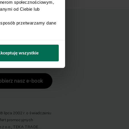
Spacer pingwina
rtnerom społecznościowym, 
nymi od Ciebie lub 
i sposób przetwarzamy dane 
ucha?
zuch.
kceptuję wszystkie
obierz nasz e-book
lipca 2002 r. o świadczeniu
 ofert promocyjnych
p.z o.o., TEKA TRADE