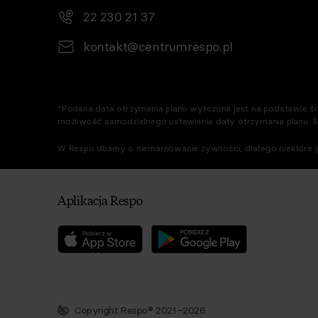
22 230 21 37
kontakt@centrumrespo.pl
*Podana data otrzymania planu wyliczona jest na podstawie śre
możliwość samodzielnego ustawienia daty otrzymania planu. 
W Respo dbamy o niemarnowanie żywności, dlatego niektóre g
Aplikacja Respo
Copyright Respo® 2021–2026