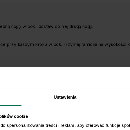
edną nogę w bok i dostaw do niej drugą nogę.
ęce przy każdym kroku w bok. Trzymaj ramiona na wysokości kl
Ustawienia
 plików cookie
do spersonalizowania treści i reklam, aby oferować funkcje spo