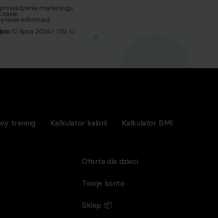
 prowadzenia marketingu
zasie.
yłanie informacji
a 12 lipca 2024 r. (Dz. U.
po
nictwem wiadomości e‑mail,
spoMed sp.z o.o, TEKA
wy trening
Kalkulator kalorii
Kalkulator BMI
Oferta dla dzieci
Twoje konto
Sklep 📦