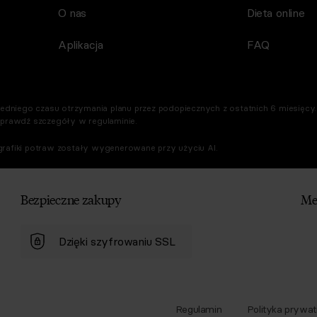
O nas
Dieta online
Aplikacja
FAQ
dniego czasu otrzymania planu przez podopiecznych z ostatnich 6 miesięcy. 
Sprawdź szczegóły w regulaminie.
rafiki potraw zostały wygenerowane przy użyciu AI.
Bezpieczne zakupy
Me
Dzięki szyfrowaniu SSL
Regulamin
Polityka prywat