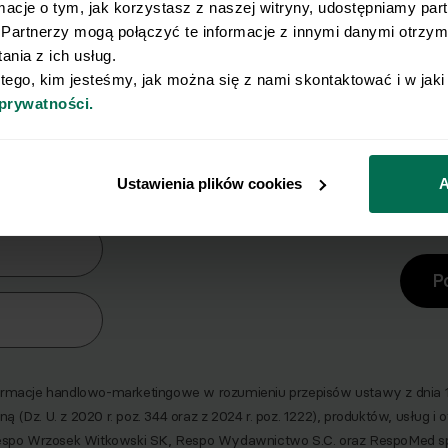
rmacje o tym, jak korzystasz z naszej witryny, udostępniamy pa
Partnerzy mogą połączyć te informacje z innymi danymi otrzyma
nia z ich usług.
 tego, kim jesteśmy, jak można się z nami skontaktować i w jak
 prywatności.
y Ci się osiągnięcie płaskiego brz
erz zestaw 10 najskuteczniejszych ćwiczeń na br
Ustawienia plików cookies
A
era
P
macje handlowo-marketingowe w rozumieniu przepisów ustawy z dnia 18 
ną (Dz. U. z 2020 r. poz. 344 oraz z 2024 r. poz. 1222), produktów, usług i
espo Wrzosek Witkowski SK, Respo Wydawnictwo S.C. oraz RespoMed s