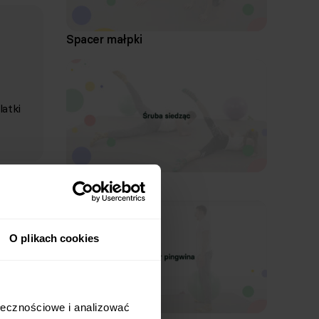
Spacer małpki
atki
Śruba siedząc
O plikach cookies
łecznościowe i analizować 