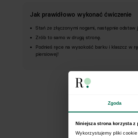
Jak prawidłowo wykonać ćwiczenie
Stań ze złączonymi nogami, następnie odstaw j
Zrób to samo w drugą stronę.
Podnieś ręce na wysokość barku i klaszcz w r
piersiowej!
Zgoda
Niniejsza strona korzysta z
Wykorzystujemy pliki cookie 