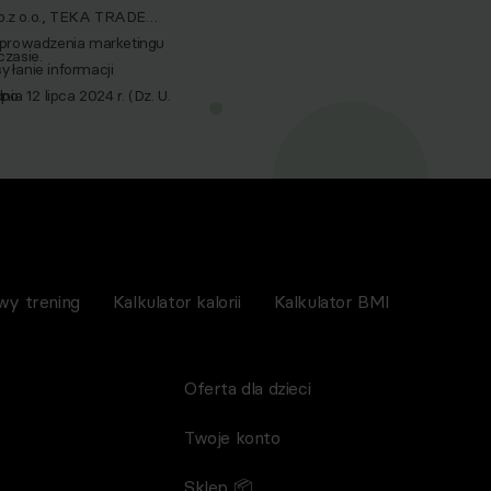
p.z o.o., TEKA TRADE
 prowadzenia marketingu
zasie.
yłanie informacji
a 12 lipca 2024 r. (Dz. U.
po
nictwem wiadomości e‑mail,
spoMed sp.z o.o, TEKA
wy trening
Kalkulator kalorii
Kalkulator BMI
Oferta dla dzieci
Twoje konto
Sklep 📦