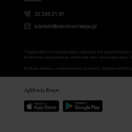
22 230 21 37
kontakt@centrumrespo.pl
*Podana data otrzymania planu wyliczona jest na podstawie śre
możliwość samodzielnego ustawienia daty otrzymania planu. 
W Respo dbamy o niemarnowanie żywności, dlatego niektóre g
Aplikacja Respo