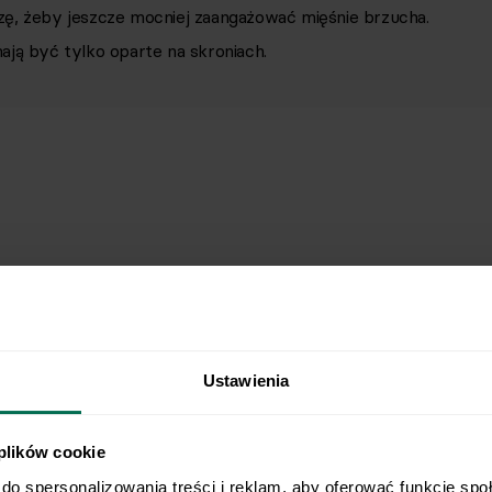
ę, żeby jeszcze mocniej zaangażować mięśnie brzucha.
mają być tylko oparte na skroniach.
Ustawienia
 plików cookie
do spersonalizowania treści i reklam, aby oferować funkcje spo