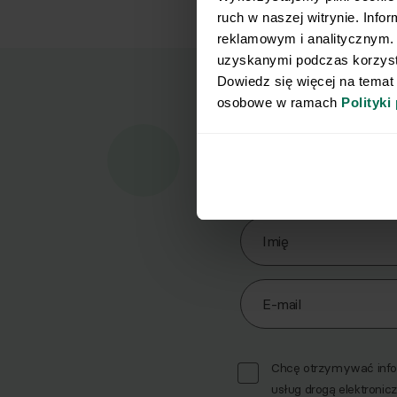
ruch w naszej witrynie. Info
reklamowym i analitycznym. 
uzyskanymi podczas korzysta
Dowiedz się więcej na temat
osobowe w ramach 
Polityki
Marz
Pobi
Zapisz się do Newslett
Imię
E-mail
Chcę otrzymywać infor
usług drogą elektronicz