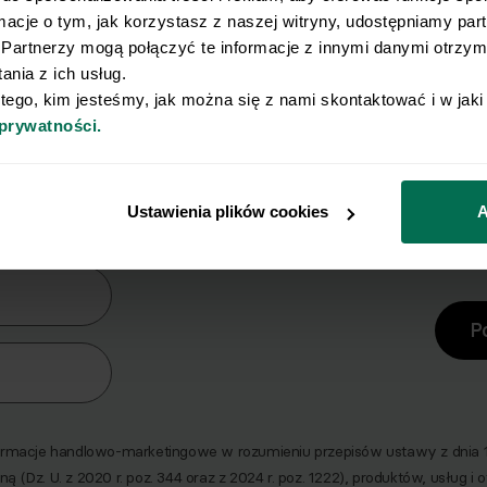
rmacje o tym, jak korzystasz z naszej witryny, udostępniamy pa
Partnerzy mogą połączyć te informacje z innymi danymi otrzyma
nia z ich usług.
 tego, kim jesteśmy, jak można się z nami skontaktować i w jak
 prywatności.
y Ci się osiągnięcie płaskiego brz
erz zestaw 10 najskuteczniejszych ćwiczeń na br
Ustawienia plików cookies
A
era
P
macje handlowo-marketingowe w rozumieniu przepisów ustawy z dnia 18 
ną (Dz. U. z 2020 r. poz. 344 oraz z 2024 r. poz. 1222), produktów, usług i