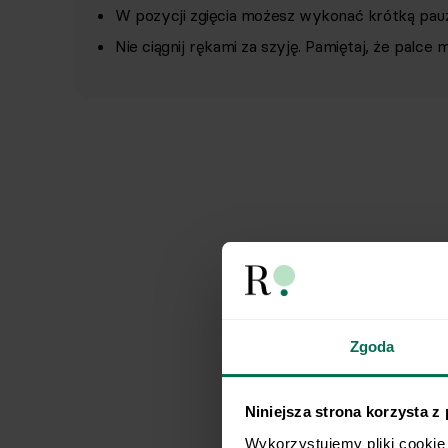
W pozycji zgięcia możesz wykonać krótką pauz
Nie ciągnij rękami za szyję. Pamiętaj, że palce 
Zgoda
Niniejsza strona korzysta z
Wykorzystujemy pliki cookie 