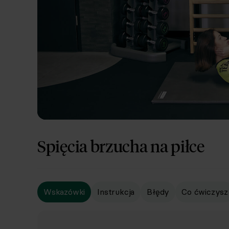
Spięcia brzucha na piłce
Wskazówki
Instrukcja
Błędy
Co ćwiczysz