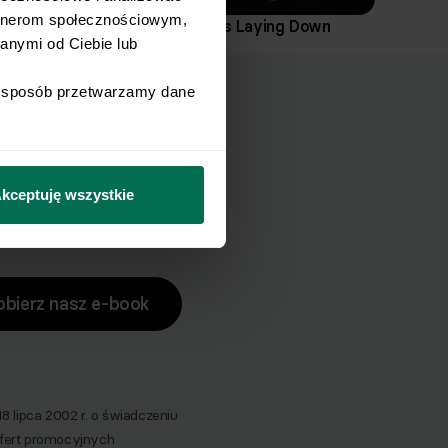
rtnerom społecznościowym, 
Windshield Wipers Laying Down
nymi od Ciebie lub 
i sposób przetwarzamy dane 
ucha?
zuch.
kceptuję wszystkie
obierz nasz e-book
lipca 2002 r. o świadczeniu
 ofert promocyjnych