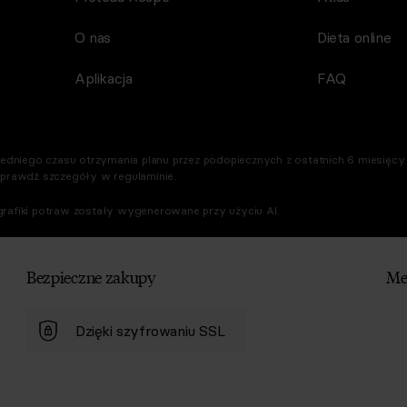
O nas
Dieta online
Aplikacja
FAQ
dniego czasu otrzymania planu przez podopiecznych z ostatnich 6 miesięcy. 
Sprawdź szczegóły w regulaminie.
rafiki potraw zostały wygenerowane przy użyciu AI.
Bezpieczne zakupy
Me
Dzięki szyfrowaniu SSL