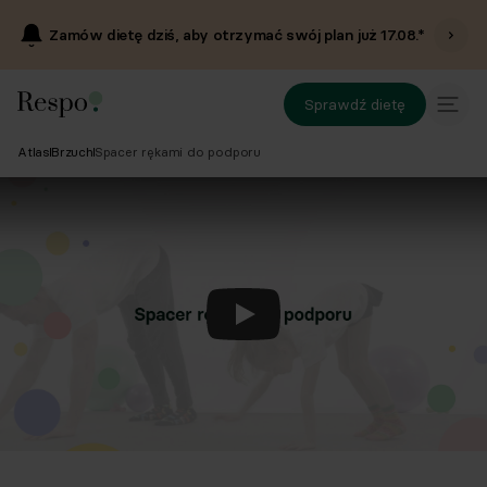
Zamów dietę dziś, aby otrzymać swój plan już
17.08
.*
Sprawdź dietę
Atlas
Brzuch
Spacer rękami do podporu
Odtwórz