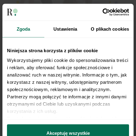
Zgoda
Ustawienia
O plikach cookies
Spacer rękami do podporu (z pomocą kolan)
Niniejsza strona korzysta z plików cookie
Wykorzystujemy pliki cookie do spersonalizowania treści 
i reklam, aby oferować funkcje społecznościowe i 
analizować ruch w naszej witrynie. Informacje o tym, jak 
korzystasz z naszej witryny, udostępniamy partnerom 
społecznościowym, reklamowym i analitycznym. 
Partnerzy mogą połączyć te informacje z innymi danymi 
otrzymanymi od Ciebie lub uzyskanymi podczas 
Brzuszek w kołysce
korzystania z ich usług.
Dowiedz się więcej na temat tego, kim jesteśmy, jak 
można się z nami skontaktować i w jaki sposób 
przetwarzamy dane osobowe w ramach 
Polityki 
Akceptuję wszystkie