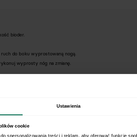
kość bioder.
j ruch do boku wyprostowaną nogą.
 wykonuj wyprosty nóg na zmianę.
Ustawienia
 plików cookie
do spersonalizowania treści i reklam, aby oferować funkcje spo