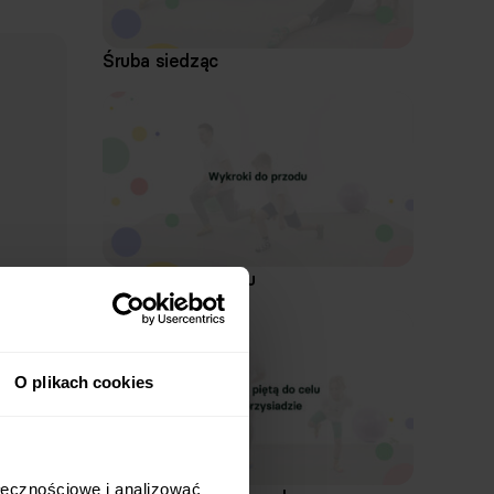
Śruba siedząc
Wykroki do przodu
O plikach cookies
łecznościowe i analizować 