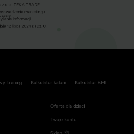
p.z o.o., TEKA TRADE
 prowadzenia marketingu
zasie.
yłanie informacji
a 12 lipca 2024 r. (Dz. U.
po
nictwem wiadomości e‑mail,
spoMed sp.z o.o, TEKA
wy trening
Kalkulator kalorii
Kalkulator BMI
Oferta dla dzieci
Twoje konto
Sklep 📦