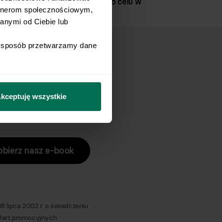
Dotykanie piętą do celu w
rtnerom społecznościowym, 
półprzysiadzie
nymi od Ciebie lub 
i sposób przetwarzamy dane 
ucha?
zuch.
kceptuję wszystkie
obierz nasz e-book
lipca 2002 r. o świadczeniu
 ofert promocyjnych