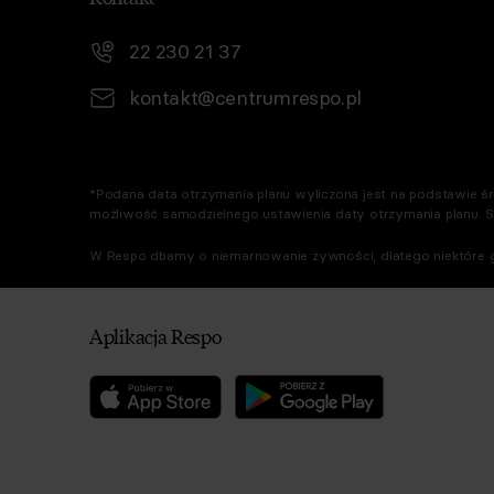
22 230 21 37
kontakt@centrumrespo.pl
*Podana data otrzymania planu wyliczona jest na podstawie śre
możliwość samodzielnego ustawienia daty otrzymania planu. 
W Respo dbamy o niemarnowanie żywności, dlatego niektóre g
Aplikacja Respo