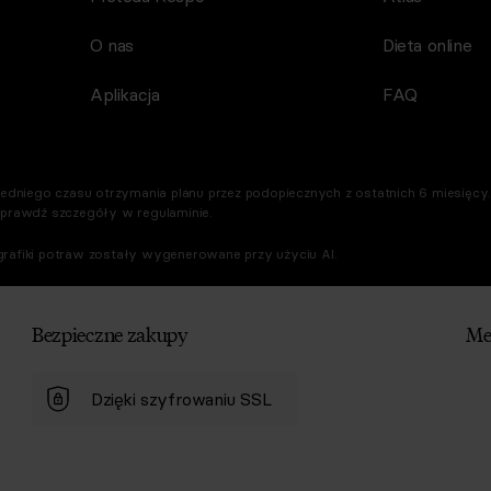
O nas
Dieta online
Aplikacja
FAQ
dniego czasu otrzymania planu przez podopiecznych z ostatnich 6 miesięcy. 
Sprawdź szczegóły w regulaminie.
rafiki potraw zostały wygenerowane przy użyciu AI.
Bezpieczne zakupy
Me
Dzięki szyfrowaniu SSL