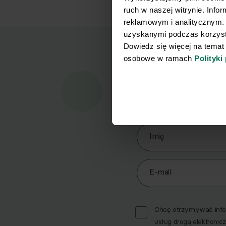
ruch w naszej witrynie. Info
reklamowym i analitycznym. 
uzyskanymi podczas korzysta
Dowiedz się więcej na temat
osobowe w ramach 
Polityki
Marz
Pobi
Zapisz się do Newslett
Imię
E-mail
Chcę otrzymywać infor
usług drogą elektronicz