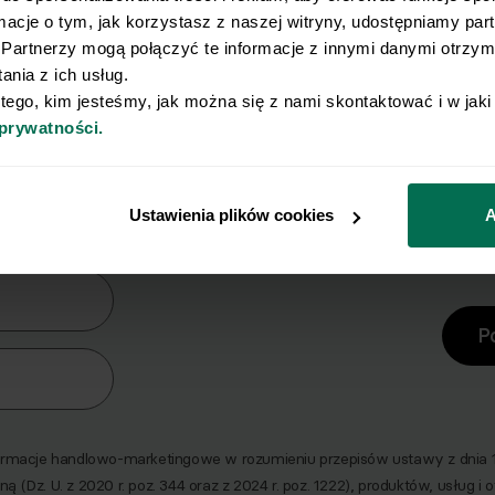
rmacje o tym, jak korzystasz z naszej witryny, udostępniamy pa
Partnerzy mogą połączyć te informacje z innymi danymi otrzyma
nia z ich usług.
 tego, kim jesteśmy, jak można się z nami skontaktować i w jak
 prywatności.
y Ci się osiągnięcie płaskiego brz
erz zestaw 10 najskuteczniejszych ćwiczeń na br
Ustawienia plików cookies
A
era
P
macje handlowo-marketingowe w rozumieniu przepisów ustawy z dnia 18 
ną (Dz. U. z 2020 r. poz. 344 oraz z 2024 r. poz. 1222), produktów, usług i