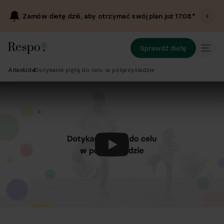
Zamów dietę dziś, aby otrzymać swój plan już
17.08
.*
Sprawdź dietę
Atlas
Uda
Dotykanie piętą do celu w półprzysiadzie
Odtwórz