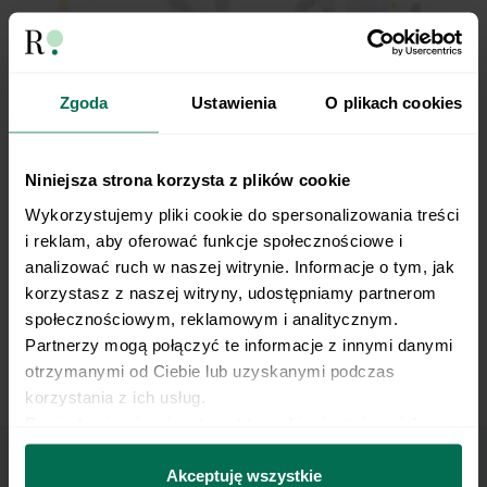
Zgoda
Ustawienia
O plikach cookies
Dotykanie piętą do celu w półprzysiadzie
Niniejsza strona korzysta z plików cookie
Wykorzystujemy pliki cookie do spersonalizowania treści 
i reklam, aby oferować funkcje społecznościowe i 
analizować ruch w naszej witrynie. Informacje o tym, jak 
korzystasz z naszej witryny, udostępniamy partnerom 
społecznościowym, reklamowym i analitycznym. 
Partnerzy mogą połączyć te informacje z innymi danymi 
otrzymanymi od Ciebie lub uzyskanymi podczas 
Marsz w półprzysiadzie
korzystania z ich usług.
Dowiedz się więcej na temat tego, kim jesteśmy, jak 
można się z nami skontaktować i w jaki sposób 
przetwarzamy dane osobowe w ramach 
Polityki 
Akceptuję wszystkie