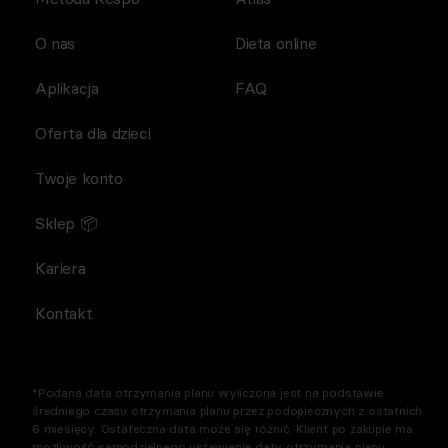
O nas
Dieta online
Aplikacja
FAQ
Oferta dla dzieci
Twoje konto
Sklep 📦
Kariera
Kontakt
*Podana data otrzymania planu wyliczona jest na podstawie
średniego czasu otrzymania planu przez podopiecznych z ostatnich
6 miesięcy. Ostateczna data może się różnić. Klient po zakupie ma
możliwość samodzielnego ustawienia daty otrzymania planu.