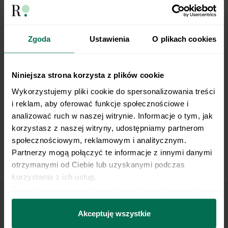
Dotykanie piętą do celu w półprzysiadzie
Zgoda
Ustawienia
O plikach cookies
Niniejsza strona korzysta z plików cookie
Wykorzystujemy pliki cookie do spersonalizowania treści 
i reklam, aby oferować funkcje społecznościowe i 
analizować ruch w naszej witrynie. Informacje o tym, jak 
korzystasz z naszej witryny, udostępniamy partnerom 
społecznościowym, reklamowym i analitycznym. 
Partnerzy mogą połączyć te informacje z innymi danymi 
otrzymanymi od Ciebie lub uzyskanymi podczas 
Wykroki do przodu
korzystania z ich usług.
Dowiedz się więcej na temat tego, kim jesteśmy, jak 
można się z nami skontaktować i w jaki sposób 
Marzy Ci się osiągnięcie
przetwarzamy dane osobowe w ramach 
Polityki 
Akceptuję wszystkie
prywatności.