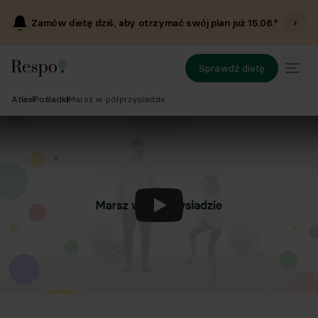
Zamów dietę dziś, aby otrzymać swój plan już
15.08
.*
Sprawdź dietę
Atlas
Pośladki
Marsz w półprzysiadzie
Odtwórz