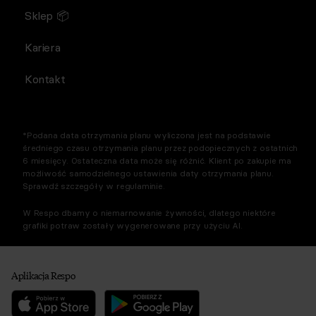
Sklep 📦
Kariera
Kontakt
*Podana data otrzymania planu wyliczona jest na podstawie
średniego czasu otrzymania planu przez podopiecznych z ostatnich
6 miesięcy. Ostateczna data może się różnić. Klient po zakupie ma
możliwość samodzielnego ustawienia daty otrzymania planu.
Sprawdź szczegóły w regulaminie.
W Respo dbamy o niemarnowanie żywności, dlatego niektóre
grafiki potraw zostały wygenerowane przy użyciu AI.
Aplikacja Respo