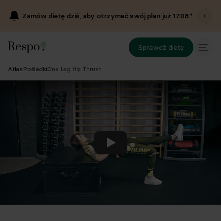
Zamów dietę dziś, aby otrzymać swój plan już
17.08
.*
Sprawdź dietę
Atlas
Pośladki
One Leg Hip Thrust
Odtwórz