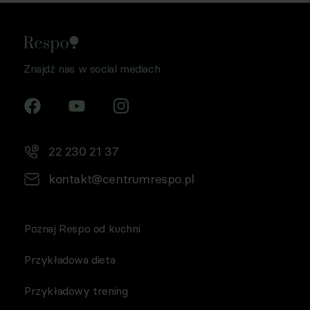
1 lit a RODO, a także komunikację/przesyłanie informacji
handlowych drogą elektroniczną, zgodnie z art. 398
ustawy Prawo komunikacji elektronicznej z dnia 12 lipca
2024 r. (Dz. U. 2024 poz. 1221) w celu prowadzenia
Znajdź nas w social mediach
marketingu bezpośredniego drogą elektroniczną za
pośrednictwem wiadomości e‑mail, przez
Współadministratorów (Respo Wrzosek Witkowski SK,
Respo Wydawnictwo S.C. oraz RespoMed sp.z o.o, TEKA
TRADE sp. z o.o.)
22 230 21 37
kontakt@centrumrespo.pl
Poznaj Respo od kuchni
Przykładowa dieta
Przykładowy trening