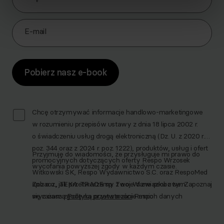
E-mail
Pobierz nasz e-book
Chcę otrzymywać informacje handlowo-marketingowe
w rozumieniu przepisów ustawy z dnia 18 lipca 2002 r.
o świadczeniu usług drogą elektroniczną (Dz. U. z 2020 r.
poz. 344 oraz z 2024 r. poz. 1222), produktów, usług i ofert
Przyjmuję do wiadomości, że przysługuje mi prawo do
promocyjnych dotyczących oferty Respo Wrzosek
wycofania powyższej zgody w każdym czasie.
Witkowski SK, Respo Wydawnictwo S.C. oraz RespoMed
sp.z o.o., TEKA TRADE sp. z o.o. W związku z tym
Zobacz, jak przetwarzamy Twoje dane osobowe. Zapoznaj
wyrażam zgodę na przetwarzanie moich danych
się z naszą
Polityką prywatności
Respo
osobowych w celu prowadzenia marketingu
bezpośredniego drogą elektroniczną, zgodnie z art. 6 ust.