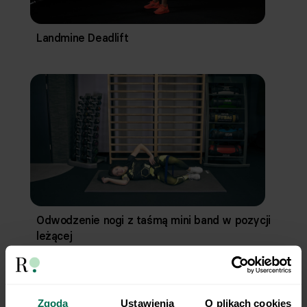
Landmine Deadlift
Odwodzenie nogi z taśmą mini band w pozycji
leżącej
Zgoda
Ustawienia
O plikach cookies