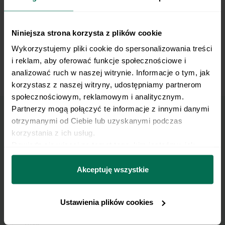
Niniejsza strona korzysta z plików cookie
Wykorzystujemy pliki cookie do spersonalizowania treści 
i reklam, aby oferować funkcje społecznościowe i 
analizować ruch w naszej witrynie. Informacje o tym, jak 
Reverse Plank on Exercise Ball Raise
korzystasz z naszej witryny, udostępniamy partnerom 
społecznościowym, reklamowym i analitycznym. 
Partnerzy mogą połączyć te informacje z innymi danymi 
otrzymanymi od Ciebie lub uzyskanymi podczas 
Marzy Ci się osiągnięcie
korzystania z ich usług.
Dowiedz się więcej na temat tego, kim jesteśmy, jak 
płaskiego brzucha?
można się z nami skontaktować i w jaki sposób 
przetwarzamy dane osobowe w ramach 
Polityki 
Akceptuję wszystkie
Pobierz zestaw 10 najskuteczniejszych ćwiczeń na
prywatności.
brzuch.
Ustawienia plików cookies
Zapisz się do Newslettera
Imię