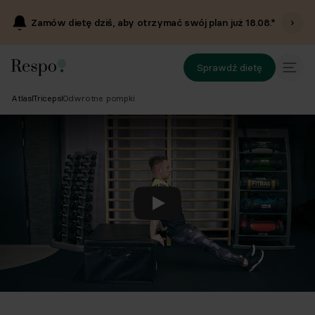
Zamów dietę dziś, aby otrzymać swój plan już
18.08
.*
Sprawdź dietę
Atlas
Triceps
Odwrotne pompki
Odtwórz