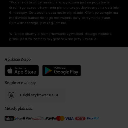
*Podana data otrzymania planu wyliczona jest na podstawie
średniego czasu otrzymania planu przez podopiecznych z ostatnich
6 miesięcy. Ostateczna data może się różnić. Klient po zakupie ma
możliwość samodzielnego ustawienia daty otrzymania planu.
Sprawdź szczegóły w regulaminie.
W Respo dbamy o niemarnowanie żywności, dlatego niektóre
grafiki potraw zostały wygenerowane przy użyciu AI.
Aplikacja Respo
Bezpieczne zakupy
Dzięki szyfrowaniu SSL
Metody płatności