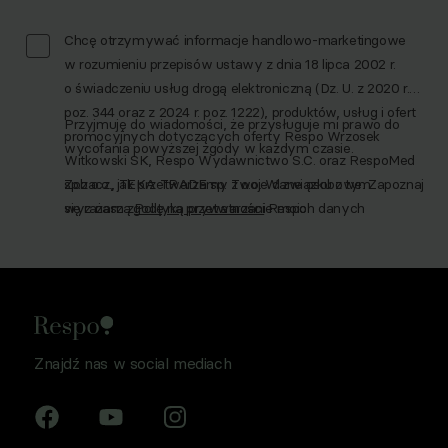
Chcę otrzymywać informacje handlowo-marketingowe
w rozumieniu przepisów ustawy z dnia 18 lipca 2002 r.
o świadczeniu usług drogą elektroniczną (Dz. U. z 2020 r.
poz. 344 oraz z 2024 r. poz. 1222), produktów, usług i ofert
Przyjmuję do wiadomości, że przysługuje mi prawo do
promocyjnych dotyczących oferty Respo Wrzosek
wycofania powyższej zgody w każdym czasie.
Witkowski SK, Respo Wydawnictwo S.C. oraz RespoMed
sp.z o.o., TEKA TRADE sp. z o.o. W związku z tym
Zobacz, jak przetwarzamy Twoje dane osobowe. Zapoznaj
wyrażam zgodę na przetwarzanie moich danych
się z naszą
Polityką prywatności
Respo
osobowych w celu prowadzenia marketingu
bezpośredniego drogą elektroniczną, zgodnie z art. 6 ust.
1 lit a RODO, a także komunikację/przesyłanie informacji
handlowych drogą elektroniczną, zgodnie z art. 398
ustawy Prawo komunikacji elektronicznej z dnia 12 lipca
2024 r. (Dz. U. 2024 poz. 1221) w celu prowadzenia
Znajdź nas w social mediach
marketingu bezpośredniego drogą elektroniczną za
pośrednictwem wiadomości e‑mail, przez
Współadministratorów (Respo Wrzosek Witkowski SK,
Respo Wydawnictwo S.C. oraz RespoMed sp.z o.o, TEKA