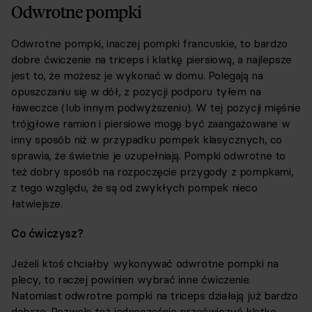
Odwrotne pompki
Odwrotne pompki, inaczej pompki francuskie, to bardzo
dobre ćwiczenie na triceps i klatkę piersiową, a najlepsze
jest to, że możesz je wykonać w domu. Polegają na
opuszczaniu się w dół, z pozycji podporu tyłem na
ławeczce (lub innym podwyższeniu). W tej pozycji mięśnie
trójgłowe ramion i piersiowe mogę być zaangażowane w
inny sposób niż w przypadku pompek klasycznych, co
sprawia, że świetnie je uzupełniają. Pompki odwrotne to
też dobry sposób na rozpoczęcie przygody z pompkami,
z tego względu, że są od zwykłych pompek nieco
łatwiejsze.
Co ćwiczysz?
Jeżeli ktoś chciałby wykonywać odwrotne pompki na
plecy, to raczej powinien wybrać inne ćwiczenie.
Natomiast odwrotne pompki na triceps działają już bardzo
dobrze. Pozwolą też jednocześnie przećwiczyć klatkę