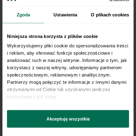
Incline Bench Chest Fly
Zgoda
Ustawienia
O plikach cookies
Niniejsza strona korzysta z plików cookie
Wykorzystujemy pliki cookie do spersonalizowania treści 
i reklam, aby oferować funkcje społecznościowe i 
analizować ruch w naszej witrynie. Informacje o tym, jak 
korzystasz z naszej witryny, udostępniamy partnerom 
społecznościowym, reklamowym i analitycznym. 
Alternating Staggered Push-Up
Partnerzy mogą połączyć te informacje z innymi danymi 
otrzymanymi od Ciebie lub uzyskanymi podczas 
korzystania z ich usług.
Dowiedz się więcej na temat tego, kim jesteśmy, jak 
Marzy Ci się osiągnięcie
można się z nami skontaktować i w jaki sposób 
przetwarzamy dane osobowe w ramach 
Polityki 
Akceptuję wszystkie
płaskiego brzucha?
prywatności.