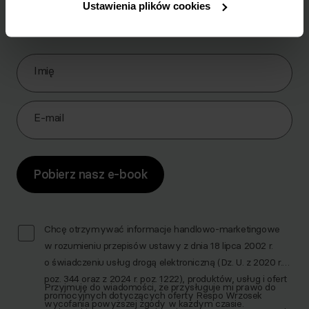
Pobierz zestaw 10 najskuteczniejszych ćwiczeń na
Ustawienia plików cookies
brzuch.
Zapisz się do Newslettera
Imię
E-mail
Pobierz nasz e-book
Chcę otrzymywać informacje handlowo-marketingowe
w rozumieniu przepisów ustawy z dnia 18 lipca 2002 r.
o świadczeniu usług drogą elektroniczną (Dz. U. z 2020 r.
poz. 344 oraz z 2024 r. poz. 1222), produktów, usług i ofert
Przyjmuję do wiadomości, że przysługuje mi prawo do
promocyjnych dotyczących oferty Respo Wrzosek
wycofania powyższej zgody w każdym czasie.