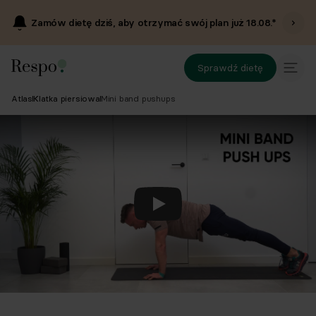
Zamów dietę dziś, aby otrzymać swój plan już
18.08
.*
Sprawdź dietę
Atlas
Klatka piersiowa
Mini band pushups
Odtwórz