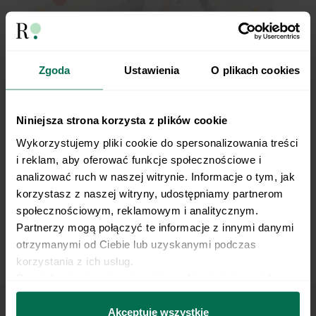
Zgoda
Ustawienia
O plikach cookies
Śruba siedząc
Niniejsza strona korzysta z plików cookie
Wykorzystujemy pliki cookie do spersonalizowania treści 
i reklam, aby oferować funkcje społecznościowe i 
analizować ruch w naszej witrynie. Informacje o tym, jak 
korzystasz z naszej witryny, udostępniamy partnerom 
społecznościowym, reklamowym i analitycznym. 
Partnerzy mogą połączyć te informacje z innymi danymi 
otrzymanymi od Ciebie lub uzyskanymi podczas 
korzystania z ich usług.
Glutebridge jednonóż
Dowiedz się więcej na temat tego, kim jesteśmy, jak 
można się z nami skontaktować i w jaki sposób 
przetwarzamy dane osobowe w ramach 
Polityki 
Akceptuję wszystkie