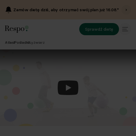
Zamów dietę dziś, aby otrzymać swój plan już
16.08
.*
Sprawdź dietę
Atlas
Pośladki
Łyżwiarz
Odtwórz