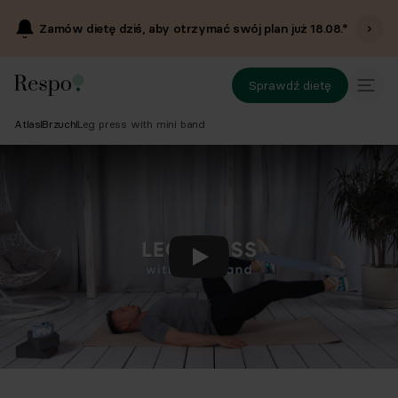
Zamów dietę dziś, aby otrzymać swój plan już
18.08
.*
Sprawdź dietę
Atlas
Brzuch
Leg press with mini band
Odtwórz