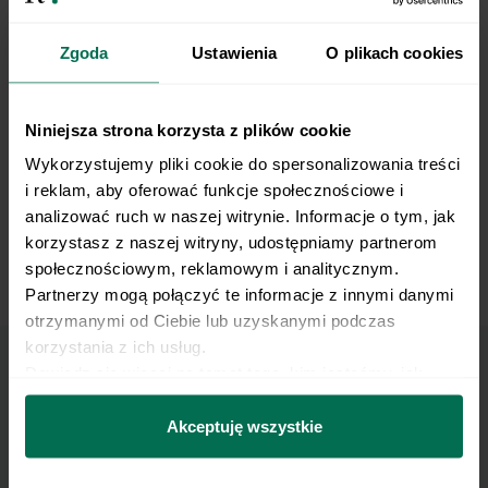
Bent Legs Windshield Wipers Laying Down
Zgoda
Ustawienia
O plikach cookies
Niniejsza strona korzysta z plików cookie
Wykorzystujemy pliki cookie do spersonalizowania treści 
i reklam, aby oferować funkcje społecznościowe i 
analizować ruch w naszej witrynie. Informacje o tym, jak 
korzystasz z naszej witryny, udostępniamy partnerom 
społecznościowym, reklamowym i analitycznym. 
V-Ups
Partnerzy mogą połączyć te informacje z innymi danymi 
otrzymanymi od Ciebie lub uzyskanymi podczas 
korzystania z ich usług.
Dowiedz się więcej na temat tego, kim jesteśmy, jak 
Marzy Ci się osiągnięcie
można się z nami skontaktować i w jaki sposób 
przetwarzamy dane osobowe w ramach 
Polityki 
Akceptuję wszystkie
płaskiego brzucha?
prywatności.