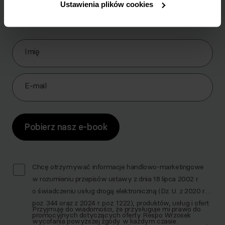
Pobierz zestaw 10 najskuteczniejszych ćwiczeń na
Ustawienia plików cookies
brzuch.
Zapisz się do Newslettera
Imię
E-mail
Pobierz nasz e-book
Chcę otrzymywać informacje handlowo-marketingowe
w rozumieniu przepisów ustawy z dnia 18 lipca 2002 r.
o świadczeniu usług drogą elektroniczną (Dz. U. z 2020 r.
poz. 344 oraz z 2024 r. poz. 1222), produktów, usług i ofert
Przyjmuję do wiadomości, że przysługuje mi prawo do
promocyjnych dotyczących oferty Respo Wrzosek
wycofania powyższej zgody w każdym czasie.