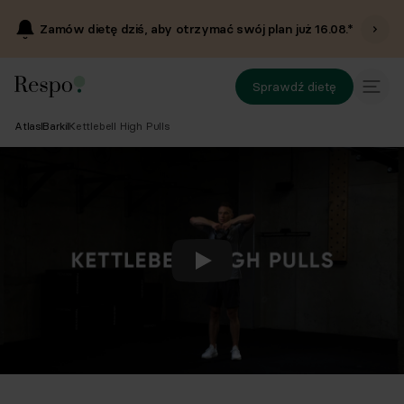
Zamów dietę dziś, aby otrzymać swój plan już
16.08
.*
Sprawdź dietę
Atlas
Barki
Kettlebell High Pulls
Odtwórz