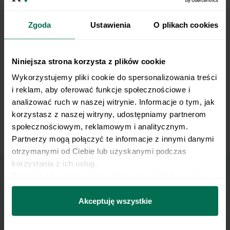
Plank on Exercise Ball
Zgoda
Ustawienia
O plikach cookies
Niniejsza strona korzysta z plików cookie
Wykorzystujemy pliki cookie do spersonalizowania treści 
i reklam, aby oferować funkcje społecznościowe i 
analizować ruch w naszej witrynie. Informacje o tym, jak 
korzystasz z naszej witryny, udostępniamy partnerom 
społecznościowym, reklamowym i analitycznym. 
Incline Bench Chest Fly
Partnerzy mogą połączyć te informacje z innymi danymi 
otrzymanymi od Ciebie lub uzyskanymi podczas 
korzystania z ich usług.
Dowiedz się więcej na temat tego, kim jesteśmy, jak 
Marzy Ci się osiągnięcie
można się z nami skontaktować i w jaki sposób 
przetwarzamy dane osobowe w ramach 
Polityki 
Akceptuję wszystkie
płaskiego brzucha?
prywatności.