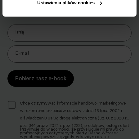
Pobierz zestaw 10 najskuteczniejszych ćwiczeń na
Ustawienia plików cookies
brzuch.
Zapisz się do Newslettera
Imię
E-mail
Pobierz nasz e-book
Chcę otrzymywać informacje handlowo-marketingowe
w rozumieniu przepisów ustawy z dnia 18 lipca 2002 r.
o świadczeniu usług drogą elektroniczną (Dz. U. z 2020 r.
poz. 344 oraz z 2024 r. poz. 1222), produktów, usług i ofert
Przyjmuję do wiadomości, że przysługuje mi prawo do
promocyjnych dotyczących oferty Respo Wrzosek
wycofania powyższej zgody w każdym czasie.