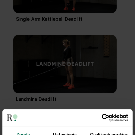
Single Arm Kettlebell Deadlift
Landmine Deadlift
Zgoda
Ustawienia
O plikach cookies