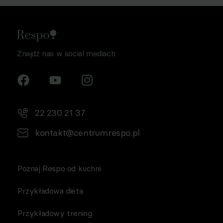
1 lit a RODO, a także komunikację/przesyłanie informacji
handlowych drogą elektroniczną, zgodnie z art. 398
ustawy Prawo komunikacji elektronicznej z dnia 12 lipca
2024 r. (Dz. U. 2024 poz. 1221) w celu prowadzenia
Znajdź nas w social mediach
marketingu bezpośredniego drogą elektroniczną za
pośrednictwem wiadomości e‑mail, przez
Współadministratorów (Respo Wrzosek Witkowski SK,
Respo Wydawnictwo S.C. oraz RespoMed sp.z o.o, TEKA
TRADE sp. z o.o.)
22 230 21 37
kontakt@centrumrespo.pl
Poznaj Respo od kuchni
Przykładowa dieta
Przykładowy trening