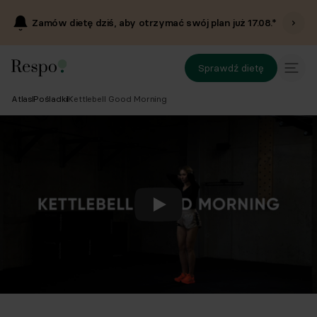
Zamów dietę dziś, aby otrzymać swój plan już
17.08
.*
Sprawdź dietę
Atlas
Pośladki
Kettlebell Good Morning
Odtwórz