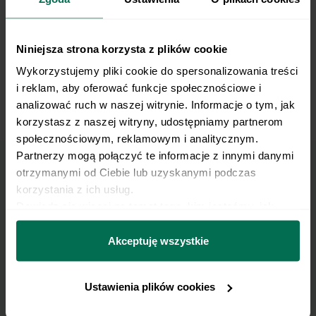
Niniejsza strona korzysta z plików cookie
Wykorzystujemy pliki cookie do spersonalizowania treści 
i reklam, aby oferować funkcje społecznościowe i 
Odwodzenie nogi z taśmą mini band w pozycji
analizować ruch w naszej witrynie. Informacje o tym, jak 
leżącej
korzystasz z naszej witryny, udostępniamy partnerom 
społecznościowym, reklamowym i analitycznym. 
Partnerzy mogą połączyć te informacje z innymi danymi 
otrzymanymi od Ciebie lub uzyskanymi podczas 
Marzy Ci się osiągnięcie
korzystania z ich usług.
Dowiedz się więcej na temat tego, kim jesteśmy, jak 
płaskiego brzucha?
można się z nami skontaktować i w jaki sposób 
przetwarzamy dane osobowe w ramach 
Polityki 
Akceptuję wszystkie
Pobierz zestaw 10 najskuteczniejszych ćwiczeń na
prywatności.
brzuch.
Ustawienia plików cookies
Zapisz się do Newslettera