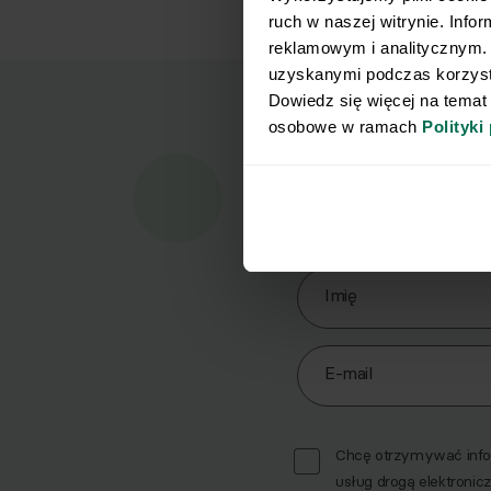
ruch w naszej witrynie. Info
reklamowym i analitycznym. 
uzyskanymi podczas korzysta
Dowiedz się więcej na temat
osobowe w ramach 
Polityki
Marz
Pobi
Zapisz się do Newslett
Imię
E-mail
Chcę otrzymywać infor
usług drogą elektronicz