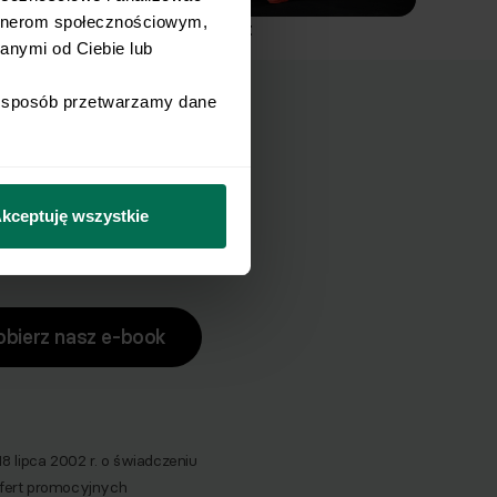
rtnerom społecznościowym, 
Landmine Deadlift
nymi od Ciebie lub 
i sposób przetwarzamy dane 
ucha?
zuch.
kceptuję wszystkie
obierz nasz e-book
lipca 2002 r. o świadczeniu
 ofert promocyjnych