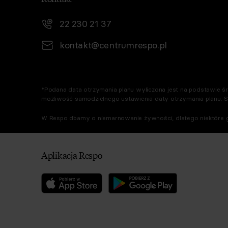
22 230 21 37
kontakt@centrumrespo.pl
*Podana data otrzymania planu wyliczona jest na podstawie śre
możliwość samodzielnego ustawienia daty otrzymania planu. 
W Respo dbamy o niemarnowanie żywności, dlatego niektóre g
Aplikacja Respo