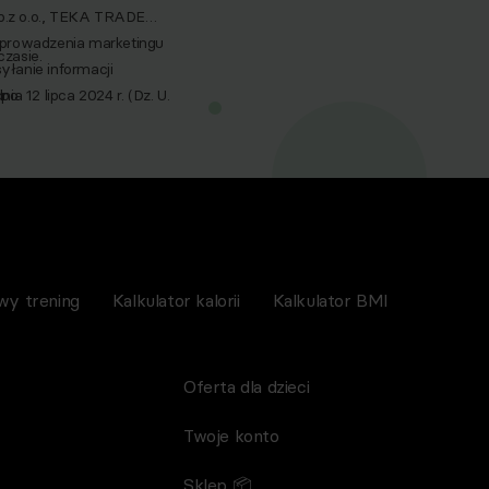
p.z o.o., TEKA TRADE
 prowadzenia marketingu
zasie.
yłanie informacji
a 12 lipca 2024 r. (Dz. U.
po
nictwem wiadomości e‑mail,
spoMed sp.z o.o, TEKA
wy trening
Kalkulator kalorii
Kalkulator BMI
Oferta dla dzieci
Twoje konto
Sklep 📦