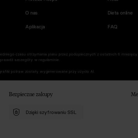
O nas
Dieta online
Aplikacja
FAQ
dniego czasu otrzymania planu przez podopiecznych z ostatnich 6 miesięcy. 
Sprawdź szczegóły w regulaminie.
rafiki potraw zostały wygenerowane przy użyciu AI.
Bezpieczne zakupy
Me
Dzięki szyfrowaniu SSL