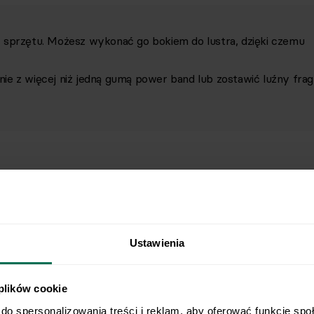
 sprzętu. Możesz wykonać go bokiem do lustra, dzięki czemu
ie z więcej niż jedną gumą power band lub zostawić luźny fra
Ustawienia
 plików cookie
do spersonalizowania treści i reklam, aby oferować funkcje spo