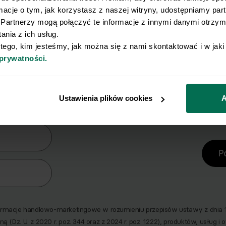
rmacje o tym, jak korzystasz z naszej witryny, udostępniamy pa
Partnerzy mogą połączyć te informacje z innymi danymi otrzyma
nia z ich usług.
 tego, kim jesteśmy, jak można się z nami skontaktować i w jak
 prywatności.
y Ci się osiągnięcie płaskiego brz
erz zestaw 10 najskuteczniejszych ćwiczeń na br
Ustawienia plików cookies
A
era
P
macje handlowo-marketingowe w rozumieniu przepisów ustawy z dnia 18 
ną (Dz. U. z 2020 r. poz. 344 oraz z 2024 r. poz. 1222), produktów, usług i