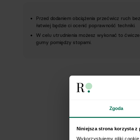
Przed dodaniem obciążenia przećwicz ruch bez
łatwiej będzie ci ocenić poprawność techniki.
W celu utrudnienia możesz wykonać to ćwiczen
gumy pomiędzy stopami.
Zgoda
Niniejsza strona korzysta z
Wykorzystujemy pliki cookie 