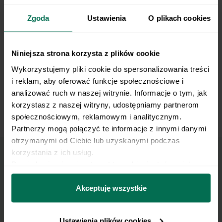
Zgoda
Ustawienia
O plikach cookies
Niniejsza strona korzysta z plików cookie
Wykorzystujemy pliki cookie do spersonalizowania treści 
i reklam, aby oferować funkcje społecznościowe i 
analizować ruch w naszej witrynie. Informacje o tym, jak 
korzystasz z naszej witryny, udostępniamy partnerom 
społecznościowym, reklamowym i analitycznym. 
Barbell Floor Press
Partnerzy mogą połączyć te informacje z innymi danymi 
otrzymanymi od Ciebie lub uzyskanymi podczas 
korzystania z ich usług.
Dowiedz się więcej na temat tego, kim jesteśmy, jak 
Marzy Ci się osiągnięcie
można się z nami skontaktować i w jaki sposób 
przetwarzamy dane osobowe w ramach 
Polityki 
Akceptuję wszystkie
płaskiego brzucha?
prywatności.
Pobierz zestaw 10 najskuteczniejszych ćwiczeń na
Ustawienia plików cookies