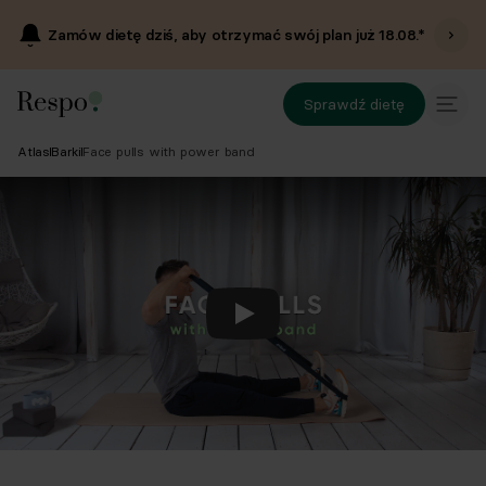
Zamów dietę dziś, aby otrzymać swój plan już
18.08
.*
Sprawdź dietę
Atlas
Barki
Face pulls with power band
Odtwórz