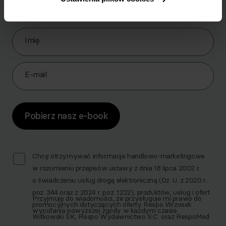
brzuch.
Zapisz się do Newslettera
Imię
E-mail
Pobierz nasz e-book
Chcę otrzymywać informacje handlowo-marketingowe
w rozumieniu przepisów ustawy z dnia 18 lipca 2002 r.
o świadczeniu usług drogą elektroniczną (Dz. U. z 2020 r.
poz. 344 oraz z 2024 r. poz. 1222), produktów, usług i ofert
Przyjmuję do wiadomości, że przysługuje mi prawo do
promocyjnych dotyczących oferty Respo Wrzosek
wycofania powyższej zgody w każdym czasie.
Witkowski SK, Respo Wydawnictwo S.C. oraz RespoMed