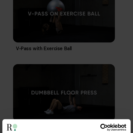
V-Pass with Exercise Ball
Dumbbell Floor Press