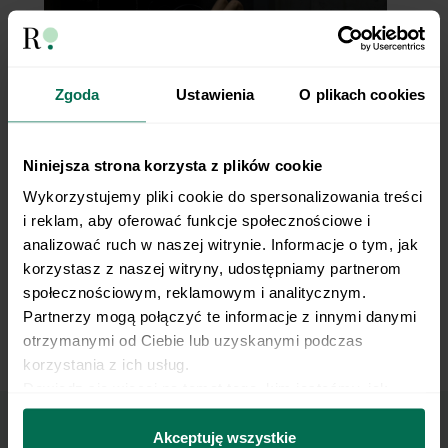
Zgoda
Ustawienia
O plikach cookies
Barbell Floor Press
Niniejsza strona korzysta z plików cookie
Wykorzystujemy pliki cookie do spersonalizowania treści 
i reklam, aby oferować funkcje społecznościowe i 
analizować ruch w naszej witrynie. Informacje o tym, jak 
korzystasz z naszej witryny, udostępniamy partnerom 
społecznościowym, reklamowym i analitycznym. 
Partnerzy mogą połączyć te informacje z innymi danymi 
otrzymanymi od Ciebie lub uzyskanymi podczas 
Dumbbell Floor Press
korzystania z ich usług.
Dowiedz się więcej na temat tego, kim jesteśmy, jak 
można się z nami skontaktować i w jaki sposób 
przetwarzamy dane osobowe w ramach 
Polityki 
Akceptuję wszystkie