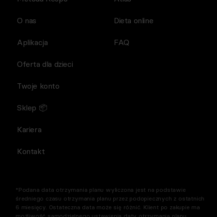
O nas
Dieta online
Aplikacja
FAQ
Oferta dla dzieci
Twoje konto
Sklep 📦
Kariera
Kontakt
*Podana data otrzymania planu wyliczona jest na podstawie
średniego czasu otrzymania planu przez podopiecznych z ostatnich
6 miesięcy. Ostateczna data może się różnić. Klient po zakupie ma
możliwość samodzielnego ustawienia daty otrzymania planu.