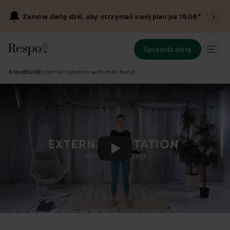
Zamów dietę dziś, aby otrzymać swój plan już
18.08
.*
Sprawdź dietę
Atlas
Barki
External rotation with mini band
Odtwórz