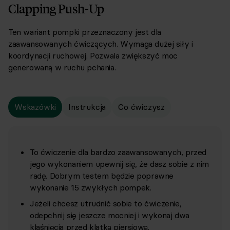
Clapping Push-Up
Ten wariant pompki
przeznaczon
y
jest dla
zaawansowanych ćwiczących. Wymaga dużej siły i
koordynacji ruchowej. Pozwala zwiększyć moc
generowaną w ruchu pchania.
Wskazówki
Instrukcja
Co ćwiczysz
To ćwiczenie dla bardzo zaawansowanych, przed
jego wykonaniem upewnij się, że dasz sobie z nim
radę. Dobrym testem będzie poprawne
wykonanie 15 zwykłych pompek.
Jeżeli chcesz utrudnić sobie to ćwiczenie,
odepchnij się jeszcze mocniej i wykonaj dwa
klaśnięcia przed klatką piersiową.