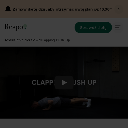
Zamów dietę dziś, aby otrzymać swój plan już
16.08
.*
Sprawdź dietę
Atlas
Klatka piersiowa
Clapping Push-Up
Odtwórz