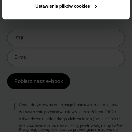
Ustawienia plików cookies
Pobierz zestaw 10 najskuteczniejszych ćwiczeń na
brzuch.
Zapisz się do Newslettera
Imię
E-mail
Pobierz nasz e-book
Chcę otrzymywać informacje handlowo-marketingowe
w rozumieniu przepisów ustawy z dnia 18 lipca 2002 r.
o świadczeniu usług drogą elektroniczną (Dz. U. z 2020 r.
poz. 344 oraz z 2024 r. poz. 1222), produktów, usług i ofert
Przyjmuję do wiadomości, że przysługuje mi prawo do