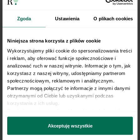
Alternating Staggered Push-Up
Zgoda
Ustawienia
O plikach cookies
Niniejsza strona korzysta z plików cookie
Wykorzystujemy pliki cookie do spersonalizowania treści 
i reklam, aby oferować funkcje społecznościowe i 
analizować ruch w naszej witrynie. Informacje o tym, jak 
korzystasz z naszej witryny, udostępniamy partnerom 
społecznościowym, reklamowym i analitycznym. 
Partnerzy mogą połączyć te informacje z innymi danymi 
Incline Bench Chest Fly
otrzymanymi od Ciebie lub uzyskanymi podczas 
korzystania z ich usług.
Dowiedz się więcej na temat tego, kim jesteśmy, jak 
można się z nami skontaktować i w jaki sposób 
Marzy Ci się osiągnięcie
przetwarzamy dane osobowe w ramach 
Polityki 
Akceptuję wszystkie
prywatności.
płaskiego brzucha?