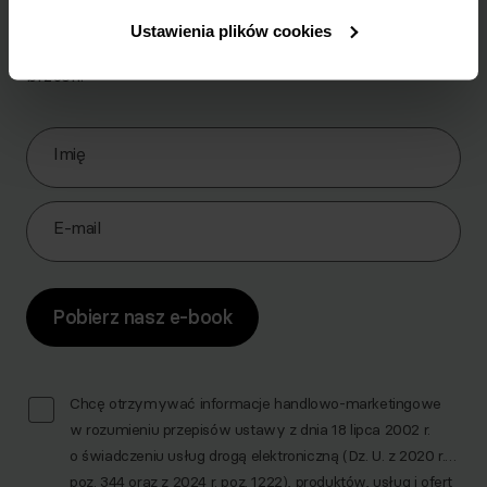
płaskiego brzucha?
Ustawienia plików cookies
Pobierz zestaw 10 najskuteczniejszych ćwiczeń na
brzuch.
Zapisz się do Newslettera
Imię
E-mail
Pobierz nasz e-book
Chcę otrzymywać informacje handlowo-marketingowe
w rozumieniu przepisów ustawy z dnia 18 lipca 2002 r.
o świadczeniu usług drogą elektroniczną (Dz. U. z 2020 r.
poz. 344 oraz z 2024 r. poz. 1222), produktów, usług i ofert