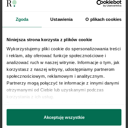
Spacer rękami do podporu
Zgoda
Ustawienia
O plikach cookies
Niniejsza strona korzysta z plików cookie
Wykorzystujemy pliki cookie do spersonalizowania treści 
i reklam, aby oferować funkcje społecznościowe i 
analizować ruch w naszej witrynie. Informacje o tym, jak 
korzystasz z naszej witryny, udostępniamy partnerom 
społecznościowym, reklamowym i analitycznym. 
Partnerzy mogą połączyć te informacje z innymi danymi 
Scyzoryk z przekładaniem przedmiotu
otrzymanymi od Ciebie lub uzyskanymi podczas 
korzystania z ich usług.
Dowiedz się więcej na temat tego, kim jesteśmy, jak 
można się z nami skontaktować i w jaki sposób 
Marzy Ci się osiągnięcie
przetwarzamy dane osobowe w ramach 
Polityki 
Akceptuję wszystkie
prywatności.