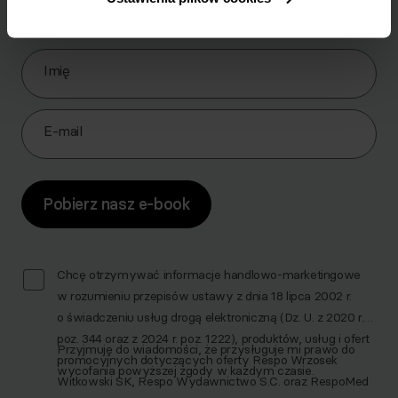
brzuch.
Zapisz się do Newslettera
Imię
E-mail
Pobierz nasz e-book
Chcę otrzymywać informacje handlowo-marketingowe
w rozumieniu przepisów ustawy z dnia 18 lipca 2002 r.
o świadczeniu usług drogą elektroniczną (Dz. U. z 2020 r.
poz. 344 oraz z 2024 r. poz. 1222), produktów, usług i ofert
Przyjmuję do wiadomości, że przysługuje mi prawo do
promocyjnych dotyczących oferty Respo Wrzosek
wycofania powyższej zgody w każdym czasie.
Witkowski SK, Respo Wydawnictwo S.C. oraz RespoMed