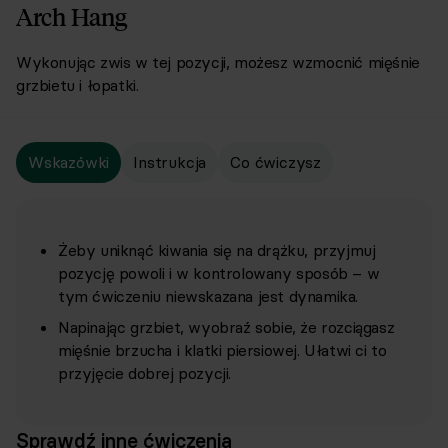
Arch Hang
Wykonując zwis w tej pozycji
,
możesz wzmocnić mięśnie
grzbietu i łopatki.
Wskazówki
Instrukcja
Co ćwiczysz
Żeby uniknąć kiwania się na drążku, przyjmuj
pozycję powoli i w kontrolowany sposób – w
tym ćwiczeniu niewskazana jest dynamika.
Napinając grzbiet, wyobraź sobie, że rozciągasz
mięśnie brzucha i klatki piersiowej. Ułatwi ci to
przyjęcie dobrej pozycji.
Sprawdź inne ćwiczenia