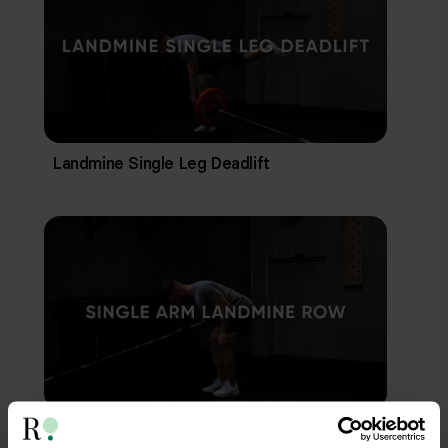
Landmine Single Leg Deadlift
Single Arm Landmine Row