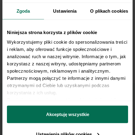
Zgoda
Ustawienia
O plikach cookies
Niniejsza strona korzysta z plików cookie
Wykorzystujemy pliki cookie do spersonalizowania treści 
i reklam, aby oferować funkcje społecznościowe i 
analizować ruch w naszej witrynie. Informacje o tym, jak 
korzystasz z naszej witryny, udostępniamy partnerom 
społecznościowym, reklamowym i analitycznym. 
Dumbbell Chest Pullover
Partnerzy mogą połączyć te informacje z innymi danymi 
otrzymanymi od Ciebie lub uzyskanymi podczas 
korzystania z ich usług.
Dowiedz się więcej na temat tego, kim jesteśmy, jak 
Marzy Ci się osiągnięcie
można się z nami skontaktować i w jaki sposób 
przetwarzamy dane osobowe w ramach 
Polityki 
Akceptuję wszystkie
płaskiego brzucha?
prywatności.
Pobierz zestaw 10 najskuteczniejszych ćwiczeń na
Ustawienia plików cookies