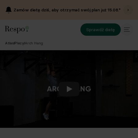
Zamów dietę dziś, aby otrzymać swój plan już
15.08
.*
Sprawdź dietę
Atlas
Plecy
Arch Hang
Odtwórz