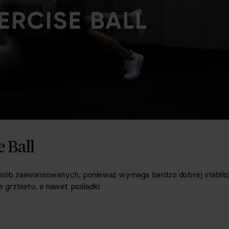
e Ball
 osób zaawansowanych
, ponieważ
w
ymaga bardzo dobrej stabiliz
grzbietu, a nawet pośladki.