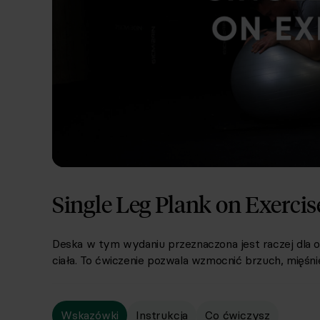
Single Leg Plank on Exercis
Deska w tym wydaniu przeznaczona jest raczej dla
ciała
.
To ćwiczeni
e
pozwala wzmocnić brzuch, mięśnie 
Wskazówki
Instrukcja
Co ćwiczysz