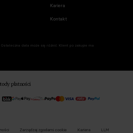
Kariera
Kontakt
Ostateczna data może się różnić. Klient po zakupie ma
tody płatności
ności
Zarządzaj zgodami cookie
Kariera
LLM