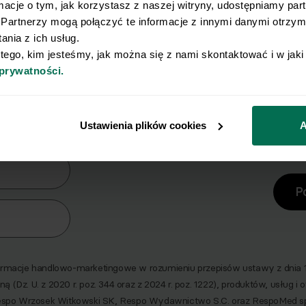
rmacje o tym, jak korzystasz z naszej witryny, udostępniamy pa
Partnerzy mogą połączyć te informacje z innymi danymi otrzyma
nia z ich usług.
 tego, kim jesteśmy, jak można się z nami skontaktować i w jak
 prywatności.
y Ci się osiągnięcie płaskiego brz
erz zestaw 10 najskuteczniejszych ćwiczeń na br
Ustawienia plików cookies
A
era
P
macje handlowo-marketingowe w rozumieniu przepisów ustawy z dnia 18 
ną (Dz. U. z 2020 r. poz. 344 oraz z 2024 r. poz. 1222), produktów, usług i
espo Wrzosek Witkowski SK, Respo Wydawnictwo S.C. oraz RespoMed s