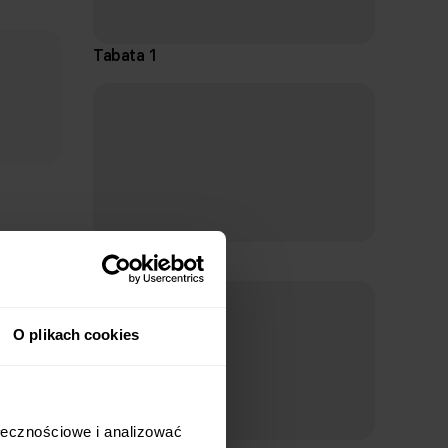
Tabata 1
Pozycja wyjściowa
Zajmij pozycję podporu przodem na przedramion
łokciowymi.
Jedną stopę oprzyj stabilnie na palcach. Drugą 
pośladkowy.
Ruch
Tabata 6
Napnij mięśnie brzucha i utrzymaj pozycję.
Oddychaj płytko i rytmicznie, nie rozluźniaj mięśn
Po określonym czasie opuść kończyny dolne na zie
O plikach cookies
łecznościowe i analizować 