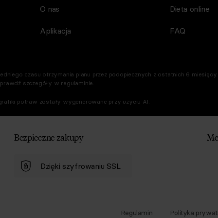
O nas
Dieta online
Aplikacja
FAQ
dniego czasu otrzymania planu przez podopiecznych z ostatnich 6 miesięcy. 
Sprawdź szczegóły w regulaminie.
rafiki potraw zostały wygenerowane przy użyciu AI.
Bezpieczne zakupy
Me
Dzięki szyfrowaniu SSL
Regulamin
Polityka prywat