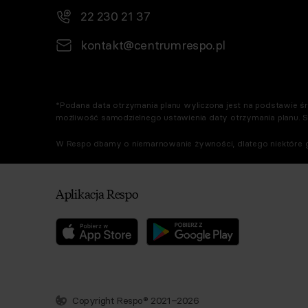
22 230 21 37
kontakt@centrumrespo.pl
*Podana data otrzymania planu wyliczona jest na podstawie śre
możliwość samodzielnego ustawienia daty otrzymania planu. 
W Respo dbamy o niemarnowanie żywności, dlatego niektóre g
Aplikacja Respo
Copyright Respo® 2021–2026