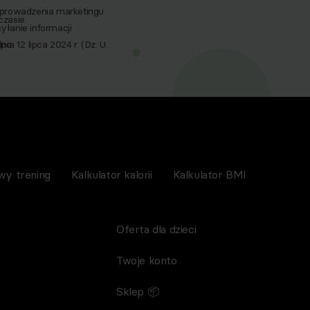
 prowadzenia marketingu
zasie.
yłanie informacji
a 12 lipca 2024 r. (Dz. U.
po
nictwem wiadomości e‑mail,
spoMed sp.z o.o, TEKA
wy trening
Kalkulator kalorii
Kalkulator BMI
Oferta dla dzieci
Twoje konto
Sklep 📦