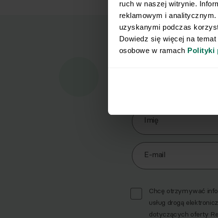
ruch w naszej witrynie. Info
reklamowym i analitycznym. 
uzyskanymi podczas korzysta
Dowiedz się więcej na temat
osobowe w ramach 
Polityki
Marz
Pobi
Zapisz się do Newslett
Imię
E-mail
Chcę otrzymywać infor
usług drogą elektronicz
dotyczących oferty R