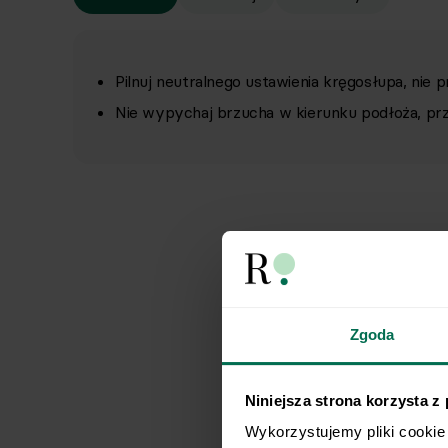
Pilnuj neutralnego ustawienia kręgosłupa, nie
Nie wypychaj brzucha w kierunku podłoża, prz
Zgoda
Niniejsza strona korzysta z
Wykorzystujemy pliki cookie 