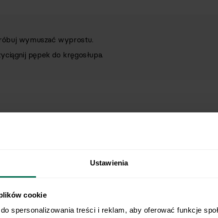
 próbuj wymuszać wyprostu.
yciągnij pępek do kręgosłupa.
Ustawienia
 plików cookie
do spersonalizowania treści i reklam, aby oferować funkcje spo