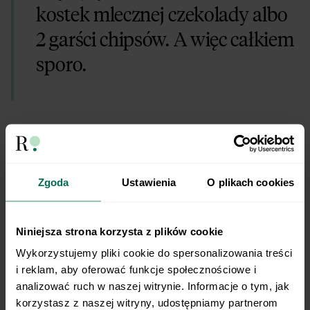
kostek mlecznej czekolady albo
2 garści chipsów. A więc całkiem
sporo.
Czy to oznacza, że na diecie nie wolno jeść
majonezu? Nie do końca.
Zgoda
Ustawienia
O plikach cookies
Z pomocą osobom będącym na diecie redukcyjnej
Niniejsza strona korzysta z plików cookie
przychodzą
tzw. majonezy light
, czyli majonezy,
Wykorzystujemy pliki cookie do spersonalizowania treści 
w których część oleju została zastąpiona wodą i
i reklam, aby oferować funkcje społecznościowe i 
których kaloryczność jest zwykle ok. 30-50%
analizować ruch w naszej witrynie. Informacje o tym, jak 
niższa niż kaloryczność majonezów
korzystasz z naszej witryny, udostępniamy partnerom 