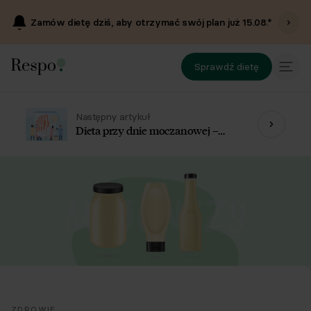
Zamów dietę dziś, aby otrzymać swój plan już
15.08
.*
Sprawdź dietę
Następny artykuł
Dieta przy dnie moczanowej –
jadłospis. Co jeść, a czego unikać?
ZDROWIE