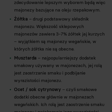
zdecydowanie lepszym wyborem będą więc
majonezy bazujące na oleju rzepakowym.
Żółtka
– drugi podstawowy składnik
majonezu. Większość sklepowych
majonezów zawiera 3-7% żółtek jaj kurzych
– wyjątkiem są majonezy wegańskie, w
których żółtka nie są obecne.
Musztarda
– najpopularniejszy dodatek
smakowy używany w majonezach, jej rolą
jest zaostrzanie smaku i podbijanie
wyrazistości majonezu.
Ocet / sok cytrynowy
– czyli smakowe
dodatki obecne głównie w majonezach
wegańskich. Ich rolą jest zaostrzenie smaku
majonezu i zwiększenie jego wyrazistości.