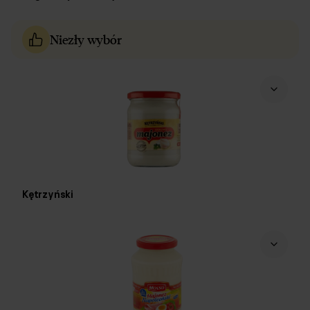
Niezły wybór
Kętrzyński