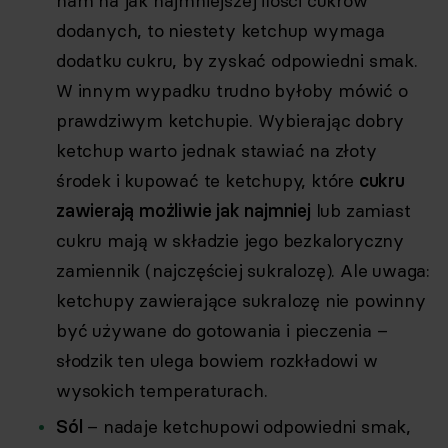
nam na jak najmniejszej ilości cukrów
dodanych, to niestety ketchup wymaga
dodatku cukru, by zyskać odpowiedni smak.
W innym wypadku trudno byłoby mówić o
prawdziwym ketchupie. Wybierając dobry
ketchup warto jednak stawiać na złoty
środek i kupować te ketchupy, które
cukru
zawierają możliwie jak najmniej
lub zamiast
cukru mają w składzie jego bezkaloryczny
zamiennik (najczęściej sukralozę). Ale uwaga:
ketchupy zawierające sukralozę nie powinny
być używane do gotowania i pieczenia –
słodzik ten ulega bowiem rozkładowi w
wysokich temperaturach.
Sól
– nadaje ketchupowi odpowiedni smak,