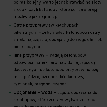
po raz kolejny warto jednak stawiać na złoty
środek, czyli ketchupy, które soli zawierają
możliwie jak najmniej.
Ostre przyprawy
(w ketchupach
pikantnych) – żeby nadać ketchupowi ostry
smak, najczęściej dodaje się do niego chili lub
pieprz cayenne.
Inne przyprawy
– nadają ketchupowi
odpowiedni smak i aromat, do najczęściej
dodawanych do ketchupu przypraw należą
m.in. goździki, czosnek, liść laurowy,
tymianek, oregano, cząber.
Opcjonalnie – woda
– często dodawana do
ketchupów, które zostały wytworzone na
bazie koncentratu pomidorowego – w