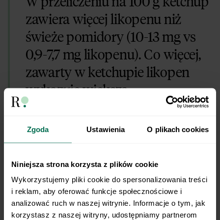
W przeliczeniu na 100 g ketchup
zawiera więcej likopenu niż
świeże pomidory (10-13 mg vs
0,9-7,7 mg likopenu). Co więcej,
zawarty w ketchupie likopen
wykazuje większą
biodostępność niż likopen ze
świeżych pomidorów.
Zgoda
Ustawienia
O plikach cookies
Niniejsza strona korzysta z plików cookie
Wykorzystujemy pliki cookie do spersonalizowania treści 
Główną żywieniową zaletą ketchupu jest więc
i reklam, aby oferować funkcje społecznościowe i 
analizować ruch w naszej witrynie. Informacje o tym, jak 
wysoka zawartość likopenu. Sos ten jest też
korzystasz z naszej witryny, udostępniamy partnerom 
jednak źródłem kilku innych składników