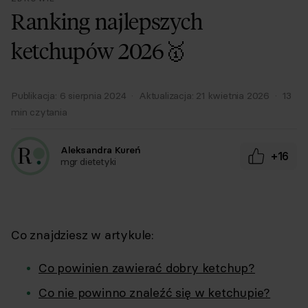
Ranking najlepszych
ketchupów 2026🥇
Publikacja:
6 sierpnia 2024
·
Aktualizacja:
21 kwietnia 2026
·
13
min czytania
Aleksandra Kureń
+16
mgr dietetyki
Co znajdziesz w artykule:
Co powinien zawierać dobry ketchup?
Co nie powinno znaleźć się w ketchupie?