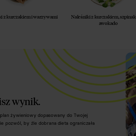
ki z kurczakiem i warzywami
Naleśniki z kurczakiem, szpinak
awokado
isz wynik.
y plan żywieniowy dopasowany do Twojej
e pozwól, by źle dobrana dieta ograniczała