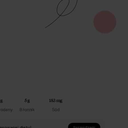
 g
5 g
183 mg
odany
Błonnik
Sód
asowanej diety!
Sprawdzam