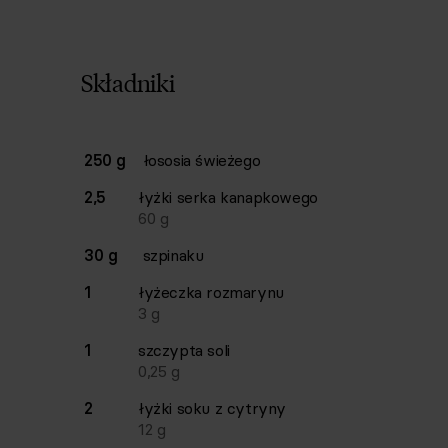
Składniki
Lista składników przepisu z ilościami i wagam
250 g
łososia świeżego
Ilość
Składnik
2,5
łyżki
serka kanapkowego
60
g
30 g
szpinaku
1
łyżeczka
rozmarynu
3
g
1
szczypta
soli
0,25
g
2
łyżki
soku z cytryny
12
g