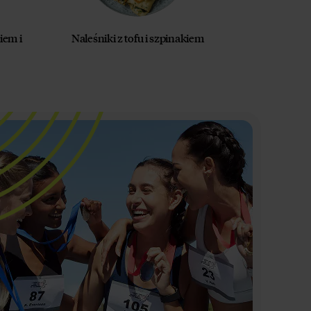
iem i
Naleśniki z tofu i szpinakiem