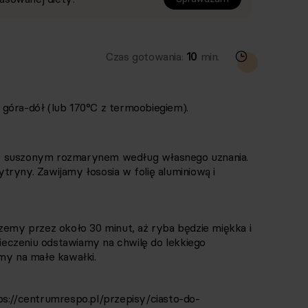
Czas gotowania:
10
min.
góra-dół (lub 170°C z termoobiegiem).
z suszonym rozmarynem według własnego uznania.
ryny. Zawijamy łososia w folię aluminiową i
zemy przez około 30 minut, aż ryba będzie miękka i
pieczeniu odstawiamy na chwilę do lekkiego
amy na małe kawałki.
ps://centrumrespo.pl/przepisy/ciasto-do-