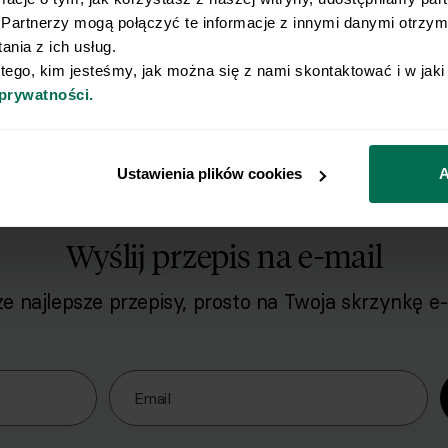
Podopiecznych
Partnerzy mogą połączyć te informacje z innymi danymi otrzyma
W Respo stawiamy na łatwe i szybkie przepisy,
nia z ich usług.
osoby.
Naleśniki z łososiem i szpinakiem zde
 tego, kim jesteśmy, jak można się z nami skontaktować i w jak
przygotowaniu większej ilości naleśników, może
 prywatności.
masz w lodówce. Co prawda w tym przepisie po
inne, wytrawne dodatki. Proste? Proste!
Ustawienia plików cookies
A
Wyślij przepis na e-mail
e najlepsze przepisy, prosto na Twoja skrzynkę e-
o naszego Newslettera
Email