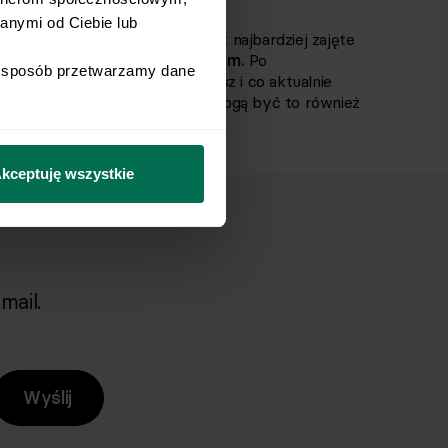
nymi od Ciebie lub 
 z którymi poradzą sobie nawet najbardziej zajęte
cydowanie spełniają to kryterium.
Po
i sposób przetwarzamy dane 
sz podać je, z czym tylko chcesz i co aktualnie
lecamy łososia i szpinak, ale mogą być to również
kceptuję wszystkie
mail.
Wyślij