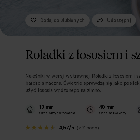
Dodaj do ulubionych
Udostępnij
Roladki z łososiem i 
Naleśniki w wersji wytrawnej. Roladki z łososiem i 
bardzo smaczna. Świetnie sprawdzą się jako posiłek
użyć łososia wędzonego na zimno.
10 min
40 min
Czas przygotowania
Czas całkowity
4,57
/
5
(z 7 ocen)