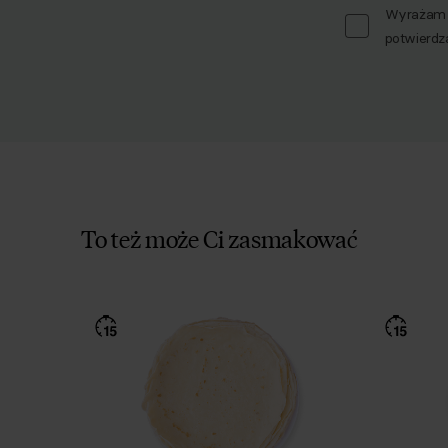
Wyrażam z
potwierdz
To też może Ci zasmakować