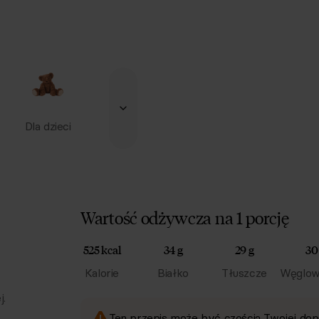
Dla dzieci
Wartość odżywcza na 1 porcję
525 kcal
34 g
29 g
30
Kalorie
Białko
Tłuszcze
Węglow
j.
Ten przepis może być częścią Twojej dop