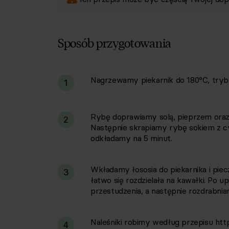
Sposób przygotowania
Nagrzewamy piekarnik do 180°C, tryb 
i
1
Rybę doprawiamy solą, pieprzem ora
2
Następnie skrapiamy rybę sokiem z cyt
odkładamy na 5 minut.
Wkładamy łososia do piekarnika i piec
3
łatwo się rozdzielała na kawałki. Po u
przestudzenia, a następnie rozdrabni
Naleśniki robimy według przepisu htt
4