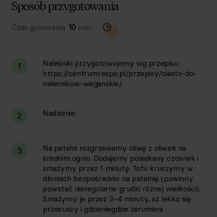
Sposób przygotowania
Czas gotowania:
10
min.
Naleśniki przygotowujemy wg przepisu:
1
https://centrumrespo.pl/przepisy/ciasto-do-
nalesnikow-weganskie/.
Nadzienie:
2
Na patelni rozgrzewamy oliwę z oliwek na
3
średnim ogniu. Dodajemy posiekany czosnek i
smażymy przez 1 minutę. Tofu kruszymy w
dłoniach bezpośrednio na patelnię (powinny
powstać nieregularne grudki różnej wielkości).
Smażymy je przez 3–4 minuty, aż lekko się
przesuszy i gdzieniegdzie zarumieni.