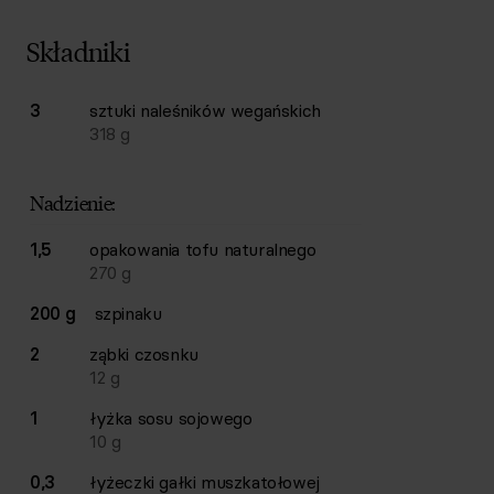
Składniki
Lista składników przepisu z ilościami i wagami
3
sztuki
naleśników wegańskich
Ilość
Składnik
318
g
Nadzienie:
1,5
opakowania
tofu naturalnego
270
g
200 g
szpinaku
2
ząbki
czosnku
12
g
1
łyżka
sosu sojowego
10
g
0,3
łyżeczki
gałki muszkatołowej