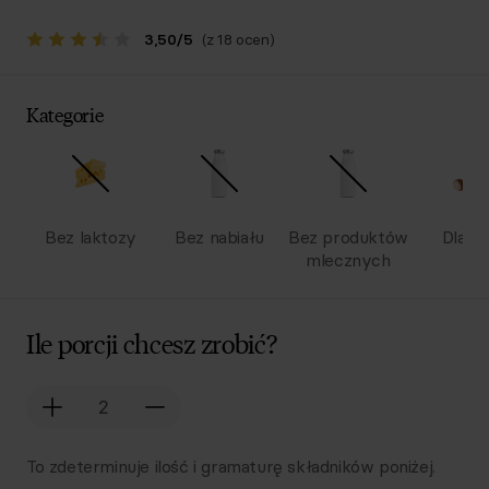
3,50
/
5
(z 18 ocen)
Kategorie
Bez laktozy
Bez nabiału
Bez produktów
Dla dz
mlecznych
Ile porcji chcesz zrobić?
To zdeterminuje ilość i gramaturę składników poniżej.