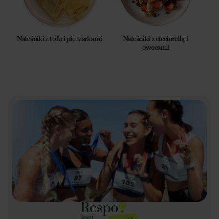
Naleśniki z tofu i pieczarkami
Naleśniki z cieciorellą i
owocami