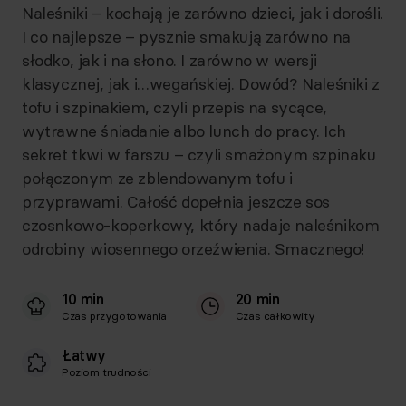
Naleśniki – kochają je zarówno dzieci, jak i dorośli.
I co najlepsze – pysznie smakują zarówno na
słodko, jak i na słono. I zarówno w wersji
klasycznej, jak i…wegańskiej. Dowód? Naleśniki z
tofu i szpinakiem, czyli przepis na sycące,
wytrawne śniadanie albo lunch do pracy. Ich
sekret tkwi w farszu – czyli smażonym szpinaku
połączonym ze zblendowanym tofu i
przyprawami. Całość dopełnia jeszcze sos
czosnkowo-koperkowy, który nadaje naleśnikom
odrobiny wiosennego orzeźwienia. Smacznego!
10 min
20 min
Czas przygotowania
Czas całkowity
Łatwy
Poziom trudności