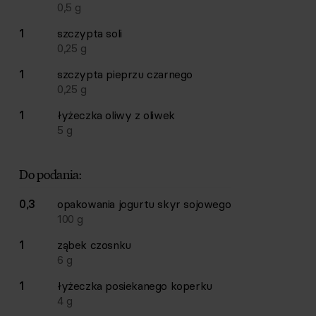
0,5
g
1
szczypta
soli
0,25
g
1
szczypta
pieprzu czarnego
0,25
g
1
łyżeczka
oliwy z oliwek
5
g
Do podania:
0,3
opakowania
jogurtu skyr sojowego
100
g
1
ząbek
czosnku
6
g
1
łyżeczka
posiekanego koperku
4
g