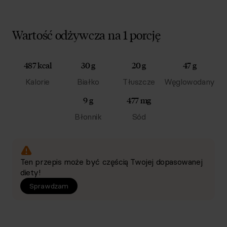
Wartość odżywcza na 1 porcję
487 kcal
30 g
20 g
47 g
Kalorie
Białko
Tłuszcze
Węglowodany
9 g
477 mg
Błonnik
Sód
Ten przepis może być częścią Twojej dopasowanej
diety!
Sprawdzam