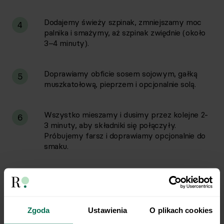
Dodajemy świeży szpinak, zmniejszamy moc
4
palnika i smażymy, aż szpinak zwiędnie (około
3–4 minuty).
Doprawiamy obficie sosem sojowym, gałką
5
muszkatołową, pieprzem i opcjonalnie solą.
Wszystko mieszamy i dusimy przez kolejne 2-
6
3 minuty, aby składniki się połączyły.
Próbujemy farsz i doprawiamy opcjonalnie do
smaku.
W małej miseczce mieszamy: jogurt, posiekany
7
koperek i przeciśnięty przez praskę czosnek.
W razie potrzeby przyprawiamy solą i
pieprzem.
Zgoda
Ustawienia
O plikach cookies