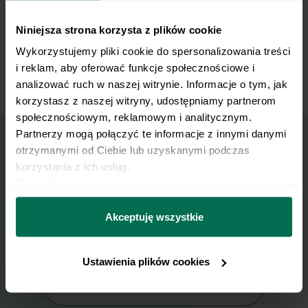
Na każdy naleśnik nakładamy porcję nadzienia
8
Niniejsza strona korzysta z plików cookie
(szpinak z tofu) i składamy go na pół lub
zawijamy w rulon. Naleśniki podajemy z sosem
Wykorzystujemy pliki cookie do spersonalizowania treści 
jogurtowym.
i reklam, aby oferować funkcje społecznościowe i 
analizować ruch w naszej witrynie. Informacje o tym, jak 
korzystasz z naszej witryny, udostępniamy partnerom 
społecznościowym, reklamowym i analitycznym. 
Partnerzy mogą połączyć te informacje z innymi danymi 
otrzymanymi od Ciebie lub uzyskanymi podczas 
Wyślij przepis na e-mail
korzystania z ich usług.
Dowiedz się więcej na temat tego, kim jesteśmy, jak 
można się z nami skontaktować i w jaki sposób 
Nasze najlepsze przepisy, prosto na Twoja
przetwarzamy dane osobowe w ramach 
Polityki 
Akceptuję wszystkie
skrzynkę e-mail.
prywatności.
Ustawienia plików cookies
Zapisz się do naszego Newslettera
Imię