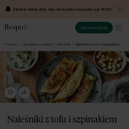
Zamów dietę dziś, aby otrzymać swój plan już
16.08
.*
Sprawdź dietę
Przepisy
Śniadania i kolacje
Naleśniki
Naleśniki z tofu i szpinakiem
Naleśniki z tofu i szpinakiem