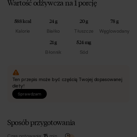
Wartość odżywcza na 1 porcję
588 kcal
24 g
20 g
78 g
Kalorie
Białko
Tłuszcze
Węglowodany
21 g
524 mg
Błonnik
Sód
Ten przepis może być częścią Twojej dopasowanej
diety!
Sprawdzam
Sposób przygotowania
Czas gotowania:
15
min.