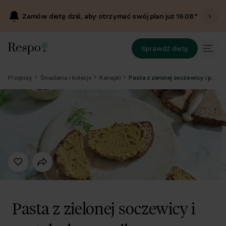
Zamów dietę dziś, aby otrzymać swój plan już
16.08
.*
Sprawdź dietę
Przepisy
Śniadania i kolacje
Kanapki
Pasta z zielonej soczewicy i pestek słonecznika z dodatkiem suszonych pomidorów i czarnuszki
Pasta z zielonej soczewicy i