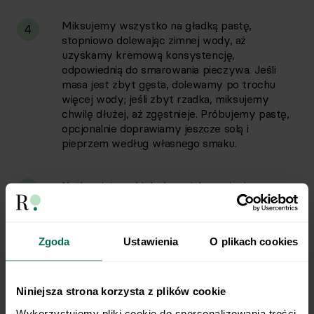
Miksujemy wszystko na gładką pastę,
4
stopniowo dolewając zimnej wody, aż
uzyskamy kremową konsystencję,
odpowiednią do smarowania pieczywa. Jeśli
masa jest zbyt gęsta, dolewamy po trochu
więcej wody; jeśli zbyt rzadka, miksujemy
chwilę dłużej, aż zgęstnieje. Próbujemy pastę,
opcjonalnie doprawiamy jeszcze solą i
pieprzem według własnego smaku.
Natkę pietruszki drobno siekamy i mieszamy
5
łyżką z gotową pastą.
Zgoda
Ustawienia
O plikach cookies
Gotową pastę podajemy z pieczywem.
6
Możemy nią posmarować pieczywo lub zjeść
do chleba.
Niniejsza strona korzysta z plików cookie
Wykorzystujemy pliki cookie do spersonalizowania treści 