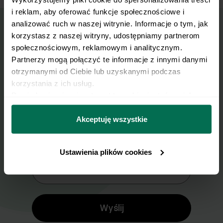
i reklam, aby oferować funkcje społecznościowe i 
analizować ruch w naszej witrynie. Informacje o tym, jak 
korzystasz z naszej witryny, udostępniamy partnerom 
Wyślij przepis na e-mail
społecznościowym, reklamowym i analitycznym. 
Partnerzy mogą połączyć te informacje z innymi danymi 
Nasze najlepsze przepisy, prosto na Twoja
otrzymanymi od Ciebie lub uzyskanymi podczas 
skrzynkę e-mail.
korzystania z ich usług.
Dowiedz się więcej na temat tego, kim jesteśmy, jak 
można się z nami skontaktować i w jaki sposób 
Zapisz się do naszego Newslettera
przetwarzamy dane osobowe w ramach 
Polityki 
Akceptuję wszystkie
prywatności.
Imię
Ustawienia plików cookies
Email
Wyślij