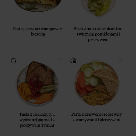
Pasta jajeczno-twarogowa z
Pasta z bobu ze szpinakiem,
focaccią
świeżymi pomidorami i
pieczywem
Pasta z ciecierzycy i
Pasta z czerwonej soczewicy
wędzonej papryki z
z warzywami i pieczywem
pieczywem żytnim