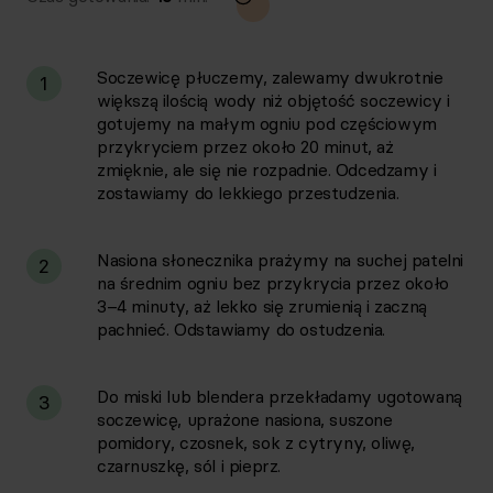
Soczewicę płuczemy, zalewamy dwukrotnie
1
większą ilością wody niż objętość soczewicy i
gotujemy na małym ogniu pod częściowym
przykryciem przez około 20 minut, aż
zmięknie, ale się nie rozpadnie. Odcedzamy i
zostawiamy do lekkiego przestudzenia.
Nasiona słonecznika prażymy na suchej patelni
2
na średnim ogniu bez przykrycia przez około
3–4 minuty, aż lekko się zrumienią i zaczną
pachnieć. Odstawiamy do ostudzenia.
Do miski lub blendera przekładamy ugotowaną
3
soczewicę, uprażone nasiona, suszone
pomidory, czosnek, sok z cytryny, oliwę,
czarnuszkę, sól i pieprz.