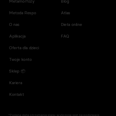
Metamorfozy
Blog
Metoda Respo
Atlas
O nas
Dieta online
Aplikacja
FAQ
Oferta dla dzieci
Twoje konto
Sklep 📦
Kariera
Kontakt
*Podana data otrzymania planu wyliczona jest na podstawie