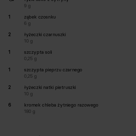
9
g
1
ząbek
czosnku
6
g
2
łyżeczki
czarnuszki
10
g
1
szczypta
soli
0,25
g
1
szczypta
pieprzu czarnego
0,25
g
2
łyżeczki
natki pietruszki
10
g
6
kromek
chleba żytniego razowego
180
g