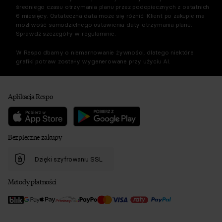
średniego czasu otrzymania planu przez podopiecznych z ostatnich
6 miesięcy. Ostateczna data może się różnić. Klient po zakupie ma
możliwość samodzielnego ustawienia daty otrzymania planu.
Sprawdź szczegóły w regulaminie.
W Respo dbamy o niemarnowanie żywności, dlatego niektóre
grafiki potraw zostały wygenerowane przy użyciu AI.
Aplikacja Respo
Bezpieczne zakupy
Dzięki szyfrowaniu SSL
Metody płatności