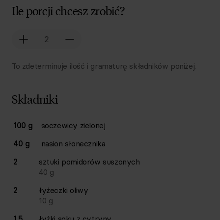
Ile porcji chcesz zrobić?
To zdeterminuje ilość i gramaturę składników poniżej.
Składniki
Lista składników przepisu z ilościami i wagami
100 g
soczewicy zielonej
Ilość
Składnik
40 g
nasion słonecznika
2
sztuki
pomidorów suszonych
40
g
2
łyżeczki
oliwy
10
g
1,5
łyżki
soku z cytryny