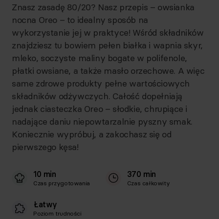
Znasz zasadę 80/20? Nasz przepis – owsianka
nocna Oreo – to idealny sposób na
wykorzystanie jej w praktyce! Wśród składników
znajdziesz tu bowiem pełen białka i wapnia skyr,
mleko, soczyste maliny bogate w polifenole,
płatki owsiane, a także masło orzechowe. A więc
same zdrowe produkty pełne wartościowych
składników odżywczych. Całość dopełniają
jednak ciasteczka Oreo – słodkie, chrupiące i
nadające daniu niepowtarzalnie pyszny smak.
Koniecznie wypróbuj, a zakochasz się od
pierwszego kęsa!
10 min
370 min
Czas przygotowania
Czas całkowity
Łatwy
Poziom trudności