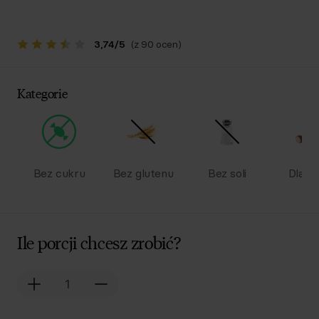
3,74
/
5
(z 90 ocen)
Kategorie
Bez cukru
Bez glutenu
Bez soli
Dla dz
Ile porcji chcesz zrobić?