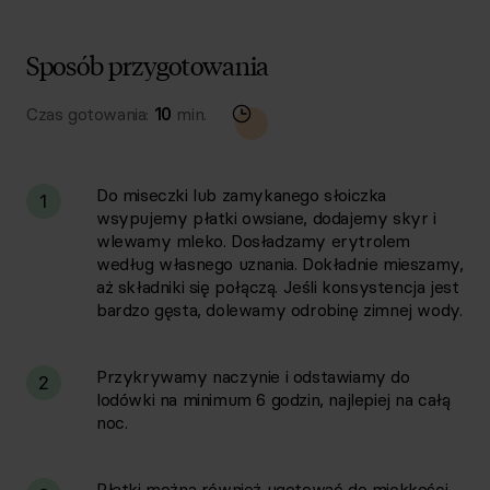
Sposób przygotowania
Czas gotowania:
10
min.
Do miseczki lub zamykanego słoiczka
1
wsypujemy płatki owsiane, dodajemy skyr i
wlewamy mleko. Dosładzamy erytrolem
według własnego uznania. Dokładnie mieszamy,
aż składniki się połączą. Jeśli konsystencja jest
bardzo gęsta, dolewamy odrobinę zimnej wody.
Przykrywamy naczynie i odstawiamy do
2
lodówki na minimum 6 godzin, najlepiej na całą
noc.
Płatki można również ugotować do miękkości