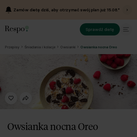
Zamów dietę dziś, aby otrzymać swój plan już
15.08
.*
Sprawdź dietę
Przepisy
Śniadania i kolacje
Owsianki
Owsianka nocna Oreo
Owsianka nocna Oreo