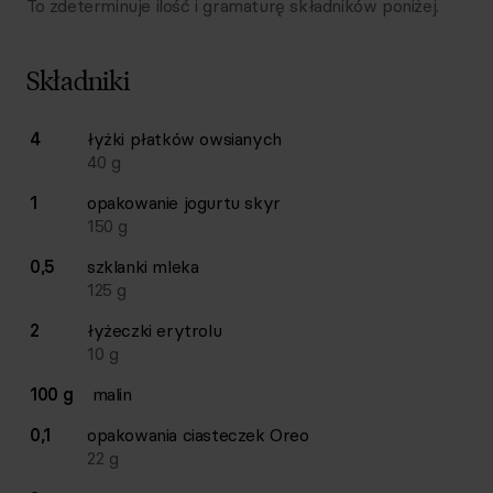
To zdeterminuje ilość i gramaturę składników poniżej.
Składniki
Lista składników przepisu z ilościami i wagami
4
łyżki
płatków owsianych
Ilość
Składnik
40
g
1
opakowanie
jogurtu skyr
150
g
0,5
szklanki
mleka
125
g
2
łyżeczki
erytrolu
10
g
100 g
malin
0,1
opakowania
ciasteczek Oreo
22
g