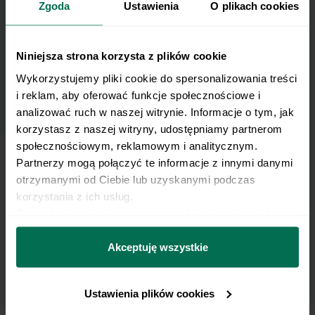
Zapisz się do naszego Newslettera
Zgoda
Ustawienia
O plikach cookies
Imię
Niniejsza strona korzysta z plików cookie
Wykorzystujemy pliki cookie do spersonalizowania treści 
Email
i reklam, aby oferować funkcje społecznościowe i 
analizować ruch w naszej witrynie. Informacje o tym, jak 
korzystasz z naszej witryny, udostępniamy partnerom 
Wyślij
społecznościowym, reklamowym i analitycznym. 
Partnerzy mogą połączyć te informacje z innymi danymi 
otrzymanymi od Ciebie lub uzyskanymi podczas 
Wyrażam zgodę na przetwarzanie moich
korzystania z ich usług.
danych osobowych w celu otrzymywania
Dowiedz się więcej na temat tego, kim jesteśmy, jak 
Newslettera i potwierdzam zapoznanie się z
można się z nami skontaktować i w jaki sposób 
polityką prywatności
.
przetwarzamy dane osobowe w ramach 
Polityki 
Akceptuję wszystkie
prywatności.
Ustawienia plików cookies