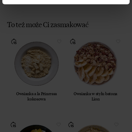
To też może Ci zasmakować
Owsianka a la Princessa
Owsianka w stylu batona
kokosowa
Lion