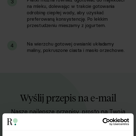
3
na mleku, dolewając w trakcie gotowania
odrobinę ciepłej wody, aby uzyskać
preferowaną konsystencję. Po lekkim
przestudzeniu mieszamy z jogurtem.
Na wierzchu gotowej owsianki układamy
4
maliny, pokruszone ciasta i masło orzechowe.
Wyślij przepis na e-mail
Nasze najlepsze przepisy, prosto na Twoja
skrzynkę e-mail.