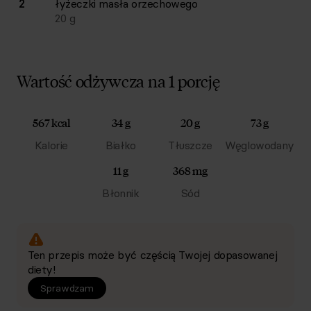
2
łyżeczki
masła orzechowego
20
g
Wartość odżywcza na 1 porcję
567 kcal
34 g
20 g
73 g
Kalorie
Białko
Tłuszcze
Węglowodany
11 g
368 mg
Błonnik
Sód
Ten przepis może być częścią Twojej dopasowanej
diety!
Sprawdzam