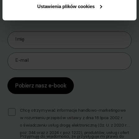
Ustawienia plików cookies
Pobierz zestaw 10 najskuteczniejszych ćwiczeń na
brzuch.
Zapisz się do Newslettera
Imię
E-mail
Pobierz nasz e-book
Chcę otrzymywać informacje handlowo-marketingowe
w rozumieniu przepisów ustawy z dnia 18 lipca 2002 r.
o świadczeniu usług drogą elektroniczną (Dz. U. z 2020 r.
poz. 344 oraz z 2024 r. poz. 1222), produktów, usług i ofert
Przyjmuję do wiadomości, że przysługuje mi prawo do