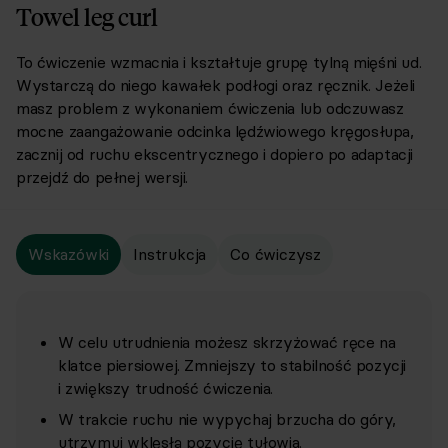
Towel leg curl
To ćwiczenie wzmacnia i kształtuje grupę tylną mięśni ud.
Wystarczą do niego kawałek podłogi oraz ręcznik. Jeżeli
masz problem z wykonaniem ćwiczenia lub odczuwasz
mocne zaangażowanie odcinka lędźwiowego kręgosłupa,
zacznij od ruchu ekscentrycznego i dopiero po adaptacji
przejdź do pełnej wersji.
Wskazówki
Instrukcja
Co ćwiczysz
W celu utrudnienia możesz skrzyżować ręce na
klatce piersiowej. Zmniejszy to stabilność pozycji
i zwiększy trudność ćwiczenia.
W trakcie ruchu nie wypychaj brzucha do góry,
utrzymuj wklęsłą pozycję tułowia.