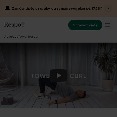
Zamów dietę dziś, aby otrzymać swój plan już
17.08
.*
Sprawdź dietę
Atlas
Uda
Towel leg curl
Odtwórz