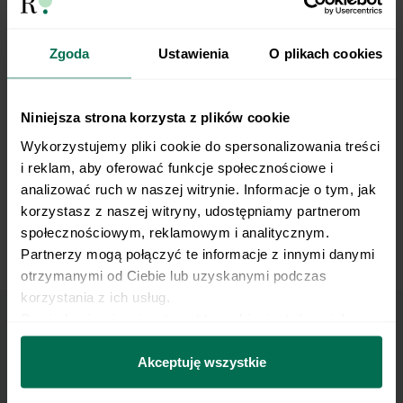
Pike Leg Extension with Power Band
Zgoda
Ustawienia
O plikach cookies
Niniejsza strona korzysta z plików cookie
Wykorzystujemy pliki cookie do spersonalizowania treści 
i reklam, aby oferować funkcje społecznościowe i 
analizować ruch w naszej witrynie. Informacje o tym, jak 
korzystasz z naszej witryny, udostępniamy partnerom 
społecznościowym, reklamowym i analitycznym. 
Partnerzy mogą połączyć te informacje z innymi danymi 
Reverse Nordic Curl
otrzymanymi od Ciebie lub uzyskanymi podczas 
korzystania z ich usług.
Dowiedz się więcej na temat tego, kim jesteśmy, jak 
można się z nami skontaktować i w jaki sposób 
Marzy Ci się osiągnięcie
przetwarzamy dane osobowe w ramach 
Polityki 
Akceptuję wszystkie
prywatności.
płaskiego brzucha?