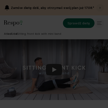
Zamów dietę dziś, aby otrzymać swój plan już
17.08
.*
Sprawdź dietę
Atlas
Uda
Sitting front kick with mini band
Odtwórz