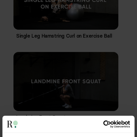
Single Leg Hamstring Curl on Exercise Ball
Landmine Front Squat