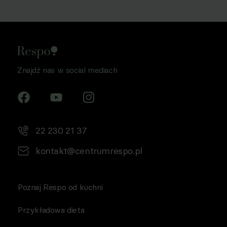
osobowych w celu prowadzenia marketingu
bezpośredniego drogą elektroniczną, zgodnie z art. 6 ust.
1 lit a RODO, a także komunikację/przesyłanie informacji
handlowych drogą elektroniczną, zgodnie z art. 398
ustawy Prawo komunikacji elektronicznej z dnia 12 lipca
2024 r. (Dz. U. 2024 poz. 1221) w celu prowadzenia
Znajdź nas w social mediach
marketingu bezpośredniego drogą elektroniczną za
pośrednictwem wiadomości e‑mail, przez
Współadministratorów (Respo Wrzosek Witkowski SK,
Respo Wydawnictwo S.C. oraz RespoMed sp.z o.o, TEKA
TRADE sp. z o.o.)
22 230 21 37
kontakt@centrumrespo.pl
Poznaj Respo od kuchni
Przykładowa dieta