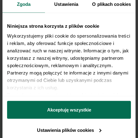
Zgoda
Ustawienia
O plikach cookies
Niniejsza strona korzysta z plików cookie
Wykorzystujemy pliki cookie do spersonalizowania treści 
i reklam, aby oferować funkcje społecznościowe i 
analizować ruch w naszej witrynie. Informacje o tym, jak 
korzystasz z naszej witryny, udostępniamy partnerom 
TRX Inverted Lunge
społecznościowym, reklamowym i analitycznym. 
Partnerzy mogą połączyć te informacje z innymi danymi 
otrzymanymi od Ciebie lub uzyskanymi podczas 
korzystania z ich usług.
Marzy Ci się osiągnięcie
Dowiedz się więcej na temat tego, kim jesteśmy, jak 
można się z nami skontaktować i w jaki sposób 
płaskiego brzucha?
przetwarzamy dane osobowe w ramach 
Polityki 
Akceptuję wszystkie
prywatności.
Pobierz zestaw 10 najskuteczniejszych ćwiczeń na
brzuch.
Ustawienia plików cookies