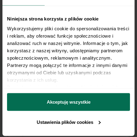
Niniejsza strona korzysta z plików cookie
Wykorzystujemy pliki cookie do spersonalizowania treści 
i reklam, aby oferować funkcje społecznościowe i 
analizować ruch w naszej witrynie. Informacje o tym, jak 
Hamstring Curl on Exercise Ball
korzystasz z naszej witryny, udostępniamy partnerom 
społecznościowym, reklamowym i analitycznym. 
Partnerzy mogą połączyć te informacje z innymi danymi 
otrzymanymi od Ciebie lub uzyskanymi podczas 
Marzy Ci się osiągnięcie
korzystania z ich usług.
Dowiedz się więcej na temat tego, kim jesteśmy, jak 
płaskiego brzucha?
można się z nami skontaktować i w jaki sposób 
przetwarzamy dane osobowe w ramach 
Polityki 
Akceptuję wszystkie
Pobierz zestaw 10 najskuteczniejszych ćwiczeń na
prywatności.
brzuch.
Ustawienia plików cookies
Zapisz się do Newslettera
Imię