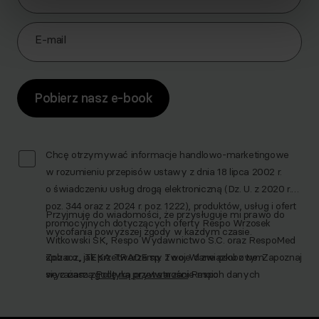
E-mail
Pobierz nasz e-book
Chcę otrzymywać informacje handlowo-marketingowe
w rozumieniu przepisów ustawy z dnia 18 lipca 2002 r.
o świadczeniu usług drogą elektroniczną (Dz. U. z 2020 r.
poz. 344 oraz z 2024 r. poz. 1222), produktów, usług i ofert
Przyjmuję do wiadomości, że przysługuje mi prawo do
promocyjnych dotyczących oferty Respo Wrzosek
wycofania powyższej zgody w każdym czasie.
Witkowski SK, Respo Wydawnictwo S.C. oraz RespoMed
sp.z o.o., TEKA TRADE sp. z o.o. W związku z tym
Zobacz, jak przetwarzamy Twoje dane osobowe. Zapoznaj
wyrażam zgodę na przetwarzanie moich danych
się z naszą
Polityką prywatności
Respo
osobowych w celu prowadzenia marketingu
bezpośredniego drogą elektroniczną, zgodnie z art. 6 ust.