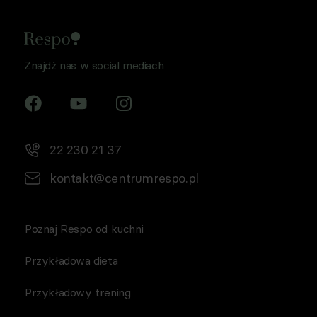
1 lit a RODO, a także komunikację/przesyłanie informacji
handlowych drogą elektroniczną, zgodnie z art. 398
ustawy Prawo komunikacji elektronicznej z dnia 12 lipca
2024 r. (Dz. U. 2024 poz. 1221) w celu prowadzenia
Znajdź nas w social mediach
marketingu bezpośredniego drogą elektroniczną za
pośrednictwem wiadomości e‑mail, przez
Współadministratorów (Respo Wrzosek Witkowski SK,
Respo Wydawnictwo S.C. oraz RespoMed sp.z o.o, TEKA
TRADE sp. z o.o.)
22 230 21 37
kontakt@centrumrespo.pl
Poznaj Respo od kuchni
Przykładowa dieta
Przykładowy trening