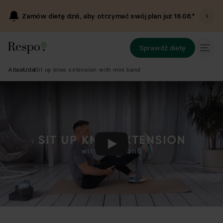
Zamów dietę dziś, aby otrzymać swój plan już
16.08
.*
Sprawdź dietę
Atlas
Uda
Sit up knee extension with mini band
Odtwórz