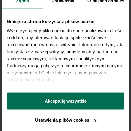
Zgoda
Ustawienia
O plikach cookies
Niniejsza strona korzysta z plików cookie
Wykorzystujemy pliki cookie do spersonalizowania treści 
i reklam, aby oferować funkcje społecznościowe i 
analizować ruch w naszej witrynie. Informacje o tym, jak 
korzystasz z naszej witryny, udostępniamy partnerom 
Single Leg Hamstring Curl on Exercise Ball
społecznościowym, reklamowym i analitycznym. 
Partnerzy mogą połączyć te informacje z innymi danymi 
otrzymanymi od Ciebie lub uzyskanymi podczas 
Marzy Ci się osiągnięcie
korzystania z ich usług.
Dowiedz się więcej na temat tego, kim jesteśmy, jak 
płaskiego brzucha?
można się z nami skontaktować i w jaki sposób 
przetwarzamy dane osobowe w ramach 
Polityki 
Akceptuję wszystkie
Pobierz zestaw 10 najskuteczniejszych ćwiczeń na
prywatności.
brzuch.
Ustawienia plików cookies
Zapisz się do Newslettera