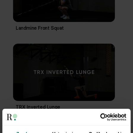
Landmine Front Squat
TRX Inverted Lunge