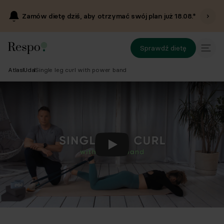
Zamów dietę dziś, aby otrzymać swój plan już
18.08
.*
Sprawdź dietę
Atlas
Uda
Single leg curl with power band
Odtwórz