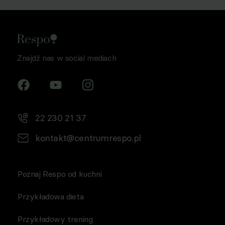
bezpośredniego drogą elektroniczną, zgodnie z art. 6 ust.
1 lit a RODO, a także komunikację/przesyłanie informacji
handlowych drogą elektroniczną, zgodnie z art. 398
ustawy Prawo komunikacji elektronicznej z dnia 12 lipca
2024 r. (Dz. U. 2024 poz. 1221) w celu prowadzenia
Znajdź nas w social mediach
marketingu bezpośredniego drogą elektroniczną za
pośrednictwem wiadomości e‑mail, przez
Współadministratorów (Respo Wrzosek Witkowski SK,
Respo Wydawnictwo S.C. oraz RespoMed sp.z o.o, TEKA
TRADE sp. z o.o.)
22 230 21 37
kontakt@centrumrespo.pl
Poznaj Respo od kuchni
Przykładowa dieta
Przykładowy trening