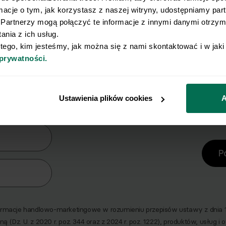
rmacje o tym, jak korzystasz z naszej witryny, udostępniamy pa
Partnerzy mogą połączyć te informacje z innymi danymi otrzyma
nia z ich usług.
 tego, kim jesteśmy, jak można się z nami skontaktować i w jak
 prywatności.
y Ci się osiągnięcie płaskiego brz
erz zestaw 10 najskuteczniejszych ćwiczeń na br
Ustawienia plików cookies
A
era
P
macje handlowo-marketingowe w rozumieniu przepisów ustawy z dnia 18 
ną (Dz. U. z 2020 r. poz. 344 oraz z 2024 r. poz. 1222), produktów, usług i