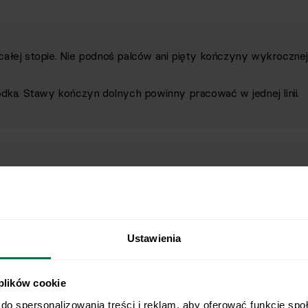
całej stopie. Nie podnoś palców ani pięty kończyny wykrocznej
odka. Stawy kończyn dolnych powinny pracować w jednej linii.
Ustawienia
 plików cookie
do spersonalizowania treści i reklam, aby oferować funkcje spo