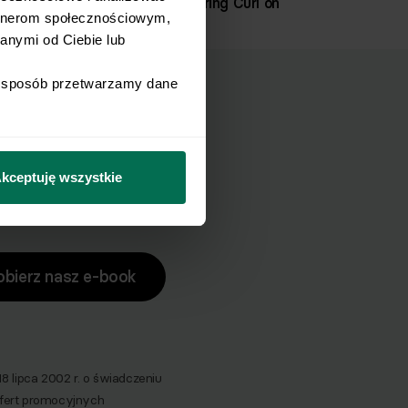
Single Leg Hamstring Curl on
rtnerom społecznościowym, 
Exercise Ball
nymi od Ciebie lub 
i sposób przetwarzamy dane 
ucha?
zuch.
kceptuję wszystkie
obierz nasz e-book
lipca 2002 r. o świadczeniu
 ofert promocyjnych