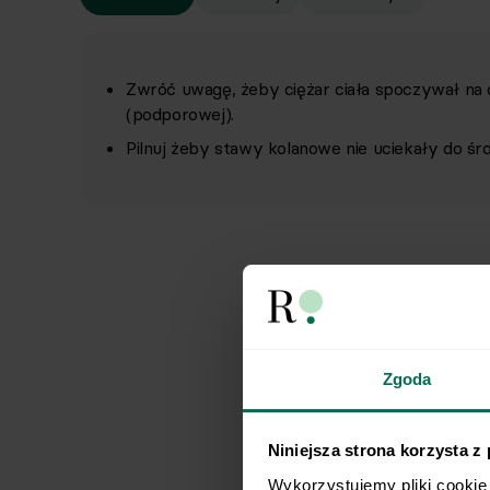
Zwróć uwagę, żeby ciężar ciała spoczywał na 
(podporowej).
Pilnuj żeby stawy kolanowe nie uciekały do śr
Zgoda
Niniejsza strona korzysta z
Wykorzystujemy pliki cookie 