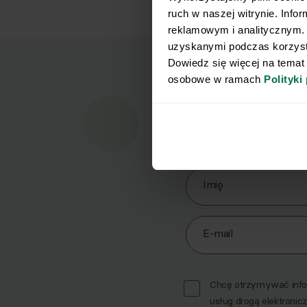
ruch w naszej witrynie. Info
reklamowym i analitycznym. 
uzyskanymi podczas korzysta
Dowiedz się więcej na temat
osobowe w ramach 
Polityki
Marz
Pobi
Zapisz się do Newslett
Imię
E-mail
Chcę otrzymywać infor
usług drogą elektronicz