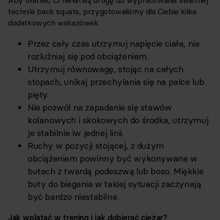
Aby ułatwić Ci niełatwą drogę do wypracowania świetnej
techniki back squats, przygotowaliśmy dla Ciebie kilka
dodatkowych wskazówek.
Przez cały czas utrzymuj napięcie ciała, nie
rozluźniaj się pod obciążeniem.
Utrzymuj równowagę, stojąc na całych
stopach, unikaj przechylania się na palce lub
pięty.
Nie pozwól na zapadanie się stawów
kolanowych i skokowych do środka, utrzymuj
je stabilnie iw jednej linii.
Ruchy w pozycji stojącej, z dużym
obciążeniem powinny być wykonywane w
butach z twardą podeszwą lub boso. Miękkie
buty do biegania w takiej sytuacji zaczynają
być bardzo niestabilne.
Jak wplatać w trening i jak dobierać ciężar?