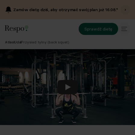
Zamów dietę dziś, aby otrzymać swój plan już
16.08
.*
Sprawdź dietę
Atlas
Uda
Przysiad tylny (back squat)
Odtwórz