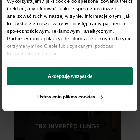
Wykorzystujemy pliki cookie do spersonalizowania treści 
i reklam, aby oferować funkcje społecznościowe i 
analizować ruch w naszej witrynie. Informacje o tym, jak 
korzystasz z naszej witryny, udostępniamy partnerom 
społecznościowym, reklamowym i analitycznym. 
Partnerzy mogą połączyć te informacje z innymi danymi 
otrzymanymi od Ciebie lub uzyskanymi podczas 
korzystania z ich usług.
Dowiedz się więcej na temat tego, kim jesteśmy, jak 
można się z nami skontaktować i w jaki sposób 
przetwarzamy dane osobowe w ramach 
Polityki 
Akceptuję wszystkie
Reverse Nordic Curl
prywatności.
Ustawienia plików cookies