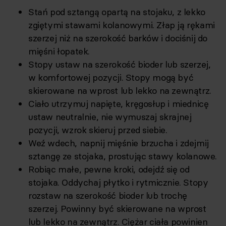
Stań pod sztangą opartą na stojaku, z lekko
zgiętymi stawami kolanowymi. Złap ją rękami
szerzej niż na szerokość barków i dociśnij do
mięśni łopatek.
Stopy ustaw na szerokość bioder lub szerzej,
w komfortowej pozycji. Stopy mogą być
skierowane na wprost lub lekko na zewnątrz.
Ciało utrzymuj napięte, kręgosłup i miednicę
ustaw neutralnie, nie wymuszaj skrajnej
pozycji, wzrok skieruj przed siebie.
Weź wdech, napnij mięśnie brzucha i zdejmij
sztangę ze stojaka, prostując stawy kolanowe.
Robiąc małe, pewne kroki, odejdź się od
stojaka. Oddychaj płytko i rytmicznie. Stopy
rozstaw na szerokość bioder lub trochę
szerzej. Powinny być skierowane na wprost
lub lekko na zewnątrz. Ciężar ciała powinien