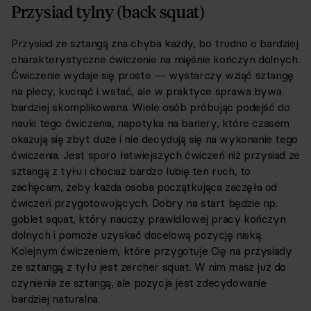
Przysiad tylny (back squat)
Przysiad ze sztangą zna chyba każdy, bo trudno o bardziej
charakterystyczne ćwiczenie na mięśnie kończyn dolnych.
Ćwiczenie wydaje się proste — wystarczy wziąć sztangę
na plecy, kucnąć i wstać, ale w praktyce sprawa bywa
bardziej skomplikowana. Wiele osób próbując podejść do
nauki tego ćwiczenia, napotyka na bariery, które czasem
okazują się zbyt duże i nie decydują się na wykonanie tego
ćwiczenia. Jest sporo łatwiejszych ćwiczeń niż przysiad ze
sztangą z tyłu i chociaż bardzo lubię ten ruch, to
zachęcam, żeby każda osoba początkująca zaczęła od
ćwiczeń przygotowujących. Dobry na start będzie np.
goblet squat, który nauczy prawidłowej pracy kończyn
dolnych i pomoże uzyskać docelową pozycję niską.
Kolejnym ćwiczeniem, które przygotuje Cię na przysiady
ze sztangą z tyłu jest zercher squat. W nim masz już do
czynienia ze sztangą, ale pozycja jest zdecydowanie
bardziej naturalna.