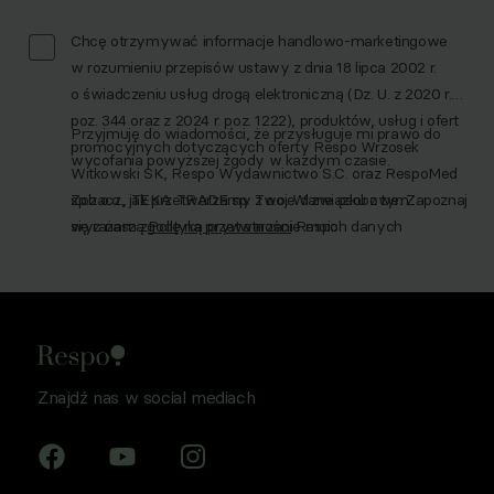
Chcę otrzymywać informacje handlowo-marketingowe
w rozumieniu przepisów ustawy z dnia 18 lipca 2002 r.
o świadczeniu usług drogą elektroniczną (Dz. U. z 2020 r.
poz. 344 oraz z 2024 r. poz. 1222), produktów, usług i ofert
Przyjmuję do wiadomości, że przysługuje mi prawo do
promocyjnych dotyczących oferty Respo Wrzosek
wycofania powyższej zgody w każdym czasie.
Witkowski SK, Respo Wydawnictwo S.C. oraz RespoMed
sp.z o.o., TEKA TRADE sp. z o.o. W związku z tym
Zobacz, jak przetwarzamy Twoje dane osobowe. Zapoznaj
wyrażam zgodę na przetwarzanie moich danych
się z naszą
Polityką prywatności
Respo
osobowych w celu prowadzenia marketingu
bezpośredniego drogą elektroniczną, zgodnie z art. 6 ust.
1 lit a RODO, a także komunikację/przesyłanie informacji
handlowych drogą elektroniczną, zgodnie z art. 398
ustawy Prawo komunikacji elektronicznej z dnia 12 lipca
2024 r. (Dz. U. 2024 poz. 1221) w celu prowadzenia
Znajdź nas w social mediach
marketingu bezpośredniego drogą elektroniczną za
pośrednictwem wiadomości e‑mail, przez
Współadministratorów (Respo Wrzosek Witkowski SK,
Respo Wydawnictwo S.C. oraz RespoMed sp.z o.o, TEKA