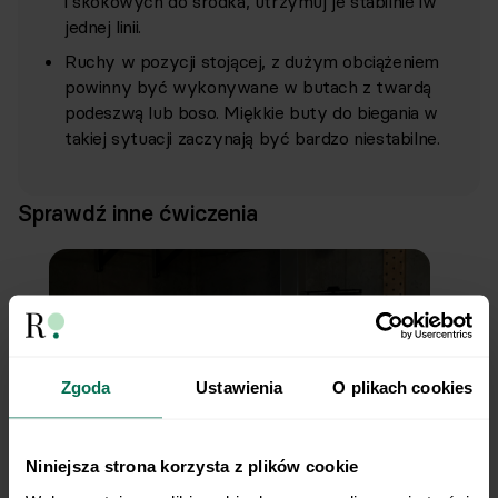
i skokowych do środka, utrzymuj je stabilnie iw
jednej linii.
Ruchy w pozycji stojącej, z dużym obciążeniem
powinny być wykonywane w butach z twardą
podeszwą lub boso. Miękkie buty do biegania w
takiej sytuacji zaczynają być bardzo niestabilne.
Sprawdź inne ćwiczenia
Zgoda
Ustawienia
O plikach cookies
Niniejsza strona korzysta z plików cookie
Single Leg Hamstring Curl on Exercise Ball