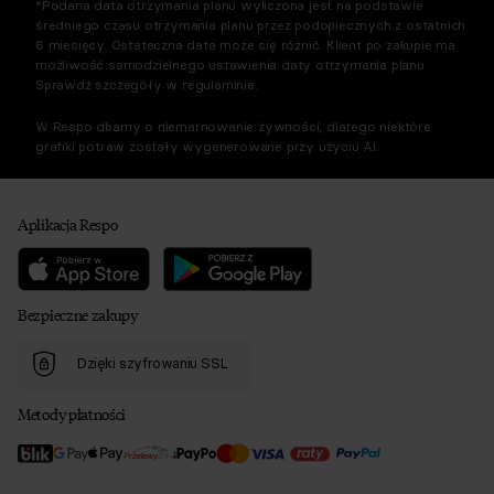
*Podana data otrzymania planu wyliczona jest na podstawie
średniego czasu otrzymania planu przez podopiecznych z ostatnich
6 miesięcy. Ostateczna data może się różnić. Klient po zakupie ma
możliwość samodzielnego ustawienia daty otrzymania planu.
Sprawdź szczegóły w regulaminie.
W Respo dbamy o niemarnowanie żywności, dlatego niektóre
grafiki potraw zostały wygenerowane przy użyciu AI.
Aplikacja Respo
Bezpieczne zakupy
Dzięki szyfrowaniu SSL
Metody płatności