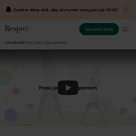
Zamów dietę dziś, aby otrzymać swój plan już
18.08
.*
Sprawdź dietę
Atlas
Barki
Press jack z obciążeniem
Odtwórz