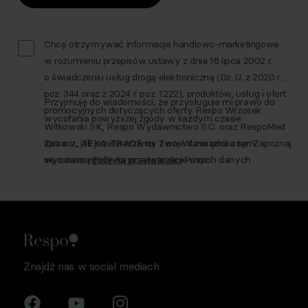
Chcę otrzymywać informacje handlowo-marketingowe
w rozumieniu przepisów ustawy z dnia 18 lipca 2002 r.
o świadczeniu usług drogą elektroniczną (Dz. U. z 2020 r.
poz. 344 oraz z 2024 r. poz. 1222), produktów, usług i ofert
Przyjmuję do wiadomości, że przysługuje mi prawo do
promocyjnych dotyczących oferty Respo Wrzosek
wycofania powyższej zgody w każdym czasie.
Witkowski SK, Respo Wydawnictwo S.C. oraz RespoMed
sp.z o.o., TEKA TRADE sp. z o.o. W związku z tym
Zobacz, jak przetwarzamy Twoje dane osobowe. Zapoznaj
wyrażam zgodę na przetwarzanie moich danych
się z naszą
Polityką prywatności
Respo
osobowych w celu prowadzenia marketingu
bezpośredniego drogą elektroniczną, zgodnie z art. 6 ust.
1 lit a RODO, a także komunikację/przesyłanie informacji
handlowych drogą elektroniczną, zgodnie z art. 398
ustawy Prawo komunikacji elektronicznej z dnia 12 lipca
2024 r. (Dz. U. 2024 poz. 1221) w celu prowadzenia
Znajdź nas w social mediach
marketingu bezpośredniego drogą elektroniczną za
pośrednictwem wiadomości e‑mail, przez
Współadministratorów (Respo Wrzosek Witkowski SK,