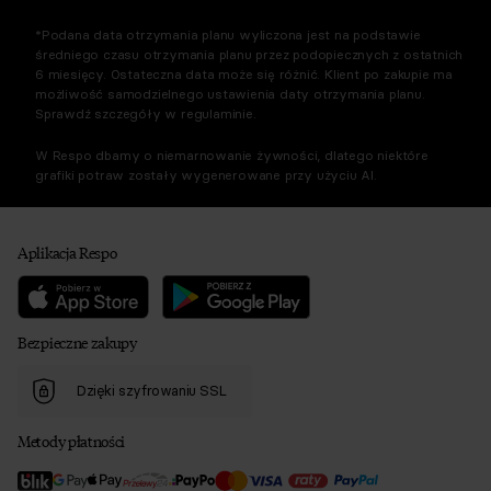
*Podana data otrzymania planu wyliczona jest na podstawie
średniego czasu otrzymania planu przez podopiecznych z ostatnich
6 miesięcy. Ostateczna data może się różnić. Klient po zakupie ma
możliwość samodzielnego ustawienia daty otrzymania planu.
Sprawdź szczegóły w regulaminie.
W Respo dbamy o niemarnowanie żywności, dlatego niektóre
grafiki potraw zostały wygenerowane przy użyciu AI.
Aplikacja Respo
Bezpieczne zakupy
Dzięki szyfrowaniu SSL
Metody płatności