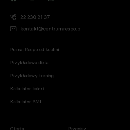
Respo Wydawnictwo S.C. oraz RespoMed sp.z o.o, TEKA
TRADE sp. z o.o.)
22 230 21 37
kontakt@centrumrespo.pl
Poznaj Respo od kuchni
Przykładowa dieta
Przykładowy trening
Kalkulator kalorii
Kalkulator BMI
Oferta
Przepisy