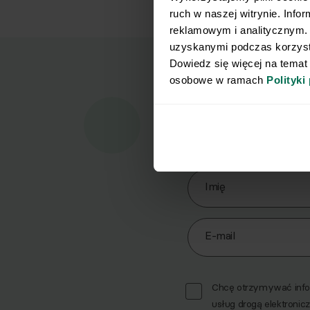
ruch w naszej witrynie. Info
reklamowym i analitycznym. 
uzyskanymi podczas korzysta
Dowiedz się więcej na temat
osobowe w ramach 
Polityki
Marz
Pobi
Zapisz się do Newslett
Imię
E-mail
Chcę otrzymywać infor
usług drogą elektronicz