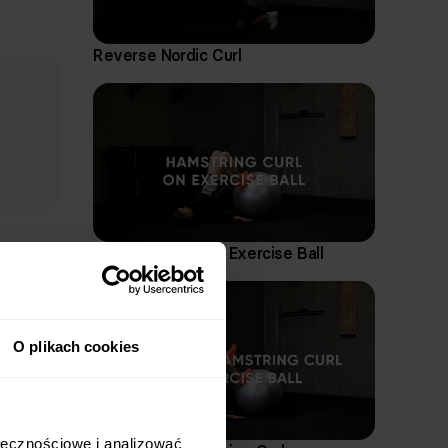
Reverse Nordic Curl
Pozycja wyjściowa
Załóż gumę mini band na uda, nad stawami kola
Stań ze stopami rozstawionymi na szerokość ra
delikatnie na zewnątrz.
Ręce złącz przed klatką piersiową. Zachowaj na
Hamstring Curl on Exercise Ball
Ruch
Wykonaj wdech, napnij mięśnie brzucha i zejdź d
utrzymuj napiętą gumę mini band.
O plikach cookies
Zachowaj stabilną pozycję, pilnuj tego, by staw
stopach.
Po osiągnięciu docelowego zakresu ruchu wraz 
stawy biodrowe i kolanowe.
łecznościowe i analizować 