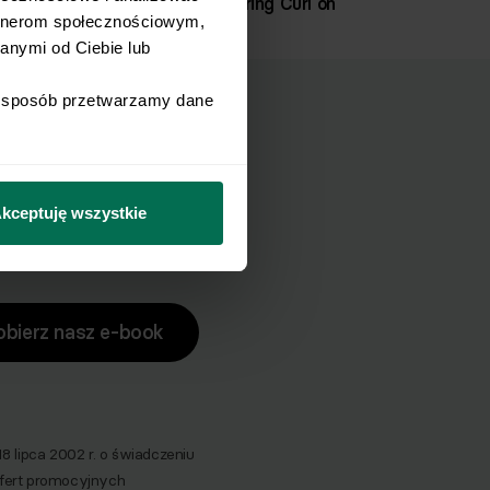
Single Leg Hamstring Curl on
rtnerom społecznościowym, 
Exercise Ball
nymi od Ciebie lub 
i sposób przetwarzamy dane 
ucha?
zuch.
kceptuję wszystkie
obierz nasz e-book
lipca 2002 r. o świadczeniu
 ofert promocyjnych