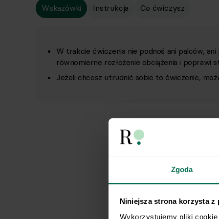
Wskazówki
Instrukcja
Co ćwiczysz
W trakcie ćwiczenia nie podnoś ani palców, ani
równomierne rozłożenie obciążenia i poprawi st
Jeżeli chcesz utrudnić sobie to ćwiczenie, moż
Zgoda
Niniejsza strona korzysta z
Wykorzystujemy pliki cookie 