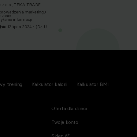
p.z o.o., TEKA TRADE
 prowadzenia marketingu
zasie.
yłanie informacji
a 12 lipca 2024 r. (Dz. U.
po
nictwem wiadomości e‑mail,
spoMed sp.z o.o, TEKA
wy trening
Kalkulator kalorii
Kalkulator BMI
Oferta dla dzieci
Twoje konto
Sklep 📦