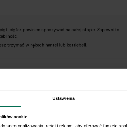
 pięt, ciężar powinien spoczywać na całej stopie. Zapewni to
abilność.
esz trzymać w rękach hantel lub kettlebell.
Ustawienia
 plików cookie
do spersonalizowania treści i reklam, aby oferować funkcje spo