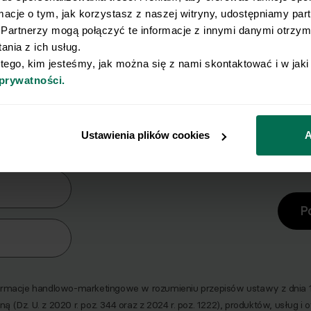
rmacje o tym, jak korzystasz z naszej witryny, udostępniamy pa
Partnerzy mogą połączyć te informacje z innymi danymi otrzyma
nia z ich usług.
 tego, kim jesteśmy, jak można się z nami skontaktować i w jak
 prywatności.
y Ci się osiągnięcie płaskiego brz
erz zestaw 10 najskuteczniejszych ćwiczeń na br
Ustawienia plików cookies
A
era
P
macje handlowo-marketingowe w rozumieniu przepisów ustawy z dnia 18 
ną (Dz. U. z 2020 r. poz. 344 oraz z 2024 r. poz. 1222), produktów, usług i