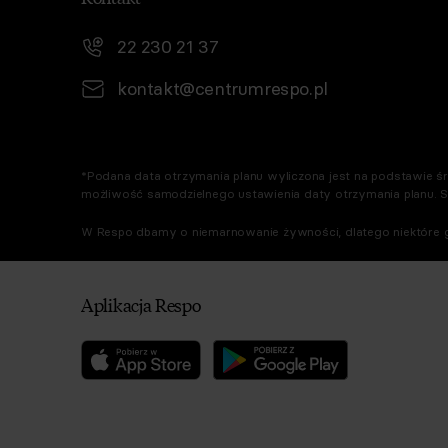
22 230 21 37
kontakt@centrumrespo.pl
*Podana data otrzymania planu wyliczona jest na podstawie śre
możliwość samodzielnego ustawienia daty otrzymania planu. 
W Respo dbamy o niemarnowanie żywności, dlatego niektóre g
Aplikacja Respo