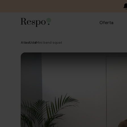
Oferta
Atlas
Uda
Mini band squat