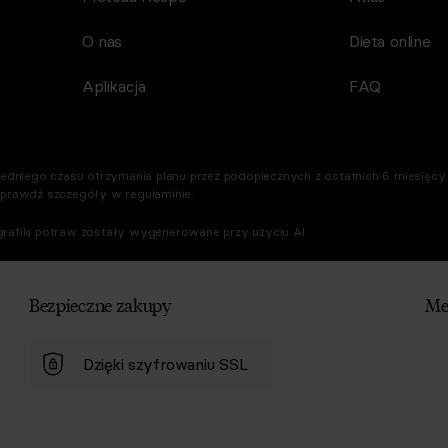
O nas
Dieta online
Aplikacja
FAQ
dniego czasu otrzymania planu przez podopiecznych z ostatnich 6 miesięcy. 
Sprawdź szczegóły w regulaminie.
rafiki potraw zostały wygenerowane przy użyciu AI.
Bezpieczne zakupy
Me
Dzięki szyfrowaniu SSL