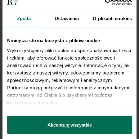
TRX Inverted Row 2
Zgoda
Ustawienia
O plikach cookies
Niniejsza strona korzysta z plików cookie
Wykorzystujemy pliki cookie do spersonalizowania treści 
i reklam, aby oferować funkcje społecznościowe i 
analizować ruch w naszej witrynie. Informacje o tym, jak 
korzystasz z naszej witryny, udostępniamy partnerom 
społecznościowym, reklamowym i analitycznym. 
Partnerzy mogą połączyć te informacje z innymi danymi 
Incline Bench Chest Supported Barbell Curl
otrzymanymi od Ciebie lub uzyskanymi podczas 
korzystania z ich usług.
Dowiedz się więcej na temat tego, kim jesteśmy, jak 
można się z nami skontaktować i w jaki sposób 
Marzy Ci się osiągnięcie
przetwarzamy dane osobowe w ramach 
Polityki 
Akceptuję wszystkie
prywatności.
płaskiego brzucha?