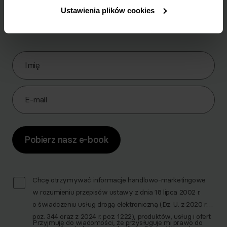
Ustawienia plików cookies
Pobierz zestaw 10 najskuteczniejszych ćwiczeń na
brzuch.
Zapisz się do Newslettera
Imię
E-mail
Pobierz nasz e-book
Chcę otrzymywać informacje handlowo-marketingowe
w rozumieniu przepisów ustawy z dnia 18 lipca 2002 r.
o świadczeniu usług drogą elektroniczną (Dz. U. z 2020 r.
poz. 344 oraz z 2024 r. poz. 1222), produktów, usług i ofert
Przyjmuję do wiadomości, że przysługuje mi prawo do