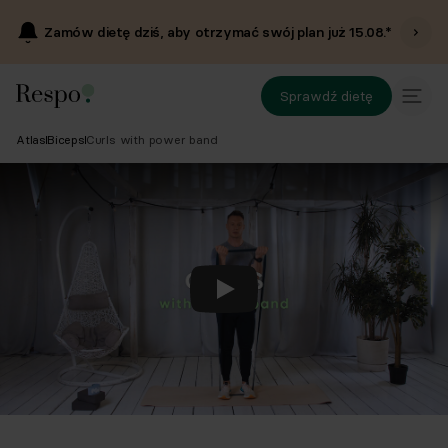
Zamów dietę dziś, aby otrzymać swój plan już
15.08
.*
Sprawdź dietę
Atlas
Biceps
Curls with power band
Odtwórz