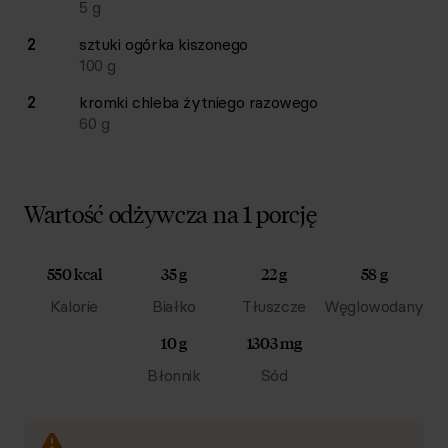
5
g
2
sztuki
ogórka kiszonego
100
g
2
kromki
chleba żytniego razowego
60
g
Wartość odżywcza na 1 porcję
550 kcal
35 g
22 g
58 g
Kalorie
Białko
Tłuszcze
Węglowodany
10 g
1303 mg
Błonnik
Sód