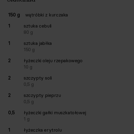
Lista składników przepisu z ilościami i wagami
150 g
wątróbki z kurczaka
Ilość
Składnik
1
sztuka
cebuli
80
g
1
sztuka
jabłka
150
g
2
łyżeczki
oleju rzepakowego
10
g
2
szczypty
soli
0,5
g
2
szczypty
pieprzu
0,5
g
0,5
łyżeczki
gałki muszkatołowej
1
g
1
łyżeczka
erytrolu