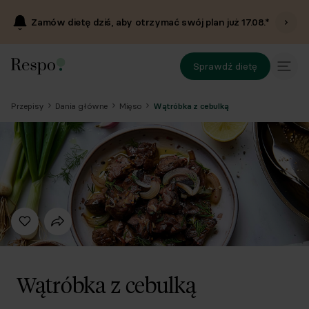
Zamów dietę dziś, aby otrzymać swój plan już
17.08
.*
Sprawdź dietę
Przepisy
Dania główne
Mięso
Wątróbka z cebulką
Wątróbka z cebulką