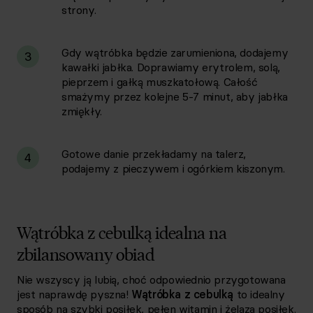
strony.
Gdy wątróbka będzie zarumieniona, dodajemy
3
kawałki jabłka. Doprawiamy erytrolem, solą,
pieprzem i gałką muszkatołową. Całość
smażymy przez kolejne 5-7 minut, aby jabłka
zmiękły.
Gotowe danie przekładamy na talerz,
4
podajemy z pieczywem i ogórkiem kiszonym.
Wątróbka z cebulką idealna na
zbilansowany obiad
Nie wszyscy ją lubią, choć odpowiednio przygotowana
jest naprawdę pyszna!
Wątróbka z cebulką
to idealny
sposób na szybki posiłek, pełen witamin i żelaza posiłek.