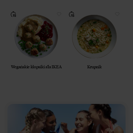
Wegańskie klopsiki a’la IKEA
Krupnik