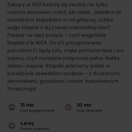
Zakupy w IKEI kończą się zwykle nie tylko
nowym zestawem mebli, ale także…obiadem ze
szwedzkimi klopsikami w roli głównej. Lubisz
wege klopsiki z tej znanej meblarskiej sieci?
Postaw na nasz przepis – czyli wegańskie
klopsiki a’la IKEA. Do ich przygotowania
potrzebne Ci będą tofu, mąka pełnoziarnista i sos
sojowy, czyli wyraziste połączenie pełne białka,
żelaza i wapnia. Klopsiki polecamy podać w
prawdziwie szwedzkim wydaniu – z tłuczonymi
ziemniakami, groszkiem i sosem żurawinowym.
Smacznego!
15 min
30 min
Czas przygotowania
Czas całkowity
Łatwy
Poziom trudności