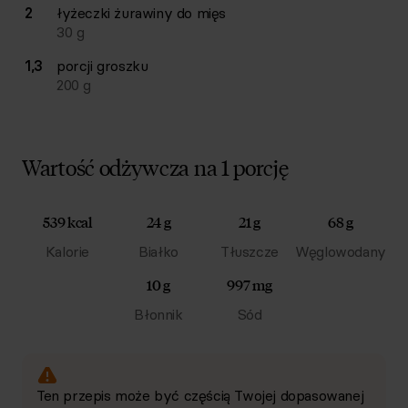
2
łyżeczki
żurawiny do mięs
30
g
1,3
porcji
groszku
200
g
Wartość odżywcza na 1 porcję
539 kcal
24 g
21 g
68 g
Kalorie
Białko
Tłuszcze
Węglowodany
10 g
997 mg
Błonnik
Sód
Ten przepis może być częścią Twojej dopasowanej