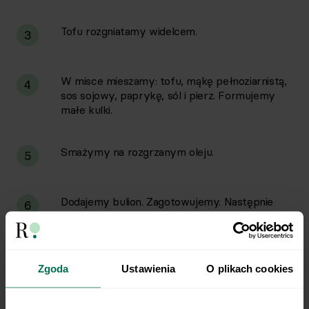
Tofu rozgniatamy widelcem.
3
W misce mieszamy: tofu, mąkę pełnoziarnistą,
4
sos sojowy, paprykę, sól i pierz. Formujemy
małe kulki.
Smażymy na rozgrzanym oleju.
5
Dodajemy bulion. Zagotowujemy. Następnie
6
dodajemy 2 łyżki bulionu do śmietany,
dokładnie mieszamy i wlewamy do sosu.
Całość mieszamy i gotujemy, aż zgęstnieje.
Doprawiamy do smaku solą i pieprzem.
Zgoda
Ustawienia
O plikach cookies
Na talerzu układamy ziemniaki, groszek,
7