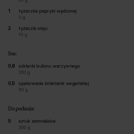
1
łyżeczka
papryki wędzonej
3
g
2
łyżeczki
oleju
10
g
Sos:
0,8
szklanki
bulionu warzywnego
200
g
0,5
opakowania
śmietanki wegańskiej
90
g
Do podania:
5
sztuk
ziemniaków
350
g