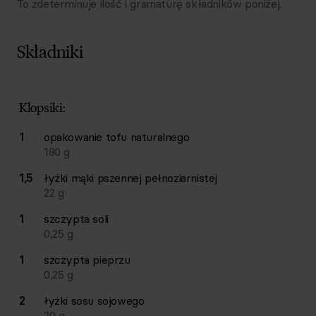
To zdeterminuje ilość i gramaturę składników poniżej.
Składniki
Lista składników przepisu z ilościami i wagami
Ilość
Składnik
Klopsiki:
1
opakowanie
tofu naturalnego
180
g
1,5
łyżki
mąki pszennej pełnoziarnistej
22
g
1
szczypta
soli
0,25
g
1
szczypta
pieprzu
0,25
g
2
łyżki
sosu sojowego
20
g