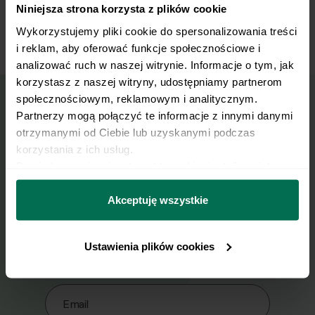
klopsiki z sosem i sos żurawinowy. Smacznego
Niniejsza strona korzysta z plików cookie
:)
Wykorzystujemy pliki cookie do spersonalizowania treści 
i reklam, aby oferować funkcje społecznościowe i 
analizować ruch w naszej witrynie. Informacje o tym, jak 
korzystasz z naszej witryny, udostępniamy partnerom 
społecznościowym, reklamowym i analitycznym. 
Partnerzy mogą połączyć te informacje z innymi danymi 
Wyślij przepis na e-mail
otrzymanymi od Ciebie lub uzyskanymi podczas 
korzystania z ich usług.
Nasze najlepsze przepisy, prosto na Twoja
Dowiedz się więcej na temat tego, kim jesteśmy, jak 
skrzynkę e-mail.
można się z nami skontaktować i w jaki sposób 
przetwarzamy dane osobowe w ramach 
Polityki 
Akceptuję wszystkie
prywatności.
Zapisz się do naszego Newslettera
Ustawienia plików cookies
Imię
Email