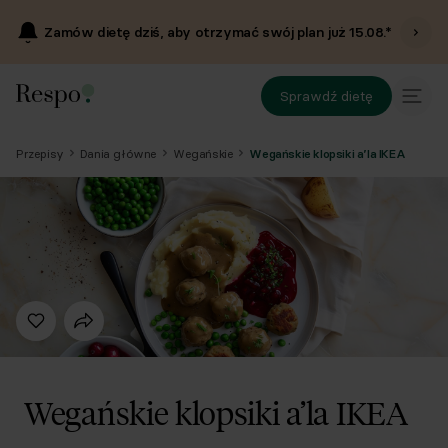
Zamów dietę dziś, aby otrzymać swój plan już
15.08
.*
Sprawdź dietę
Przepisy
Dania główne
Wegańskie
Wegańskie klopsiki a’la IKEA
Wegańskie klopsiki a’la IKEA