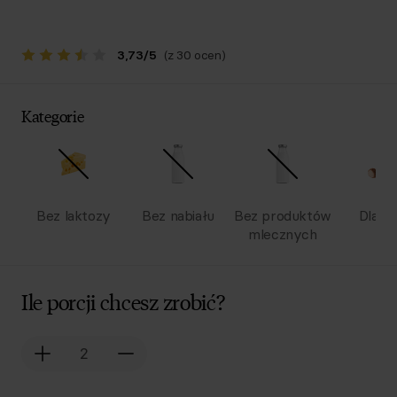
3,73
/
5
(z 30 ocen)
Kategorie
Bez laktozy
Bez nabiału
Bez produktów
Dla dz
mlecznych
Ile porcji chcesz zrobić?