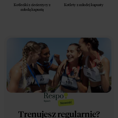
Kotleciki z ciecierzycy z
Kotlety z młodej kapusty
młodą kapustą
Trenujesz regularnie?