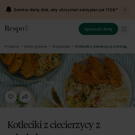
Zamów dietę dziś, aby otrzymać swój plan już
17.08
.*
Sprawdź dietę
Przepisy
Dania główne
Wegańskie
Kotleciki z ciecierzycy z młodą kapustą
Kotleciki z ciecierzycy z