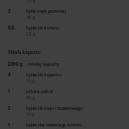
1,5
g
3
łyżki
mąki pszennej
36
g
0,5
łyżeczki
kuminu
2,5
g
Młoda kapusta:
2200 g
młodej kapusty
4
łyżeczki
koperku
16
g
1
sztuka
cebuli
80
g
2
łyżeczki
oleju rzepakowego
10
g
1
łyżeczka
mielonego kminku