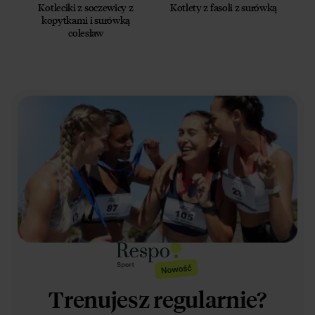
Kotleciki z soczewicy z
Kotlety z fasoli z surówką
kopytkami i surówką
colesław
Trenujesz regularnie?