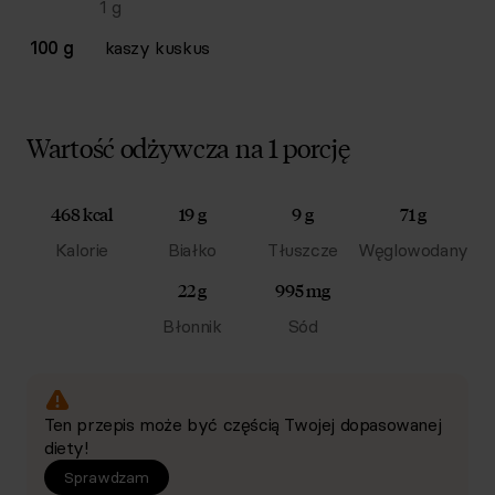
1
g
100 g
kaszy kuskus
Wartość odżywcza na 1 porcję
468 kcal
19 g
9 g
71 g
Kalorie
Białko
Tłuszcze
Węglowodany
22 g
995 mg
Błonnik
Sód
Ten przepis może być częścią Twojej dopasowanej
diety!
Sprawdzam