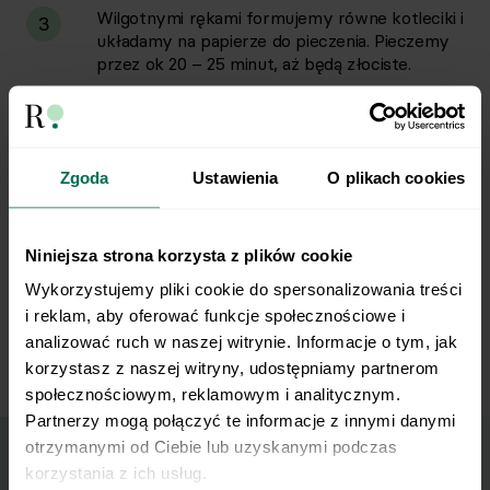
Wilgotnymi rękami formujemy równe kotleciki i
3
układamy na papierze do pieczenia. Pieczemy
przez ok 20 – 25 minut, aż będą złociste.
Kuskus zalewamy gorącą wodą 1 cm ponad
4
poziom kaszy, przykrywamy i odstawiamy.
Zgoda
Ustawienia
O plikach cookies
Posiekaną cebulę podsmażamy na oleju.
5
Kapustę kroimy w cienkie paski i dodajemy do
Niniejsza strona korzysta z plików cookie
cebuli, przykrywamy i dusimy przez 10 minut.
Solimy i wlewamy 200 ml wody, dusimy
Wykorzystujemy pliki cookie do spersonalizowania treści 
jeszcze 10 minut. Dodajemy posiekany koperek
i reklam, aby oferować funkcje społecznościowe i 
i kminek, mieszamy.
analizować ruch w naszej witrynie. Informacje o tym, jak 
korzystasz z naszej witryny, udostępniamy partnerom 
społecznościowym, reklamowym i analitycznym. 
Partnerzy mogą połączyć te informacje z innymi danymi 
otrzymanymi od Ciebie lub uzyskanymi podczas 
korzystania z ich usług.