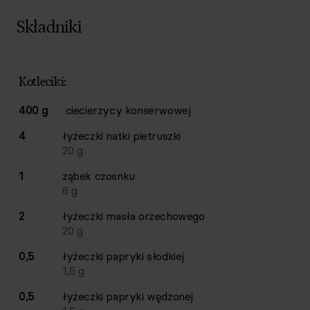
Składniki
Lista składników przepisu z ilościami i wagami
Ilość
Składnik
Kotleciki:
400 g
ciecierzycy konserwowej
4
łyżeczki
natki pietruszki
20
g
1
ząbek
czosnku
6
g
2
łyżeczki
masła orzechowego
20
g
0,5
łyżeczki
papryki słodkiej
1,5
g
0,5
łyżeczki
papryki wędzonej