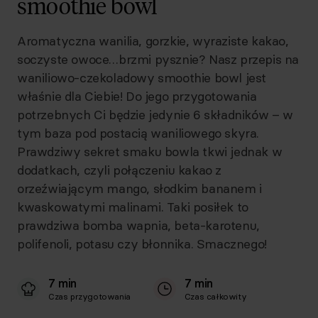
smoothie bowl
Aromatyczna wanilia, gorzkie, wyraziste kakao,
soczyste owoce…brzmi pysznie? Nasz przepis na
waniliowo-czekoladowy smoothie bowl jest
właśnie dla Ciebie! Do jego przygotowania
potrzebnych Ci będzie jedynie 6 składników – w
tym baza pod postacią waniliowego skyra.
Prawdziwy sekret smaku bowla tkwi jednak w
dodatkach, czyli połączeniu kakao z
orzeźwiającym mango, słodkim bananem i
kwaskowatymi malinami. Taki posiłek to
prawdziwa bomba wapnia, beta-karotenu,
polifenoli, potasu czy błonnika. Smacznego!
7 min
7 min
Czas przygotowania
Czas całkowity