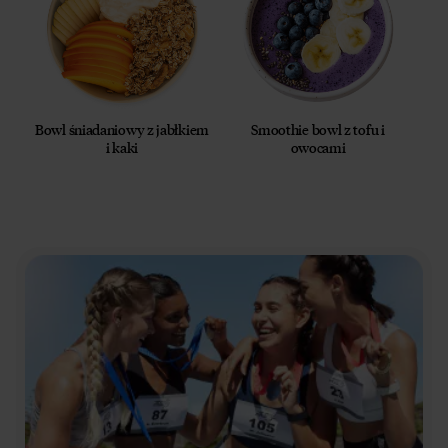
Bowl śniadaniowy z jabłkiem
Smoothie bowl z tofu i
i kaki
owocami