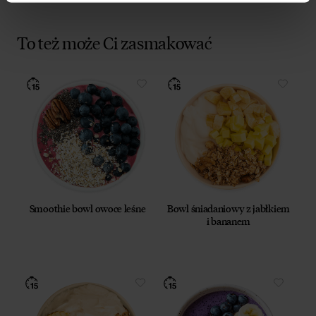
To też może Ci zasmakować
Smoothie bowl owoce leśne
Bowl śniadaniowy z jabłkiem
i bananem