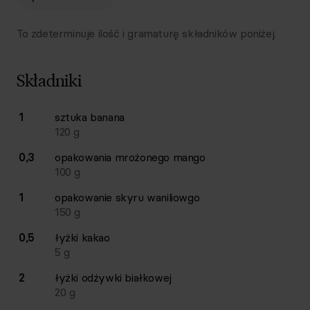
To zdeterminuje ilość i gramaturę składników poniżej.
Składniki
Lista składników przepisu z ilościami i wagami
1
sztuka
banana
Ilość
Składnik
120
g
0,3
opakowania
mrożonego mango
100
g
1
opakowanie
skyru waniliowgo
150
g
0,5
łyżki
kakao
5
g
2
łyżki
odżywki białkowej
20
g