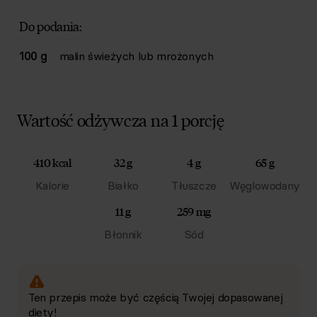
Do podania:
100 g
malin świeżych lub mrożonych
Wartość odżywcza na 1 porcję
410 kcal
32 g
4 g
65 g
Kalorie
Białko
Tłuszcze
Węglowodany
11 g
259 mg
Błonnik
Sód
Ten przepis może być częścią Twojej dopasowanej
diety!