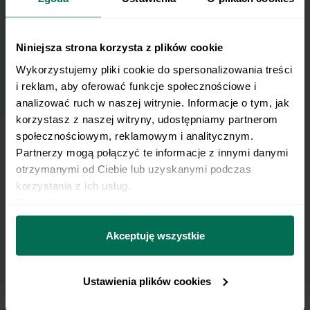
Imię
Niniejsza strona korzysta z plików cookie
Email
Wykorzystujemy pliki cookie do spersonalizowania treści 
i reklam, aby oferować funkcje społecznościowe i 
analizować ruch w naszej witrynie. Informacje o tym, jak 
Wyślij
korzystasz z naszej witryny, udostępniamy partnerom 
społecznościowym, reklamowym i analitycznym. 
Partnerzy mogą połączyć te informacje z innymi danymi 
Wyrażam zgodę na przetwarzanie moich
otrzymanymi od Ciebie lub uzyskanymi podczas 
danych osobowych w celu otrzymywania
korzystania z ich usług.
Newslettera i potwierdzam zapoznanie się z
Dowiedz się więcej na temat tego, kim jesteśmy, jak 
polityką prywatności
.
można się z nami skontaktować i w jaki sposób 
przetwarzamy dane osobowe w ramach 
Polityki 
Akceptuję wszystkie
prywatności.
Ustawienia plików cookies