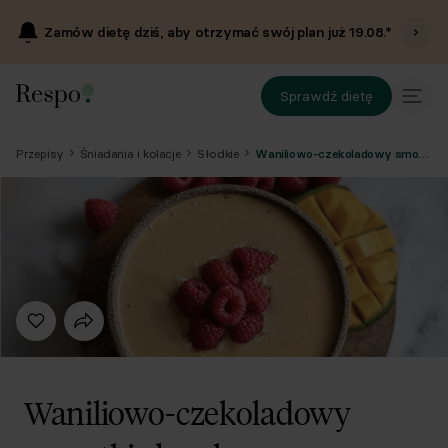
Zamów dietę dziś, aby otrzymać swój plan już
19.08
.*
Sprawdź dietę
Przepisy
Śniadania i kolacje
Słodkie
Waniliowo-czekoladowy smoothie bowl
Waniliowo-czekoladowy