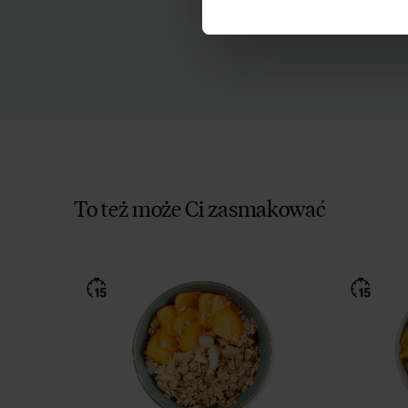
Wyrażam z
potwierdz
To też może Ci zasmakować