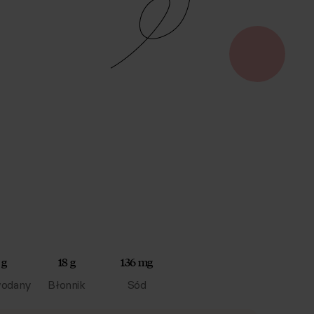
 g
18 g
136 mg
odany
Błonnik
Sód