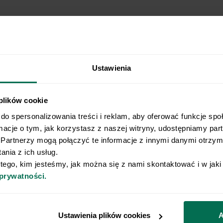
Ustawienia
 plików cookie
do spersonalizowania treści i reklam, aby oferować funkcje spo
Wyślij przepis na e-mail
rmacje o tym, jak korzystasz z naszej witryny, udostępniamy pa
Partnerzy mogą połączyć te informacje z innymi danymi otrzyma
e najlepsze przepisy, prosto na Twoja skrzynkę e-
nia z ich usług.
 tego, kim jesteśmy, jak można się z nami skontaktować i w jak
 prywatności.
o naszego Newslettera
Email
Ustawienia plików cookies
A