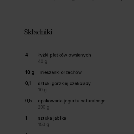
Składniki
Lista składników przepisu z ilościami i wagam
4
łyżki
płatków owsianych
Ilość
Składnik
40
g
10 g
mieszanki orzechów
0,1
sztuki
gorzkiej czekolady
10
g
0,5
opakowania
jogurtu naturalnego
200
g
1
sztuka
jabłka
150
g