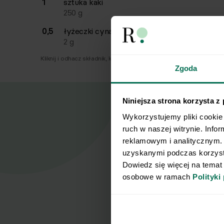
1
sztuka
kaki
250
g
0,5
łyżeczki
cynamonu
2
g
Kliknij i odhacz składnik, który już masz.
Zgoda
Niniejsza strona korzysta z
Wykorzystujemy pliki cookie 
ruch w naszej witrynie. Info
reklamowym i analitycznym. 
Nasz
uzyskanymi podczas korzysta
Dowiedz się więcej na temat
osobowe w ramach 
Polityki
Zapisz się d
Imię