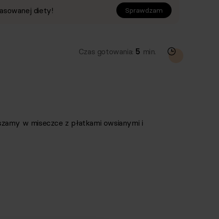
asowanej diety!
Sprawdzam
Czas gotowania:
5
min.
szamy w miseczce z płatkami owsianymi i