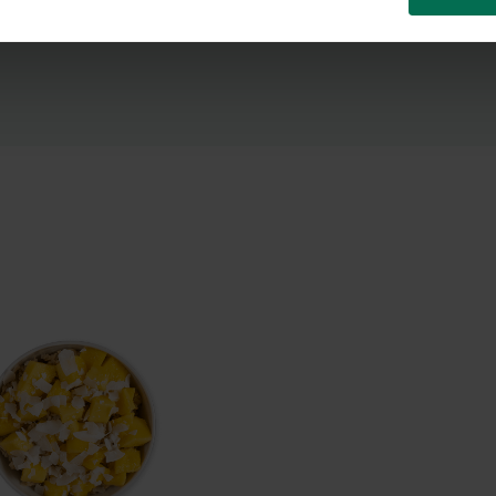
godę na przetwarzanie moich danych osobowych w celu otrzymywania 
am zapoznanie się z
polityką prywatności
.