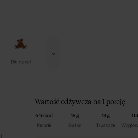
Dla dzieci
Wartość odżywcza na 1 porcję
646 kcal
18 g
18 g
113
Kalorie
Białko
Tłuszcze
Węglow
j.