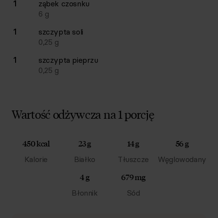
1
ząbek
czosnku
6
g
1
szczypta
soli
0,25
g
1
szczypta
pieprzu
0,25
g
Wartość odżywcza na 1 porcję
450 kcal
23 g
14 g
56 g
Kalorie
Białko
Tłuszcze
Węglowodany
4 g
679 mg
Błonnik
Sód