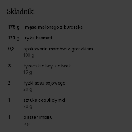
Składniki
Lista składników przepisu z ilościami i wagami
175 g
mięsa mielonego z kurczaka
Ilość
Składnik
120 g
ryżu basmati
0,2
opakowania
marchwi z groszkiem
100
g
3
łyżeczki
oliwy z oliwek
15
g
2
łyżki
sosu sojowego
20
g
1
sztuka
cebuli dymki
20
g
1
plaster
imbiru
5
g