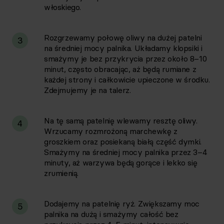
włoskiego.
Rozgrzewamy połowę oliwy na dużej patelni
3
na średniej mocy palnika. Układamy klopsiki i
smażymy je bez przykrycia przez około 8–10
minut, często obracając, aż będą rumiane z
każdej strony i całkowicie upieczone w środku.
Zdejmujemy je na talerz.
Na tę samą patelnię wlewamy resztę oliwy.
4
Wrzucamy rozmrożoną marchewkę z
groszkiem oraz posiekaną białą część dymki.
Smażymy na średniej mocy palnika przez 3–4
minuty, aż warzywa będą gorące i lekko się
zrumienią.
Dodajemy na patelnię ryż. Zwiększamy moc
5
palnika na dużą i smażymy całość bez