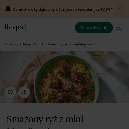
Zamów dietę dziś, aby otrzymać swój plan już
18.08
.*
Sprawdź dietę
Przepisy
Respo Sport
Smażony ryż z mini klopsikami
Smażony ryż z mini