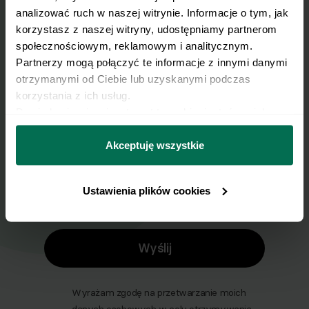
analizować ruch w naszej witrynie. Informacje o tym, jak 
Wyślij przepis na e-mail
korzystasz z naszej witryny, udostępniamy partnerom 
społecznościowym, reklamowym i analitycznym. 
Nasze najlepsze przepisy, prosto na Twoja
Partnerzy mogą połączyć te informacje z innymi danymi 
skrzynkę e-mail.
otrzymanymi od Ciebie lub uzyskanymi podczas 
korzystania z ich usług.
Dowiedz się więcej na temat tego, kim jesteśmy, jak 
Zapisz się do naszego Newslettera
można się z nami skontaktować i w jaki sposób 
Imię
przetwarzamy dane osobowe w ramach 
Polityki 
Akceptuję wszystkie
prywatności.
Ustawienia plików cookies
Email
Wyślij
Wyrażam zgodę na przetwarzanie moich