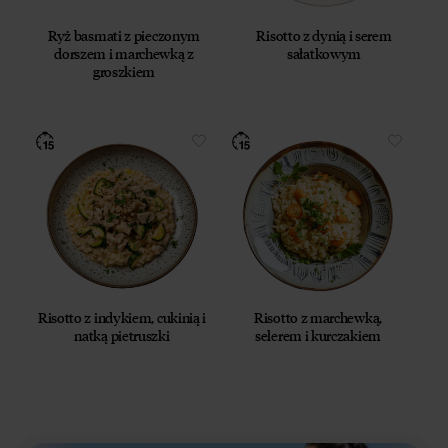
Ryż basmati z pieczonym
Risotto z dynią i serem
dorszem i marchewką z
sałatkowym
groszkiem
Risotto z indykiem, cukinią i
Risotto z marchewką,
natką pietruszki
selerem i kurczakiem