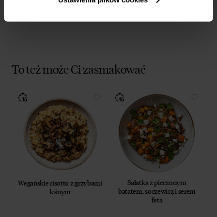
To też może Ci zasmakować
Sałatka z pieczonym
Wegańskie risotto z grzybami
batatem, soczewicą i serem
leśnym
feta