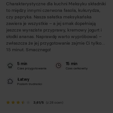
Charakterystyczne dla kuchni Meksyku składniki
to między innymi czerwona fasola, kukurydza,
czy papryka. Nasza sałatka meksykańska
zawiera je wszystkie – a jej smak dopełniają
jeszcze wyraziste przyprawy, kremowy jogurt i
słodki ananas. Naprawdę warto wypróbować –
zwłaszcza że jej przygotowanie zajmie Ci tylko…
15 minut. Smacznego!
5 min
15 min
Czas przygotowania
Czas całkowity
Łatwy
Poziom trudności
3,61
/
5
(z 28 ocen)