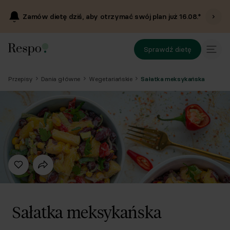
Zamów dietę dziś, aby otrzymać swój plan już
16.08
.*
Sprawdź dietę
Przepisy
Dania główne
Wegetariańskie
Sałatka meksykańska
Sałatka meksykańska