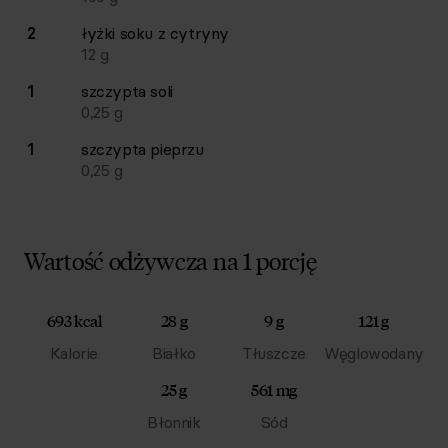
2
łyżki
soku z cytryny
12
g
1
szczypta
soli
0,25
g
1
szczypta
pieprzu
0,25
g
Wartość odżywcza na 1 porcję
693 kcal
28 g
9 g
121 g
Kalorie
Białko
Tłuszcze
Węglowodany
25 g
561 mg
Błonnik
Sód