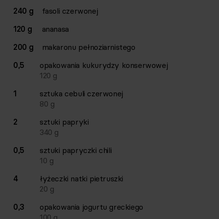
Lista składników przepisu z ilościami i wagami
240 g
fasoli czerwonej
Ilość
Składnik
120 g
ananasa
200 g
makaronu pełnoziarnistego
0,5
opakowania
kukurydzy konserwowej
120
g
1
sztuka
cebuli czerwonej
80
g
2
sztuki
papryki
340
g
0,5
sztuki
papryczki chili
10
g
4
łyżeczki
natki pietruszki
20
g
0,3
opakowania
jogurtu greckiego
100
g