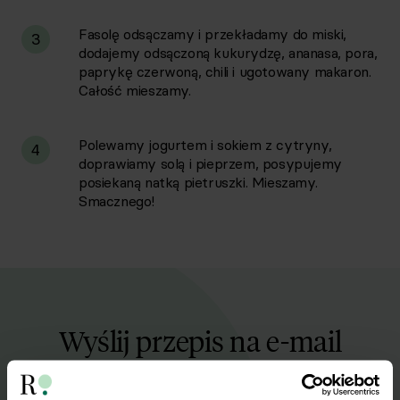
Fasolę odsączamy i przekładamy do miski,
3
dodajemy odsączoną kukurydzę, ananasa, pora,
paprykę czerwoną, chili i ugotowany makaron.
Całość mieszamy.
Polewamy jogurtem i sokiem z cytryny,
4
doprawiamy solą i pieprzem, posypujemy
posiekaną natką pietruszki. Mieszamy.
Smacznego!
Wyślij przepis na e-mail
Nasze najlepsze przepisy, prosto na Twoja