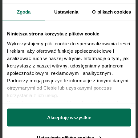
skrzynkę e-mail.
Zgoda
Ustawienia
O plikach cookies
Zapisz się do naszego Newslettera
Imię
Niniejsza strona korzysta z plików cookie
Wykorzystujemy pliki cookie do spersonalizowania treści 
i reklam, aby oferować funkcje społecznościowe i 
Email
analizować ruch w naszej witrynie. Informacje o tym, jak 
korzystasz z naszej witryny, udostępniamy partnerom 
społecznościowym, reklamowym i analitycznym. 
Wyślij
Partnerzy mogą połączyć te informacje z innymi danymi 
otrzymanymi od Ciebie lub uzyskanymi podczas 
korzystania z ich usług.
Wyrażam zgodę na przetwarzanie moich
Dowiedz się więcej na temat tego, kim jesteśmy, jak 
danych osobowych w celu otrzymywania
można się z nami skontaktować i w jaki sposób 
Newslettera i potwierdzam zapoznanie się z
przetwarzamy dane osobowe w ramach 
Polityki 
Akceptuję wszystkie
polityką prywatności
.
prywatności.
Ustawienia plików cookies