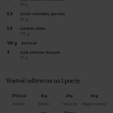
50
g
0,3
sztuki
czekolady gorzkiej
30
g
0,6
szklanki
mleka
150
g
100 g
borówek
4
łyżki
płatków Nesquik
20
g
Wartość odżywcza na 1 porcję
570 kcal
16 g
20 g
86 g
Kalorie
Białko
Tłuszcze
Węglowodany
11 g
77 mg