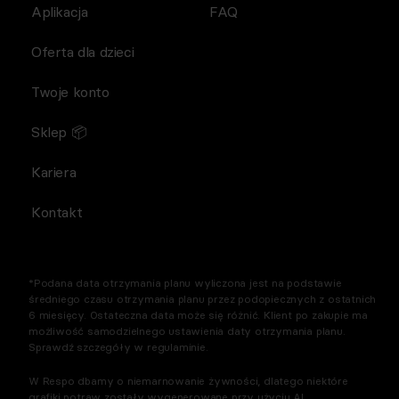
Aplikacja
FAQ
Oferta dla dzieci
Twoje konto
Sklep 📦
Kariera
Kontakt
*Podana data otrzymania planu wyliczona jest na podstawie
średniego czasu otrzymania planu przez podopiecznych z ostatnich
6 miesięcy. Ostateczna data może się różnić. Klient po zakupie ma
możliwość samodzielnego ustawienia daty otrzymania planu.
Sprawdź szczegóły w regulaminie.
W Respo dbamy o niemarnowanie żywności, dlatego niektóre
grafiki potraw zostały wygenerowane przy użyciu AI.