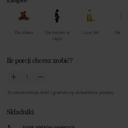
Kategorie
Dla dzieci
Dla kobiet w
Low fat
Na wy
ciąży
Ile porcji chcesz zrobić?
To zdeterminuje ilość i gramaturę składników poniżej.
Składniki
Lista składników przepisu z ilościami i wagami
5
łyżek
płatków owsianych
Ilość
Składnik