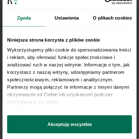
Email
Zgoda
Ustawienia
O plikach cookies
Wyślij
Niniejsza strona korzysta z plików cookie
Wykorzystujemy pliki cookie do spersonalizowania treści 
i reklam, aby oferować funkcje społecznościowe i 
Wyrażam zgodę na przetwarzanie moich
analizować ruch w naszej witrynie. Informacje o tym, jak 
danych osobowych w celu otrzymywania
korzystasz z naszej witryny, udostępniamy partnerom 
Newslettera i potwierdzam zapoznanie się z
społecznościowym, reklamowym i analitycznym. 
polityką prywatności
.
Partnerzy mogą połączyć te informacje z innymi danymi 
otrzymanymi od Ciebie lub uzyskanymi podczas 
korzystania z ich usług.
Dowiedz się więcej na temat tego, kim jesteśmy, jak 
można się z nami skontaktować i w jaki sposób 
przetwarzamy dane osobowe w ramach 
Polityki 
Akceptuję wszystkie
prywatności.