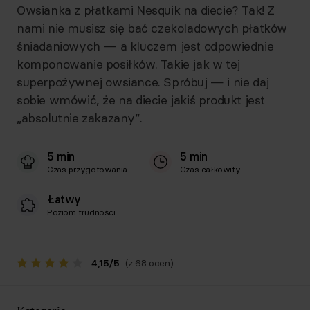
Owsianka z płatkami Nesquik na diecie? Tak! Z
nami nie musisz się bać czekoladowych płatków
śniadaniowych — a kluczem jest odpowiednie
komponowanie posiłków. Takie jak w tej
superpożywnej owsiance. Spróbuj — i nie daj
sobie wmówić, że na diecie jakiś produkt jest
„absolutnie zakazany”.
5 min
5 min
Czas przygotowania
Czas całkowity
Łatwy
Poziom trudności
4,15
/
5
(z 68 ocen)