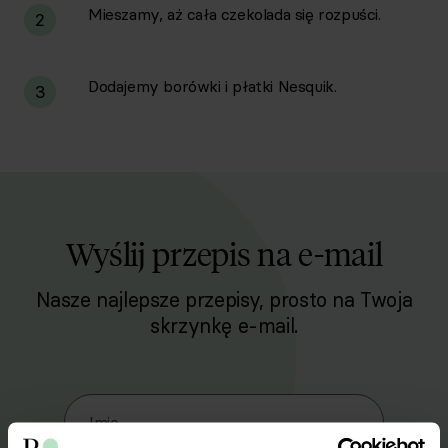
Mieszamy, aż cała czekolada się rozpuści.
2
Dodajemy borówki i płatki Nesquik.
3
Wyślij przepis na e-mail
Nasze najlepsze przepisy, prosto na Twoja
skrzynkę e-mail.
Zapisz się do naszego Newslettera
Imię