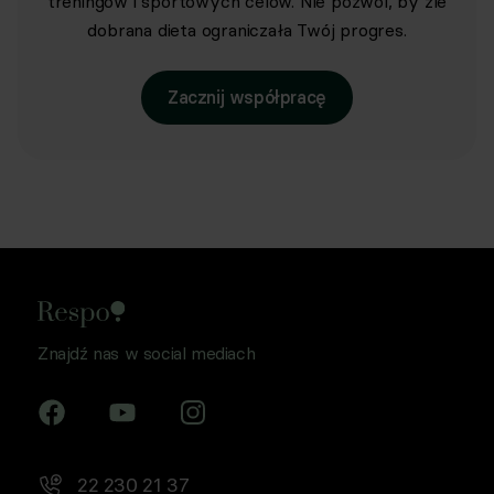
treningów i sportowych celów. Nie pozwól, by źle
dobrana dieta ograniczała Twój progres.
Zacznij współpracę
Znajdź nas w social mediach
22 230 21 37