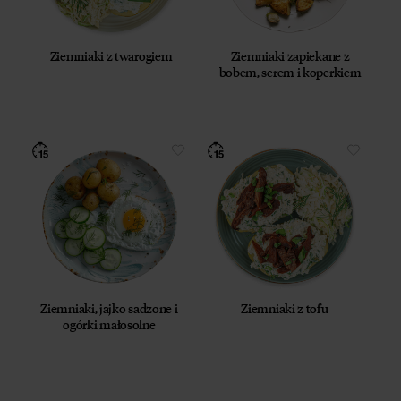
Ziemniaki z twarogiem
Ziemniaki zapiekane z
bobem, serem i koperkiem
Ziemniaki, jajko sadzone i
Ziemniaki z tofu
ogórki małosolne