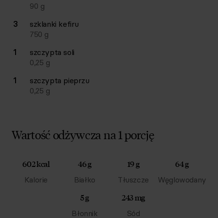
90
g
3
szklanki
kefiru
750
g
1
szczypta
soli
0,25
g
1
szczypta
pieprzu
0,25
g
Wartość odżywcza na 1 porcję
602 kcal
46 g
19 g
64 g
Kalorie
Białko
Tłuszcze
Węglowodany
5 g
243 mg
Błonnik
Sód