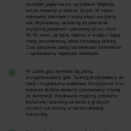
ziemniaki papierowym ręcznikiem. Większe
sztuki możemy przekroić na pół. W misce
mieszamy ziemniaki z łyżką oleju i szczyptą
soli. Wykładamy na blachę do pieczenia
wyłożoną papierem i pieczemy przez około
40-60 minut, aż będą miękkie w środku i będą
miały zarumienioną, lekko chrupiącą skórkę.
Czas pieczenia zależy od wielkości ziemniaków
– sprawdzamy miękkość widelcem.
W czasie gdy ziemniaki się pieką,
3
przygotowujemy gzik. Twaróg przekładamy do
miski i rozgniatamy widelcem. Szczypiorek oraz
koperek drobno siekamy (zostawiamy trochę
do dekoracji). Rzodkiewki myjemy, odcinamy
końcówki i ścieramy na tarce o grubych
oczkach lub kroimy w bardzo drobną
kosteczkę.