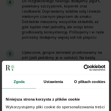
Do rozgniecionego twarogu dodajemy jogurt,
4
posiekany szczypiorek, koperek oraz
rzodkiewki. Doprawiamy solidnie solą i świeżo
mielonym czarnym pieprzem do smaku.
Dokładnie mieszamy wszystkie składniki, aż
gzik będzie miał jednolitą, ale wciąż lekko
grudkowatą konsystencję. Próbujemy i w razie
potrzeby dodajemy więcej soli lub pieprzu.
Upieczone, gorące ziemniaki przekrawamy na
5
pół (jeśli piekliśmy je w całości). Na każdą
połówkę ziemniaka nakładamy obficie
przygotowany gzik (jeśli się nie mieści
układamy obok ziemniaków). Dekorujemy
wierzch dodatkową porcją posiekanego
Zgoda
Ustawienia
O plikach cookies
koperku i szczypiorku. Podajemy ze szklanką
schłodzonego kefiru.
Niniejsza strona korzysta z plików cookie
Wykorzystujemy pliki cookie do spersonalizowania treści 