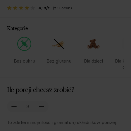
4,18
/
5
(z 11 ocen)
Kategorie
Bez cukru
Bez glutenu
Dla dzieci
Dla kob
ciąż
Ile porcji chcesz zrobić?
To zdeterminuje ilość i gramaturę składników poniżej.