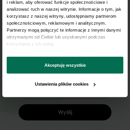
i reklam, aby oferować funkcje społecznościowe i 
analizować ruch w naszej witrynie. Informacje o tym, jak 
Wyślij przepis na e-mail
korzystasz z naszej witryny, udostępniamy partnerom 
społecznościowym, reklamowym i analitycznym. 
Partnerzy mogą połączyć te informacje z innymi danymi 
Nasze najlepsze przepisy, prosto na Twoja
otrzymanymi od Ciebie lub uzyskanymi podczas 
skrzynkę e-mail.
korzystania z ich usług.
Dowiedz się więcej na temat tego, kim jesteśmy, jak 
można się z nami skontaktować i w jaki sposób 
Zapisz się do naszego Newslettera
przetwarzamy dane osobowe w ramach 
Polityki 
Akceptuję wszystkie
Imię
prywatności.
Ustawienia plików cookies
Email
Wyślij