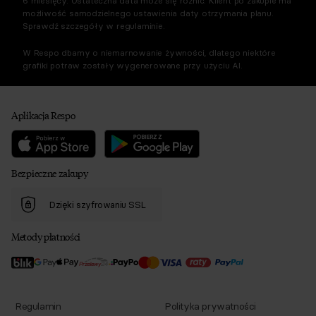
6 miesięcy. Ostateczna data może się różnić. Klient po zakupie ma
możliwość samodzielnego ustawienia daty otrzymania planu.
Sprawdź szczegóły w regulaminie.
W Respo dbamy o niemarnowanie żywności, dlatego niektóre
grafiki potraw zostały wygenerowane przy użyciu AI.
Aplikacja Respo
Bezpieczne zakupy
Dzięki szyfrowaniu SSL
Metody płatności
Regulamin
Polityka prywatności