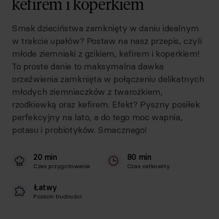
kefirem i koperkiem
Smak dzieciństwa zamknięty w daniu idealnym
w trakcie upałów? Postaw na nasz przepis, czyli
młode ziemniaki z gzikiem, kefirem i koperkiem!
To proste danie to maksymalna dawka
orzeźwienia zamknięta w połączeniu delikatnych
młodych ziemniaczków z twarożkiem,
rzodkiewką oraz kefirem. Efekt? Pyszny posiłek
perfekcyjny na lato, a do tego moc wapnia,
potasu i probiotyków. Smacznego!
20 min
80 min
Czas przygotowania
Czas całkowity
Łatwy
Poziom trudności