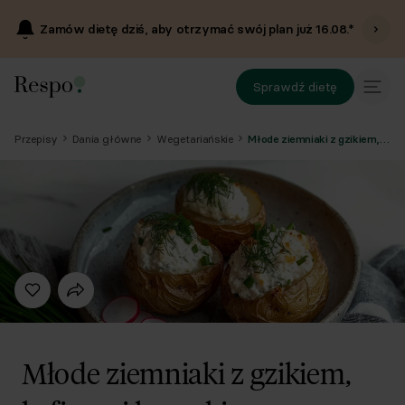
Zamów dietę dziś, aby otrzymać swój plan już
16.08
.*
Sprawdź dietę
Przepisy
Dania główne
Wegetariańskie
Młode ziemniaki z gzikiem, kefirem i koperkiem
Młode ziemniaki z gzikiem,