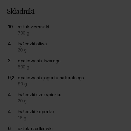
Składniki
Lista składników przepisu z ilościami i wagami
10
sztuk
ziemniaki
Ilość
Składnik
700
g
4
łyżeczki
oliwa
20
g
2
opakowania
twarogu
500
g
0,2
opakowania
jogurtu naturalnego
80
g
4
łyżeczki
szczypiorku
20
g
4
łyżeczki
koperku
16
g
6
sztuk
rzodkiewki