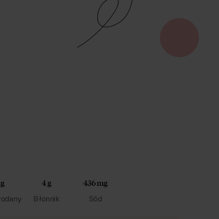
 g
4 g
436 mg
odany
Błonnik
Sód