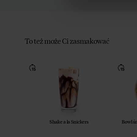
To też może Ci zasmakować
Shake a la Snickers
Bowl śn