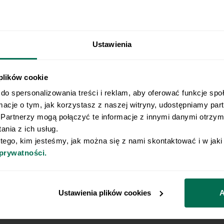
Ustawienia
Wyślij przepis na e-mail
 plików cookie
do spersonalizowania treści i reklam, aby oferować funkcje spo
e najlepsze przepisy, prosto na Twoja skrzynkę e-
rmacje o tym, jak korzystasz z naszej witryny, udostępniamy pa
Partnerzy mogą połączyć te informacje z innymi danymi otrzyma
nia z ich usług.
o naszego Newslettera
 tego, kim jesteśmy, jak można się z nami skontaktować i w jak
Email
 prywatności.
godę na przetwarzanie moich danych osobowych w celu otrzymywania 
am zapoznanie się z
polityką prywatności
.
Ustawienia plików cookies
A