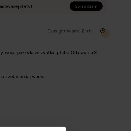
asowanej diety!
Sprawdzam
Czas gotowania:
2
min.
aby woda pokryła wszystkie płatki. Odstaw na 3
 potrzeby dodaj wody.