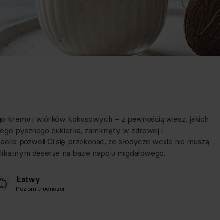
go kremu i wiórków kokosowych – z pewnością wiesz, jakich
tego pysznego cukierka, zamknięty w zdrowej i
aello pozwoli Ci się przekonać, że słodycze wcale nie muszą
likatnym deserze na bazie napoju migdałowego.
Łatwy
Poziom trudności