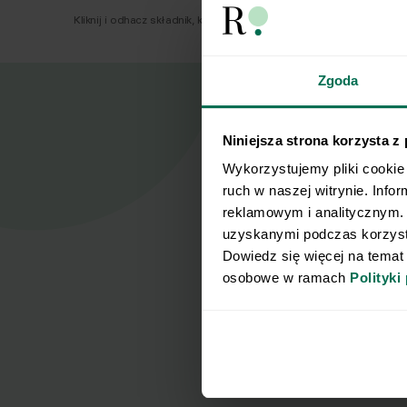
Kliknij i odhacz składnik, który już masz.
Zgoda
Niniejsza strona korzysta z
Wykorzystujemy pliki cookie 
Nasz
ruch w naszej witrynie. Info
reklamowym i analitycznym. 
uzyskanymi podczas korzysta
Zapisz się d
Dowiedz się więcej na temat
Imię
osobowe w ramach 
Polityki
Wyrażam z
potwierdz