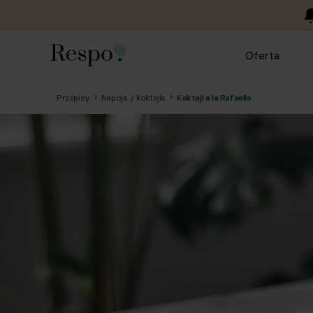
Oferta
Przepisy
Napoje / koktajle
Koktajl a la Rafaello