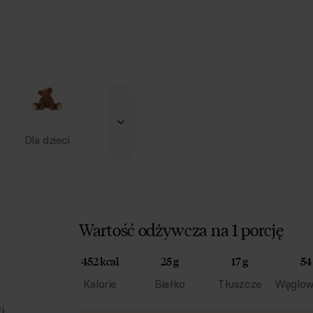
Dla dzieci
Wartość odżywcza na 1 porcję
452 kcal
25 g
17 g
54
Kalorie
Białko
Tłuszcze
Węglow
j.