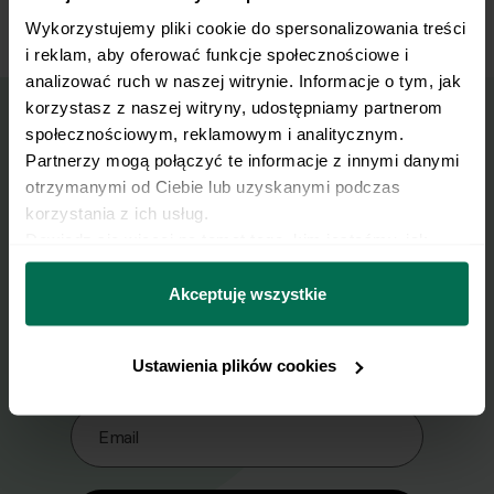
Wykorzystujemy pliki cookie do spersonalizowania treści 
i reklam, aby oferować funkcje społecznościowe i 
analizować ruch w naszej witrynie. Informacje o tym, jak 
korzystasz z naszej witryny, udostępniamy partnerom 
społecznościowym, reklamowym i analitycznym. 
Wyślij przepis na e-mail
Partnerzy mogą połączyć te informacje z innymi danymi 
otrzymanymi od Ciebie lub uzyskanymi podczas 
korzystania z ich usług.
Nasze najlepsze przepisy, prosto na Twoja
Dowiedz się więcej na temat tego, kim jesteśmy, jak 
skrzynkę e-mail.
można się z nami skontaktować i w jaki sposób 
przetwarzamy dane osobowe w ramach 
Polityki 
Akceptuję wszystkie
Zapisz się do naszego Newslettera
prywatności.
Imię
Ustawienia plików cookies
Email