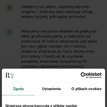
Dodajemy sól, pieprz, wędzoną paprykę i
6
oregano, 1 łyżeczkę sosu sojowego (drugą
dodamy później, jeśli będzie potrzeba).
Miksujemy wszystkie składniki na gładką lub
7
lekko grudkowatą pastę, w zależności od
preferencji. W trakcie miksowania, jeśli pasta
jest zbyt gęsta i blender ma trudności,
dodajemy stopniowo po łyżce zimnej wody
(lub zalewy z fasoli), aż do uzyskania
pożądanej, smarownej konsystencji. Po
uzyskaniu odpowiedniej konsystencji,
próbujemy pastę. Doprawiamy do smaku solą
(ostrożnie!), świeżo mielonym czarnym
pieprzem oraz ewentualnie większą ilością sosu
sojowego, jeśli smak jest wciąż zbyt mdły.
Zgoda
Ustawienia
O plikach cookies
Kromki pieczywa smarujemy przygotowaną
8
Niniejsza strona korzysta z plików cookie
pastą.