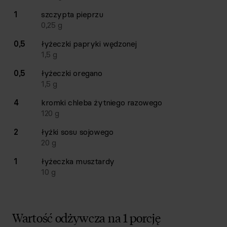
1
szczypta
pieprzu
0,25
g
0,5
łyżeczki
papryki wędzonej
1,5
g
0,5
łyżeczki
oregano
1,5
g
4
kromki
chleba żytniego razowego
120
g
2
łyżki
sosu sojowego
20
g
1
łyżeczka
musztardy
10
g
Wartość odżywcza na 1 porcję