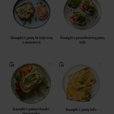
Kanapki z pastą bezjajeczną
Kanapki z pomidorową pastą
z ciecierzycy
tofu
Kanapki z pastą z fasoli i
Kanapki z pastą tofu
słonecznika