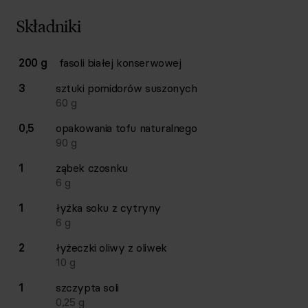
Składniki
Lista składników przepisu z ilościami i wagami
200 g
fasoli białej konserwowej
Ilość
Składnik
3
sztuki
pomidorów suszonych
60
g
0,5
opakowania
tofu naturalnego
90
g
1
ząbek
czosnku
6
g
1
łyżka
soku z cytryny
6
g
2
łyżeczki
oliwy z oliwek
10
g
1
szczypta
soli
0,25
g