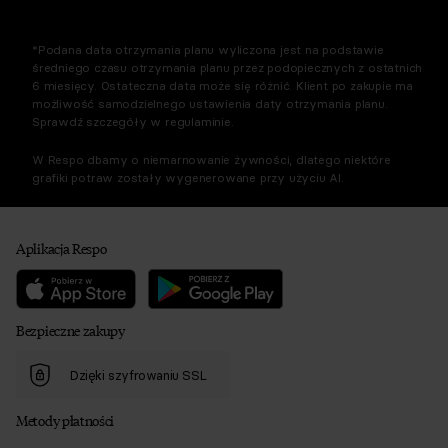
*Podana data otrzymania planu wyliczona jest na podstawie
średniego czasu otrzymania planu przez podopiecznych z ostatnich
6 miesięcy. Ostateczna data może się różnić. Klient po zakupie ma
możliwość samodzielnego ustawienia daty otrzymania planu.
Sprawdź szczegóły w regulaminie.
W Respo dbamy o niemarnowanie żywności, dlatego niektóre
grafiki potraw zostały wygenerowane przy użyciu AI.
Aplikacja Respo
Bezpieczne zakupy
Dzięki szyfrowaniu SSL
Metody płatności