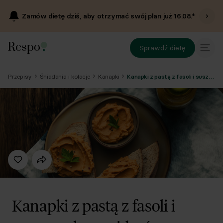
Zamów dietę dziś, aby otrzymać swój plan już
16.08
.*
Sprawdź dietę
Przepisy
Śniadania i kolacje
Kanapki
Kanapki z pastą z fasoli i suszonych pomidorów
Kanapki z pastą z fasoli i