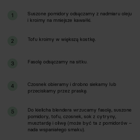
Suszone pomidory odsączamy z nadmiaru oleju
1
i kroimy na mniejsze kawałki.
Tofu kroimy w większą kostkę.
2
Fasolę odsączamy na sitku.
3
Czosnek obieramy i drobno siekamy lub
4
przeciskamy przez praskę.
Do kielicha blendera wrzucamy fasolę, suszone
5
pomidory, tofu, czosnek, sok z cytryny,
musztardę i oliwę (może być ta z pomidorów –
nada wspaniałego smaku).