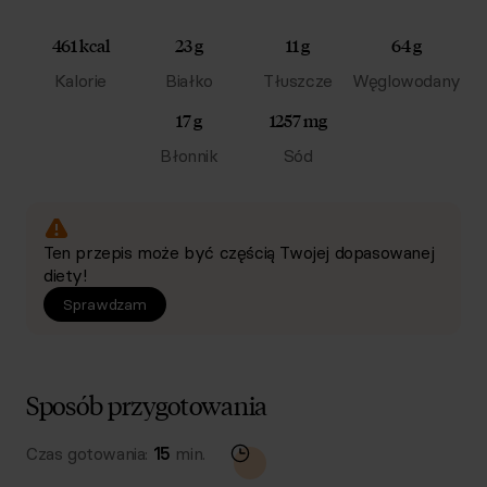
461 kcal
23 g
11 g
64 g
Kalorie
Białko
Tłuszcze
Węglowodany
17 g
1257 mg
Błonnik
Sód
Ten przepis może być częścią Twojej dopasowanej
diety!
Sprawdzam
Sposób przygotowania
Czas gotowania:
15
min.